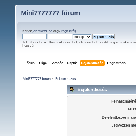
Mini7777777 fórum
Kérlek
jelentkezz be
vagy
regisztrálj
.
Jelentkezz be a felhasználóneveddel, jelszavaddal és add meg a munkamen
hosszát
Főoldal
Súgó
Keresés
Naptár
Bejelentkezés
Regisztráció
Mini7777777 fórum
»
Bejelentkezés
Bejelentkezés
Felhasználóné
Jels
Bejelentkezve mara
Jegyezzen me