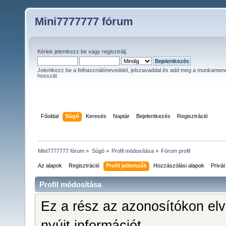
Mini7777777 fórum
Kérlek
jelentkezz be
vagy
regisztrálj
.
Jelentkezz be a felhasználóneveddel, jelszavaddal és add meg a munkamen
hosszát
Főoldal
Súgó
Keresés
Naptár
Bejelentkezés
Regisztráció
Mini7777777 fórum
»
Súgó
»
Profil módosítása
»
Fórum profil
Az alapok
Regisztráció
Profil jellemzők
Hozzászólási alapok
Privá
Profil módosítása
Ez a rész az azonosítókon el
nyújt információt.