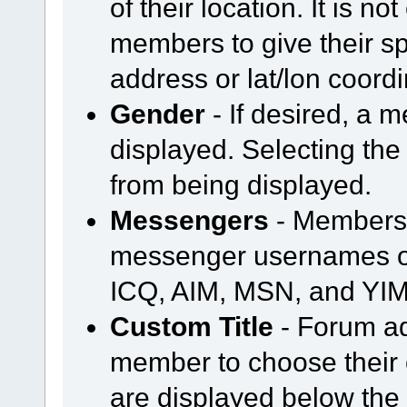
of their location. It is n
members to give their spe
address or lat/lon coord
Gender
- If desired, a
displayed. Selecting the
from being displayed.
Messengers
- Members 
messenger usernames or
ICQ, AIM, MSN, and YIM
Custom Title
- Forum ad
member to choose their o
are displayed below th