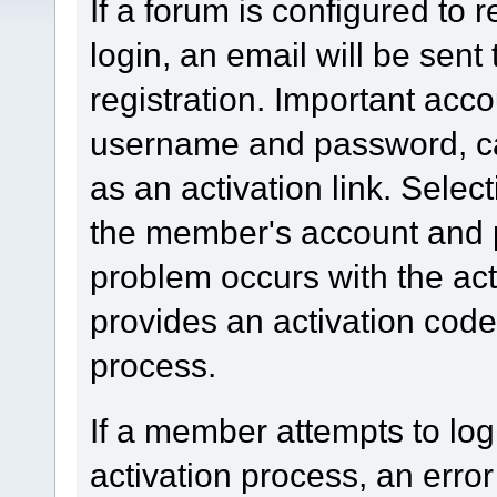
If a forum is configured to 
login, an email will be sent
registration. Important acc
username and password, can
as an activation link. Select
the member's account and p
problem occurs with the acti
provides an activation code
process.
If a member attempts to log
activation process, an error