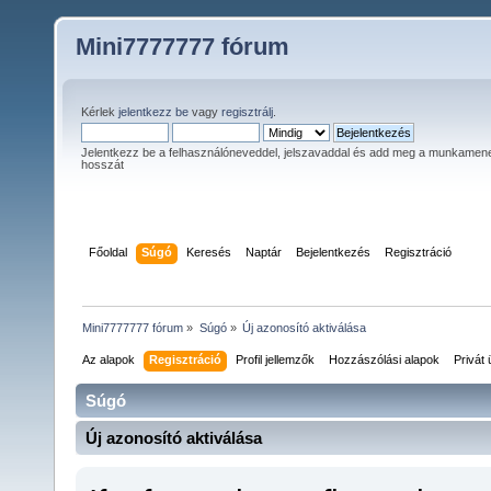
Mini7777777 fórum
Kérlek
jelentkezz be
vagy
regisztrálj
.
Jelentkezz be a felhasználóneveddel, jelszavaddal és add meg a munkamen
hosszát
Főoldal
Súgó
Keresés
Naptár
Bejelentkezés
Regisztráció
Mini7777777 fórum
»
Súgó
»
Új azonosító aktiválása
Az alapok
Regisztráció
Profil jellemzők
Hozzászólási alapok
Privát
Súgó
Új azonosító aktiválása