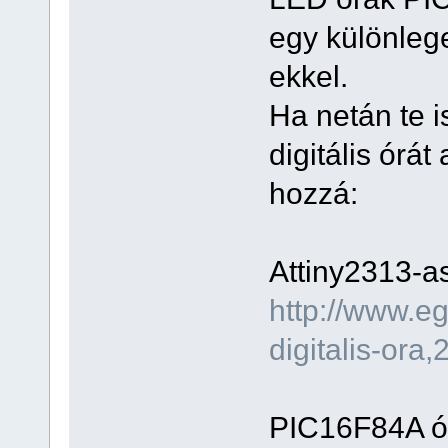
egy különle
ekkel.
Ha netán te i
digitális órát
hozzá:
Attiny2313-as
http://www.e
digitalis-ora,
PIC16F84A ó