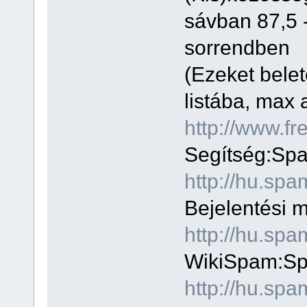
sávban 87,5 
sorrendben
(Ezeket belet
listába, max 
http://www.fr
Segítség:Spa
http://hu.s
Bejelentési 
http://hu.s
WikiSpam:Sp
http://hu.sp