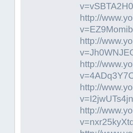
v=vSBTA2H0
http://www.y
v=EZ9Momib
http://www.y
v=Jh0WNJEGV
http://www.y
v=4ADq3Y7
http://www.y
v=I2jwUTs4j
http://www.y
v=nxr25kyXt