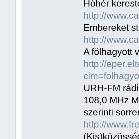
Hóhér kereste
http://www.c
Embereket ste
http://www.c
A fölhagyott 
http://eper.e
cim=folhagyo
URH-FM rádi
108,0 MHz 
szerinti sorr
http://www.fr
(Kis)közössé