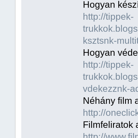
Hogyan készí
http://tippek-
trukkok.blog
ksztsnk-multi
Hogyan védek
http://tippek-
trukkok.blog
vdekezznk-ad
Néhány film a
http://onecli
Filmfeliratok 
http://www.fil