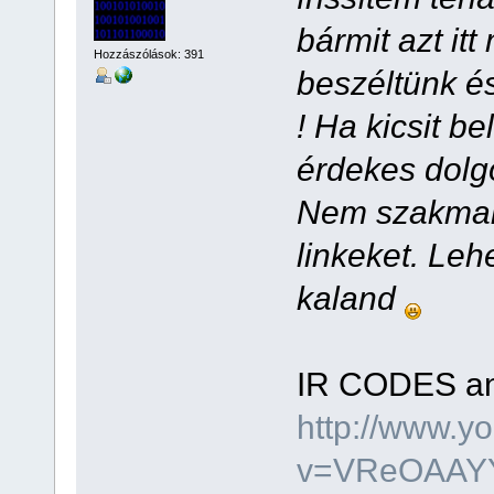
bármit azt itt
Hozzászólások: 391
beszéltünk és
! Ha kicsit b
érdekes dolgo
Nem szakmai
linkeket. Leh
kaland
IR CODES ana
http://www.y
v=VReOAAYYm