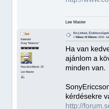
Lee Master
Re:Linkek, Érdekességek
lee
«
Válasz #2 Dátum:
2010. Jan
Kalandor
Öreg "Motoros"
Ha van kedve
ajánlom a köv
minden van.
Hozzászólások: 20
Lee Master
SonyEriccson
kérdésekre vá
http://forum.