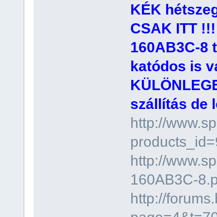
KÉK hétszeg
CSAK ITT !!!
160AB3C-8 t
katódos is 
KÜLÖNLEGES
szállítás de
http://www.s
products_id
http://www.
160AB3C-8.p
http://forums
page=4&t=7