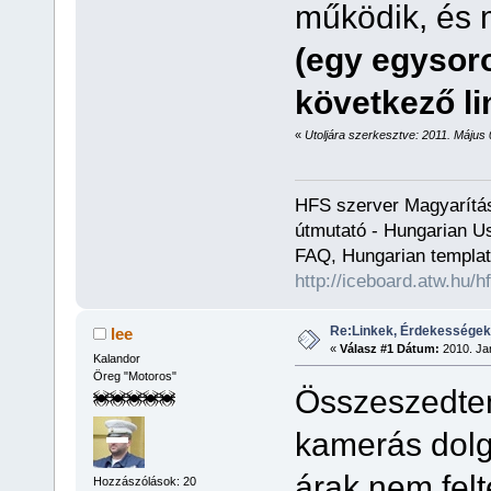
működik, és 
(egy egysoro
következő li
«
Utoljára szerkesztve: 2011. Május 0
HFS szerver Magyarítás
útmutató - Hungarian Us
FAQ, Hungarian templat
http://iceboard.atw.hu/h
Re:Linkek, Érdekességek
lee
«
Válasz #1 Dátum:
2010. Jan
Kalandor
Öreg "Motoros"
Összeszedte
kamerás dolg
árak nem felt
Hozzászólások: 20