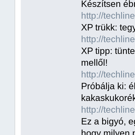
Készítsen ébr
http://techli
XP trükk: tegy
http://techli
XP tipp: tünt
mellől!
http://techl
Próbálja ki: 
kakaskukorék
http://techli
Ez a bigyó, e
hogy milyen 