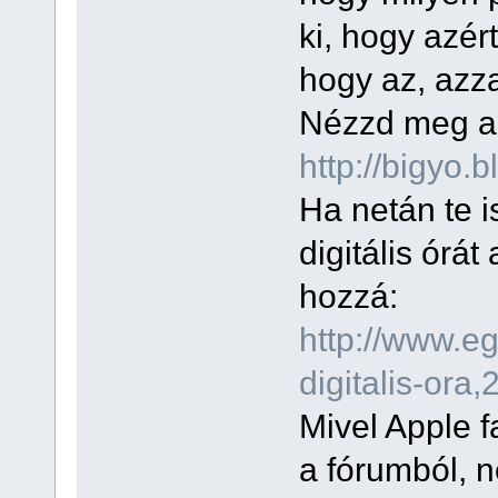
ki, hogy azér
hogy az, azza
Nézzd meg a 
http://bigyo
Ha netán te i
digitális órát
hozzá:
http://www.e
digitalis-ora,
Mivel Apple f
a fórumból, 