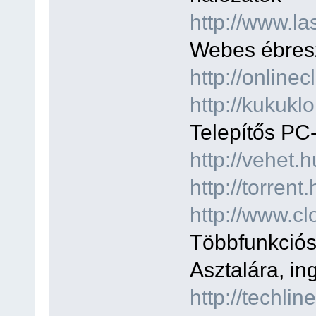
http://www.la
Webes ébresz
http://onlinec
http://kukukl
Telepítős PC-
http://vehet
http://torren
http://www.c
Többfunkciós
Asztalára, in
http://techl