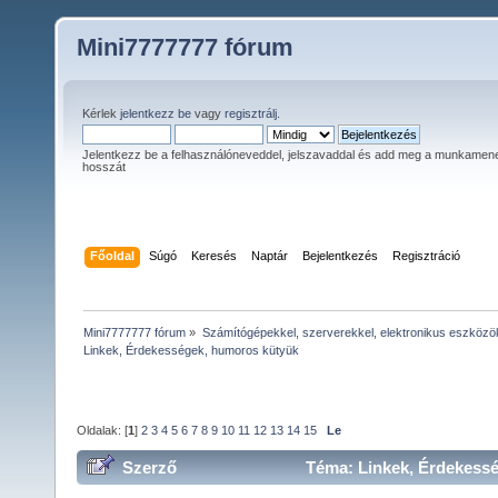
Mini7777777 fórum
Kérlek
jelentkezz be
vagy
regisztrálj
.
Jelentkezz be a felhasználóneveddel, jelszavaddal és add meg a munkamen
hosszát
Főoldal
Súgó
Keresés
Naptár
Bejelentkezés
Regisztráció
Mini7777777 fórum
»
Számítógépekkel, szerverekkel, elektronikus eszközö
Linkek, Érdekességek, humoros kütyük
Oldalak: [
1
]
2
3
4
5
6
7
8
9
10
11
12
13
14
15
Le
Szerző
Téma: Linkek, Érdekess