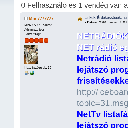
0 Felhasználó és 1 vendég van 
Linkek, Érdekességek, hu
Mini7777777
«
Dátum:
2010. Január 11. 03:
Mini7777777 server
Adminisztrátor
NETRÁDIÓK 
Törzs "Tag"
NET rádió eg
Netrádió lis
lejátszó pro
Hozzászólások: 73
frissítésekkel
http://iceboa
topic=31.ms
NetTv listaf
lejátszó pro