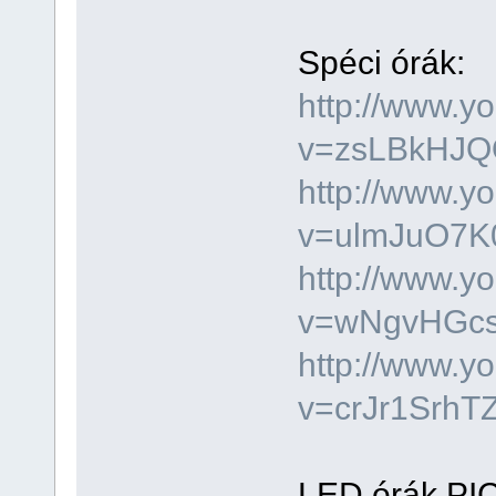
Spéci órák:
http://www.y
v=zsLBkHJQQ
http://www.y
v=ulmJuO7K0
http://www.y
v=wNgvHGcs3
http://www.y
v=crJr1SrhTZ
LED órák PIC