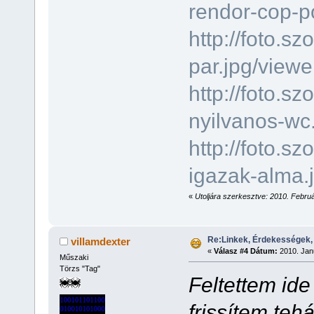
rendor-cop-po
http://foto.s
par.jpg/viewe
http://foto.s
nyilvanos-wc.
http://foto.s
igazak-alma.j
«
Utoljára szerkesztve: 2010. Februá
Re:Linkek, Érdekességek,
villamdexter
«
Válasz #4 Dátum:
2010. Janu
Műszaki
Törzs "Tag"
Feltettem ide
frissítem teh