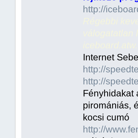
http://icebo
Régebbi keve
válogatatlan li
iceboard.atw
Internet Sebe
http://speedt
http://speedte
Fényhidakat 
piromániás, é
kocsi cumó
http://www.fe