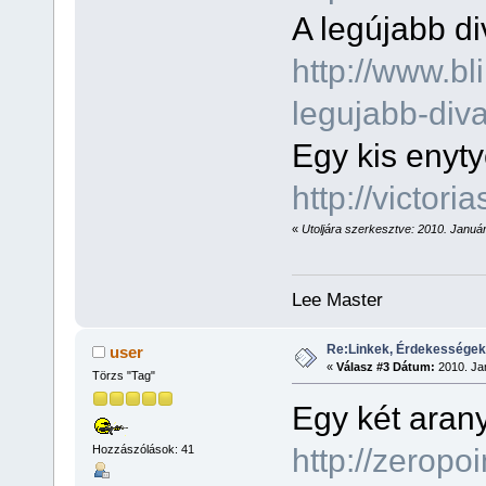
A legújabb di
http://www.bli
legujabb-div
Egy kis enyt
http://victor
«
Utoljára szerkesztve: 2010. Január 
Lee Master
Re:Linkek, Érdekességek
user
«
Válasz #3 Dátum:
2010. Jan
Törzs "Tag"
Egy két aran
http://zerop
Hozzászólások: 41