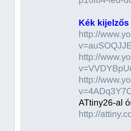
Kék kijelzős
http://www.y
v=auSOQJJEw
http://www.y
v=VVDYBpUuT
http://www.y
v=4ADq3Y7
ATtiny26-al ó
http://attiny