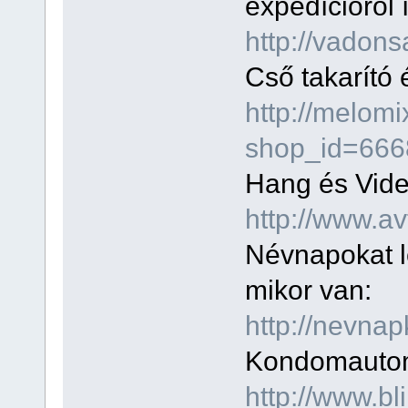
expedícióról 
http://vadon
Cső takarító
http://melom
shop_id=666
Hang és Videó
http://www.a
Névnapokat le
mikor van:
http://nevnap
Kondomautom
http://www.b