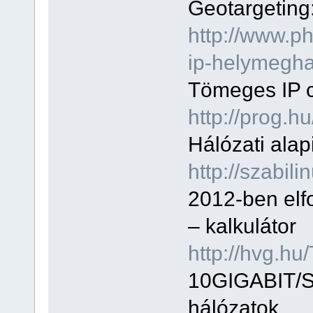
Geotargeting
http://www.p
ip-helymegha
Tömeges IP cí
http://prog.
Hálózati ala
http://szabili
2012-ben elf
– kalkulátor
http://hvg.h
10GIGABIT/S 
hálózatok