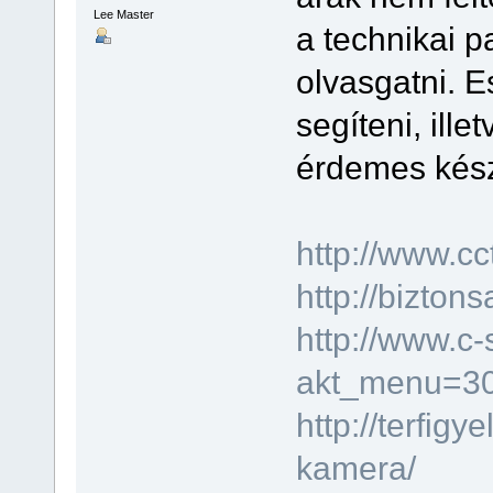
Lee Master
a technikai 
olvasgatni. 
segíteni, ille
érdemes kész
http://www.cc
http://bizton
http://www.c-
akt_menu=3
http://terfig
kamera/