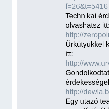
f=26&t=5416
Technikai ér
olvashatsz itt
http://zeropo
Űrkütyükkel k
itt:
http://www.ur
Gondolkodtat
érdekességekr
http://dewla.
Egy utazó tea