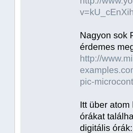
http://www.y
v=kU_cEnXih
Nagyon sok P
érdemes megn
http://www.mi
examples.com
pic-microcont
Itt über atom
órákat talál
digitális órák: