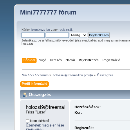
Mini7777777 fórum
Kérlek
jelentkezz be
vagy
regisztrálj
.
Jelentkezz be a felhasználóneveddel, jelszavaddal és add meg a munkamen
hosszát
Főoldal
Súgó
Keresés
Naptár
Bejelentkezés
Regisztráció
Mini7777777 fórum
»
holozsi9@freemail.hu profilja
»
Összegzés
Profil információ
Összegzés
holozsi9@freemail.hu 
Hozzászólások:
Friss "júzer"
Kor:
Nem elérhető
Üzenetek megjelenítése
Regisztrált: