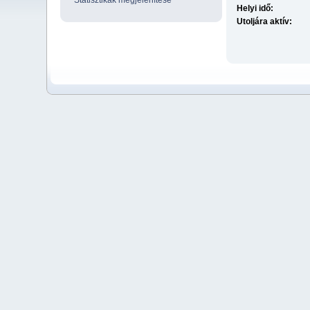
Statisztikák megjelenítése
Helyi idő:
Utoljára aktív: