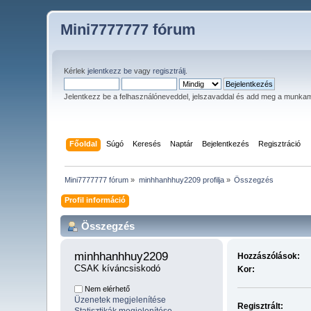
Mini7777777 fórum
Kérlek
jelentkezz be
vagy
regisztrálj
.
Jelentkezz be a felhasználóneveddel, jelszavaddal és add meg a munka
Főoldal
Súgó
Keresés
Naptár
Bejelentkezés
Regisztráció
Mini7777777 fórum
»
minhhanhhuy2209 profilja
»
Összegzés
Profil információ
Összegzés
minhhanhhuy2209 
Hozzászólások:
CSAK kíváncsiskodó
Kor:
Nem elérhető
Üzenetek megjelenítése
Regisztrált: