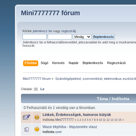
Mini7777777 fórum
Kérlek
jelentkezz be
vagy
regisztrálj
.
Jelentkezz be a felhasználóneveddel, jelszavaddal és add meg a munkamen
hosszát
Főoldal
Súgó
Keresés
Naptár
Bejelentkezés
Regisztráció
Mini7777777 fórum
»
Számítógépekkel, szerverekkel, elektronikus eszközö
Oldalak: [
1
]
Le
Téma
/
Indította
0 Felhasználó és 1 vendég van a fórumban.
Linkek, Érdekességek, humoros kütyük
Indította
Mini7777777
«
1
2
3
4
5
6
7
8
9
10
11
12
13
14
15
»
Waze trkphiba - trkpzenetre vlasz
Indította
user