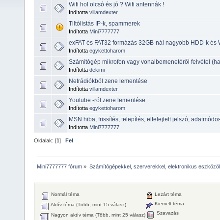
Wifi hol olcsó és jó ? Wifi antennák !
Indította
villamdexter
Tiltólistás IP-k, spammerek
Indította
Mini7777777
exFAT és FAT32 formázás 32GB-nál nagyobb HDD-k és 
Indította
egykettoharom
Számítógép mikrofon vagy vonalbemenetéről felvétel (han
Indította
dekimi
Netrádiókból zene lementése
Indította
villamdexter
Youtube -ról zene lementése
Indította
egykettoharom
MSN hiba, frissítés, telepítés, elfelejtett jelszó, adatmódosí
Indította
Mini7777777
Oldalak: [
1
]
Fel
Mini7777777 fórum
»
Számítógépekkel, szerverekkel, elektronikus eszközö
Normál téma
Lezárt téma
Kiemelt téma
Aktív téma (Több, mint 15 válasz)
Szavazás
Nagyon aktív téma (Több, mint 25 válasz)