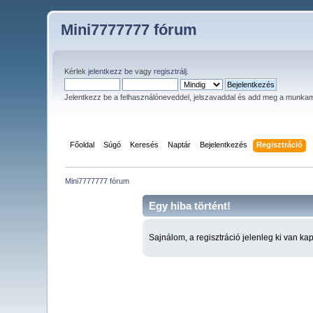
Mini7777777 fórum
Kérlek
jelentkezz be
vagy
regisztrálj
.
Jelentkezz be a felhasználóneveddel, jelszavaddal és add meg a munka
Főoldal
Súgó
Keresés
Naptár
Bejelentkezés
Regisztráció
Mini7777777 fórum
Egy hiba történt!
Sajnálom, a regisztráció jelenleg ki van ka