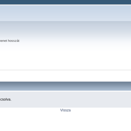
menet hosszát
pcsolva.
Vissza