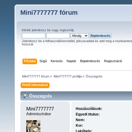
Mini7777777 fórum
Kérlek
jelentkezz be
vagy
regisztrálj
.
Jelentkezz be a felhasználóneveddel, jelszavaddal és add meg a munkamen
hosszát
Főoldal
Súgó
Keresés
Naptár
Bejelentkezés
Regisztráció
Mini7777777 fórum
»
Mini7777777 profilja
»
Összegzés
Profil információ
Összegzés
Mini7777777 
Hozzászólások:
Adminisztrátor
Egyedi titulus:
Nem:
Kor:
Lakóhely: