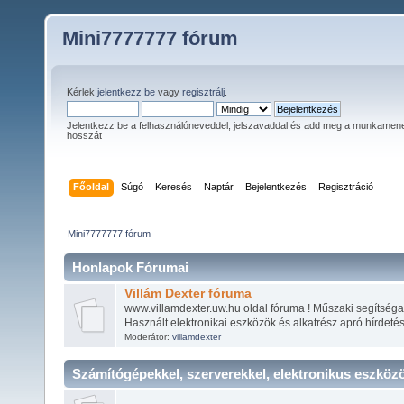
Mini7777777 fórum
Kérlek
jelentkezz be
vagy
regisztrálj
.
Jelentkezz be a felhasználóneveddel, jelszavaddal és add meg a munkamen
hosszát
Főoldal
Súgó
Keresés
Naptár
Bejelentkezés
Regisztráció
Mini7777777 fórum
Honlapok Fórumai
Villám Dexter fóruma
www.villamdexter.uw.hu oldal fóruma ! Műszaki segítséga
Használt elektronikai eszközök és alkatrész apró hírdetés
Moderátor:
villamdexter
Számítógépekkel, szerverekkel, elektronikus eszköz