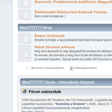
Szerverek, Portálmotorok beállításai, Magyarí
Értelmesebb Elektronikai Emberek Fóruma
Nem csak kockáknak !
Mini7777777 Hírek
Emberi történetek
Itt bárki leírhatja a tapasztalatait bármilyen témával kapcs
Halott fórumok arhívum
Rég nem keresett és alig látogatott fórumokat ide áthelyez
itt vannak. Ha beindul a még nem lezárt témákban az élet
az eredeti helyükre, Szóval lehet írni aztán élő fórumok i
Nincsenek új hozzászólások
Átirányításos fórum
Mini7777777 fórum - Információs központ
Fórum statisztikák
1090 Hozzászólás 86 Témában írta 724 Felhasználó. Legújabb ta
Legutóbbi hozzászólás:
"
Esemény a fórumon
"
( 2026. Július 07. 
A fórum legutóbbi hozzászólásainak megtekintése.
[További adatok]