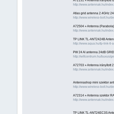
A72131 » Antenna irányított
http://www.antennak.hu/inde
Atlas grid antenna 2.4GHz 2
http://www.wireless-bolt.hu/
A72504 » Antenna (Parabola)
http://www.antennak.hu/inde
TP LINK TL-ANT2424B Anten
http://www.aqua.hu/tp-link-t
PW 24 Al antenna 24dB GRI
http://wificentrum.hu/buxus
A72703 » Antenna irányítot
http://www.antennak.hu/inde
Antennashop mini szektor a
http://www.wireless-bolt.hu/
A72314 » Antenna szektor 
http://www.antennak.hu/inde
TP LINK TL-ANT24EC3S Ante