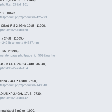
 GRID 2,4GHz 17dB 9940,-
x.php?kat=27&id=161
4dBi 10675-
detailproduct.php?productid=425793
 Offset IRIS 2,4GHz 19dB 11200,-
x.php?kat=26&id=158
na 24dB 11565,-
l-ant2424b-antenna-94387.html
D kb 26990,-
/generate_page.php?page_id=509&lng=hu
t 2,4GHz GRID 24024 24dB 36940,-
x.php?kat=27&id=154
ntenna 2.4GHz 13dBi 7500,-
detailproduct.php?productid=143040
RADIUS XP 2,4GHz 17dB 9730,-
x.php?kat=23&id=142
nna kábel 3 méter 1990,-