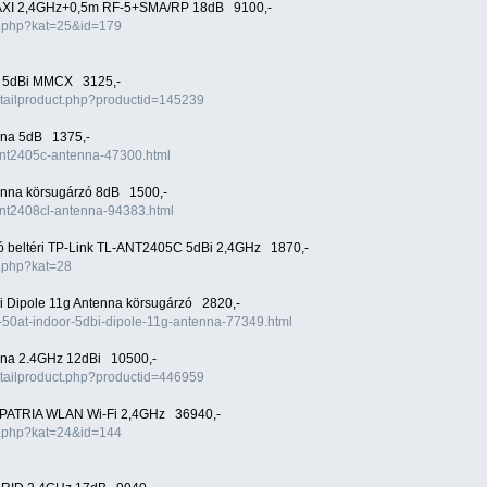
AXI 2,4GHz+0,5m RF-5+SMA/RP 18dB 9100,-
x.php?kat=25&id=179
z 5dBi MMCX 3125,-
detailproduct.php?productid=145239
na 5dB 1375,-
l-ant2405c-antenna-47300.html
nna körsugárzó 8dB 1500,-
-ant2408cl-antenna-94383.html
ó beltéri TP-Link TL-ANT2405C 5dBi 2,4GHz 1870,-
x.php?kat=28
i Dipole 11g Antenna körsugárzó 2820,-
l-50at-indoor-5dbi-dipole-11g-antenna-77349.html
nna 2.4GHz 12dBi 10500,-
detailproduct.php?productid=446959
 PATRIA WLAN Wi-Fi 2,4GHz 36940,-
x.php?kat=24&id=144