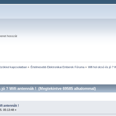
menet hosszát
közökkel kapcsolatban
»
Értelmesebb Elektronikai Emberek Fóruma
»
Wifi hol olcsó és jó ? 
s jó ? Wifi antennák ! (Megtekintve 69585 alkalommal)
ifi antennák !
5. 05:13:48 »