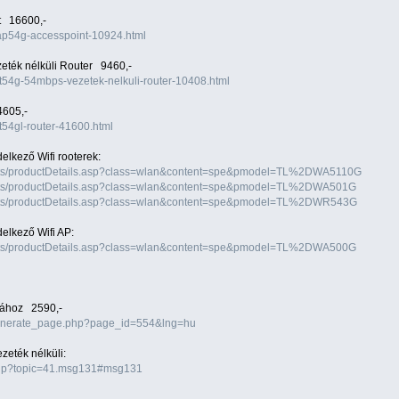
t 16600,-
wap54g-accesspoint-10924.html
ték nélküli Router 9460,-
rt54g-54mbps-vezetek-nelkuli-router-10408.html
605,-
t54gl-router-41600.html
elkező Wifi rooterek:
ducts/productDetails.asp?class=wlan&content=spe&pmodel=TL%2DWA5110G
ducts/productDetails.asp?class=wlan&content=spe&pmodel=TL%2DWA501G
ducts/productDetails.asp?class=wlan&content=spe&pmodel=TL%2DWR543G
elkező Wifi AP:
ducts/productDetails.asp?class=wlan&content=spe&pmodel=TL%2DWA500G
nához 2590,-
/generate_page.php?page_id=554&lng=hu
zeték nélküli:
.php?topic=41.msg131#msg131