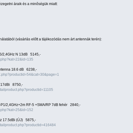
zegetni áraik és a minőségük miatt:
kínálatából (vásárlás előtt a tájékozódás nem árt antennák terén):
16/2,4GHz N 13dB 5145,-
x.php?kat=22&id=135
ntenna 18.6 dB 6238,-
uct.php?productid=54&cat=30&page=1
 17dBi 8750,-
detailproduct.php?productid=11105
K-P1/2,4GHz+2m RF-5 +SMA/RP 7dB fehér 2840,-
x.php?kat=25&id=152
z 17.5dBi (ÚJ) 5875,-
detailproduct.php?productid=416484