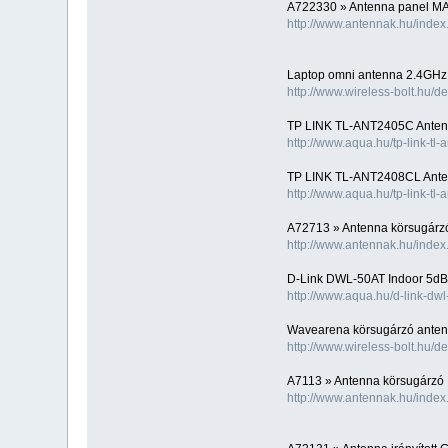
A722330 » Antenna panel M
http://www.antennak.hu/inde
Laptop omni antenna 2.4GH
http://www.wireless-bolt.hu/
TP LINK TL-ANT2405C Anten
http://www.aqua.hu/tp-link-t
TP LINK TL-ANT2408CL Ante
http://www.aqua.hu/tp-link-tl
A72713 » Antenna körsugárz
http://www.antennak.hu/inde
D-Link DWL-50AT Indoor 5dB
http://www.aqua.hu/d-link-dw
Wavearena körsugárzó ante
http://www.wireless-bolt.hu/
A7113 » Antenna körsugárzó
http://www.antennak.hu/inde