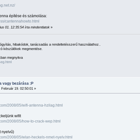
g.net.nz/
tenna építése és számolása:
less/cantennahowto.html
us 01. 12:35:54 írta mindentlatok
»
ógyítás, hibakódok, tanácsadás a rendeltetésszerű használathoz..
tszó készülékek megmentése.
ban megnyitva
seg.html
sa vagy bezárása :P
 Február 19. 02:50:01 »
t.com/2008/05/wifi-antenna-hzilag.html
eljünk wifit
t.com/2008/05/how-to-crack-wep.html
t nyelvű)
t.com/2008/05/wlan-heckels-nmet-nyelv.html