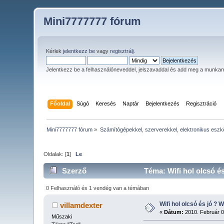
Mini7777777 fórum
Kérlek
jelentkezz be
vagy
regisztrálj
.
Jelentkezz be a felhasználóneveddel, jelszavaddal és add meg a munka
Főoldal
Súgó
Keresés
Naptár
Bejelentkezés
Regisztráció
Mini7777777 fórum
»
Számítógépekkel, szerverekkel, elektronikus esz
Oldalak: [
1
]
Le
Szerző
Téma: Wifi hol olcsó é
0 Felhasználó és 1 vendég van a témában
Wifi hol olcsó és jó ? W
villamdexter
«
Dátum:
2010. Február 0
Műszaki