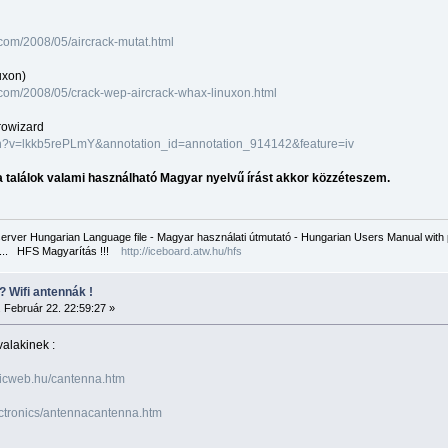
t.com/2008/05/aircrack-mutat.html
uxon)
t.com/2008/05/crack-wep-aircrack-whax-linuxon.html
irowizard
ch?v=lkkb5rePLmY&annotation_id=annotation_914142&feature=iv
a találok valami használható Magyar nyelvű írást akkor közzéteszem.
ver Hungarian Language file - Magyar használati útmutató - Hungarian Users Manual with pi
st... HFS Magyarítás !!!
http://iceboard.atw.hu/hfs
 ? Wifi antennák !
 Február 22. 22:59:27 »
valakinek :
micweb.hu/cantenna.htm
ectronics/antennacantenna.htm