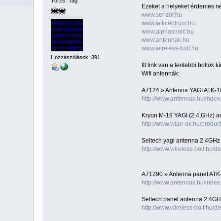
Törzs "Tag"
Ezeket a helyeket érdemes né
www.senzor.hu
www.wificentrum.hu
www.alphasonic.hu
www.antennak.hu
www.wireless-bolt.hu
Hozzászólások: 391
Itt link van a fentebbi boltok 
Wifi antennák:
A7124 » Antenna YAGI ATK-
http://www.antennak.hu/inde
Kryon M-19 YAGI (2.4 GHz) a
http://www.wlan-ok.hu/prod
Seltech yagi antenna 2.4GHz
http://www.wireless-bolt.hu/
A71290 » Antenna panel AT
http://www.antennak.hu/inde
Seltech panel antenna 2.4GH
http://www.wireless-bolt.hu/