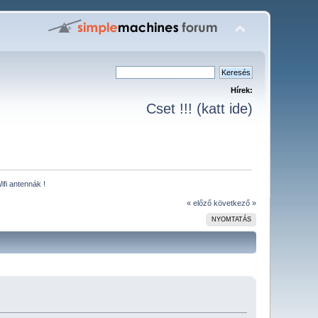
Hírek:
Cset !!! (katt ide)
Wifi antennák !
« előző
következő »
NYOMTATÁS