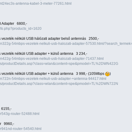
l-ant24ec3s-antenna-kabel-3-meter-77261.html
B Adapter 6800,-
info.php?products_id=1620
ezeték nélküli USB hálózati adapter belső antennás 2500,-
tl-wn322g-54mbps-vezetek-nelkuli-usb-halozati-adapter-57530.html/?search_ter
ezeték nélküli USB adapter + külső antenna 3 234,-
l-wn422g-54mbps-vezetek-nelkuli-usb-halozati-adapter-71437.html
ducts/productDetails.asp?class=wlan&content=spe&pmodel=TL%2DWN422G
ezeték nélküli USB adapter + külső antenna 3 998,- (105Mbps
)
l-wn722n-54mbps-vezetek-nelkuli-usb-adapter-+antenna-94417.html
ducts/productDetails.asp?class=wlan&content=spe&pmodel=TL%2DWN722N
 6155,-
-wr543g-router-52488.html
r 9960,-
-wr941nd-router-54540.html