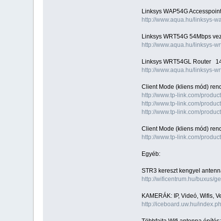
Linksys WAP54G Accesspoin
http://www.aqua.hu/linksys-
Linksys WRT54G 54Mbps veze
http://www.aqua.hu/linksys-w
Linksys WRT54GL Router 14
http://www.aqua.hu/linksys-wr
Client Mode (kliens mód) rend
http://www.tp-link.com/pro
http://www.tp-link.com/pro
http://www.tp-link.com/pro
Client Mode (kliens mód) rend
http://www.tp-link.com/pro
Egyéb:
STR3 kereszt kengyel anten
http://wificentrum.hu/buxus
KAMERÁK: IP, Videó, Wifis, Ve
http://iceboard.uw.hu/index