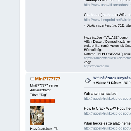
Többfajta Wifi antenna építés:
http://www.usbwifi.orconhostin
Cantenna (kantenna) Wifi an
http://www.turnpoint.net/wire
«
Utoljára szerkesztve: 2011. Máj
Hozzászólás="VÁLASZ" gomb
Villám Dexter / Demrad kazán gy
elektronika, reménytelennek lá
Elérhetőség:
Demrad TELEFONSZÁM új ablak
http://villamdexter.uw.hu/elerheto
vagy
https://demrad.hu
Wifi hálózatok kinyitá
Mini7777777
«
Válasz #1 Dátum:
2010.
Mini7777777 server
Adminisztrátor
Wifi antenna házilag!
Törzs "Tag"
http://tippek-trukkok.blogspo
How to Crack WEP? Hogy heck
http://tippek-trukkok.blogspo
Wlan heckelés xp alatt (néme
http://tippek-trukkok.blogspo
Hozzászólások: 73