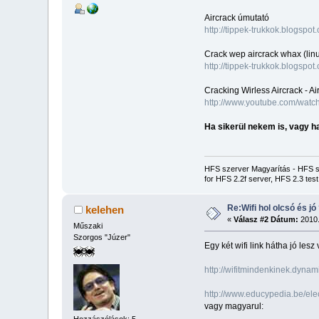
Aircrack úmutató
http://tippek-trukkok.blogspo
Crack wep aircrack whax (lin
http://tippek-trukkok.blogspo
Cracking Wirless Aircrack - A
http://www.youtube.com/wat
Ha sikerül nekem is, vagy h
HFS szerver Magyarítás - HFS ser
for HFS 2.2f server, HFS 2.3 te
Re:Wifi hol olcsó és jó
kelehen
«
Válasz #2 Dátum:
2010.
Műszaki
Szorgos "Júzer"
Egy két wifi link hátha jó lesz 
http://wifitmindenkinek.dyna
http://www.educypedia.be/el
vagy magyarul:
Hozzászólások: 5