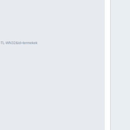
mek=TL-WN32&id=termekek