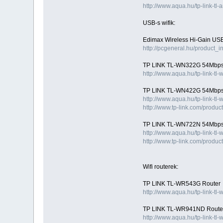
http://www.aqua.hu/tp-link-t
USB-s wifik:
Edimax Wireless Hi-Gain US
http://pcgeneral.hu/product_
TP LINK TL-WN322G 54Mbps v
http://www.aqua.hu/tp-link-
TP LINK TL-WN422G 54Mbps v
http://www.aqua.hu/tp-link-t
http://www.tp-link.com/pro
TP LINK TL-WN722N 54Mbps v
http://www.aqua.hu/tp-link-t
http://www.tp-link.com/pro
Wifi routerek:
TP LINK TL-WR543G Router
http://www.aqua.hu/tp-link-tl
TP LINK TL-WR941ND Route
http://www.aqua.hu/tp-link-tl