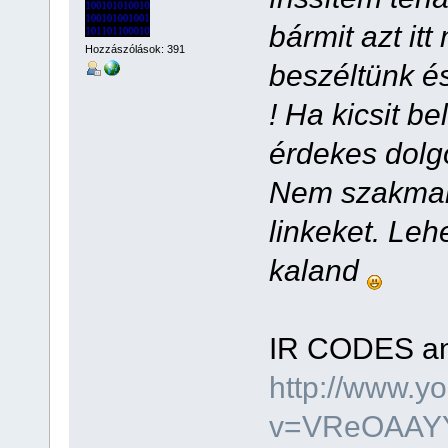
bármit azt itt
Hozzászólások: 391
beszéltünk és
! Ha kicsit b
érdekes dolgo
Nem szakmai
linkeket. Leh
kaland
IR CODES ana
http://www.y
v=VReOAAYYm