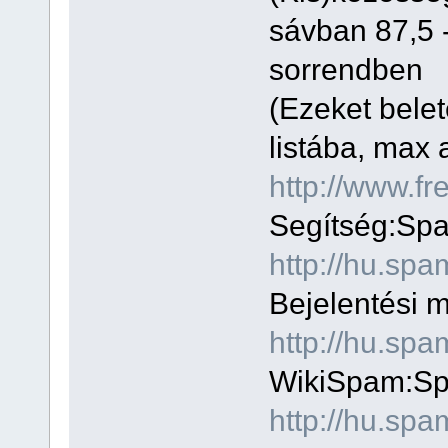
sávban 87,5 
sorrendben
(Ezeket belet
listába, max 
http://www.fr
Segítség:Spa
http://hu.s
Bejelentési 
http://hu.s
WikiSpam:Sp
http://hu.sp