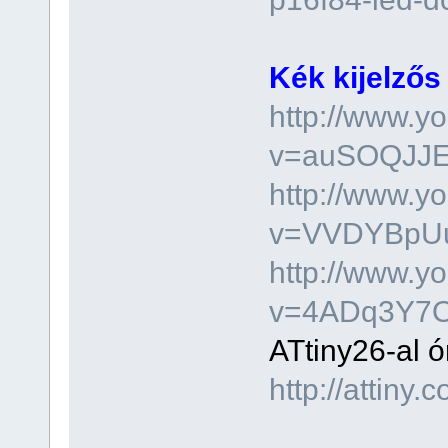
Kék kijelzős
http://www.y
v=auSOQJJEw
http://www.y
v=VVDYBpUuT
http://www.y
v=4ADq3Y7
ATtiny26-al ó
http://attiny