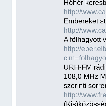
Hóhér kereste
http://www.c
Embereket ste
http://www.c
A fölhagyott 
http://eper.e
cim=folhagyo
URH-FM rádi
108,0 MHz 
szerinti sorr
http://www.fr
(Kis)közössé