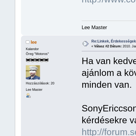
Lee Master
Re:Linkek, Érdekességek
lee
«
Válasz #2 Dátum:
2010. Jan
Kalandor
Öreg "Motoros"
Ha van kedve
ajánlom a köv
minden van.
Hozzászólások: 20
Lee Master
SonyEriccson
kérdésekre vá
http://forum.