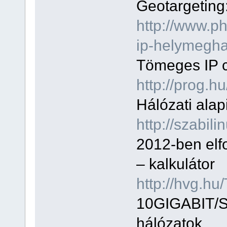
Geotargeting
http://www.p
ip-helymegha
Tömeges IP cí
http://prog.
Hálózati ala
http://szabili
2012-ben elf
– kalkulátor
http://hvg.h
10GIGABIT/S 
hálózatok