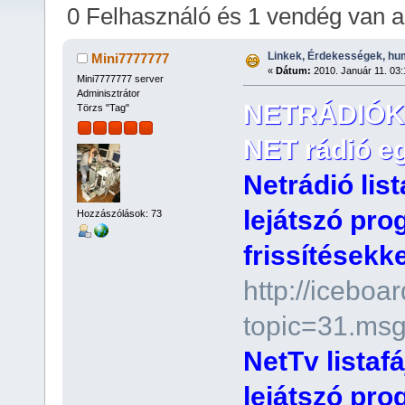
0 Felhasználó és 1 vendég van 
Linkek, Érdekességek, hu
Mini7777777
«
Dátum:
2010. Január 11. 03:
Mini7777777 server
Adminisztrátor
NETRÁDIÓK 
Törzs "Tag"
NET rádió eg
Netrádió lis
lejátszó pro
Hozzászólások: 73
frissítésekkel
http://iceboa
topic=31.ms
NetTv listaf
lejátszó pro