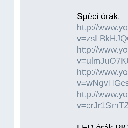
Spéci órák:
http://www.y
v=zsLBkHJQQ
http://www.y
v=ulmJuO7K0
http://www.y
v=wNgvHGcs3
http://www.y
v=crJr1SrhTZ
LED órák PIC