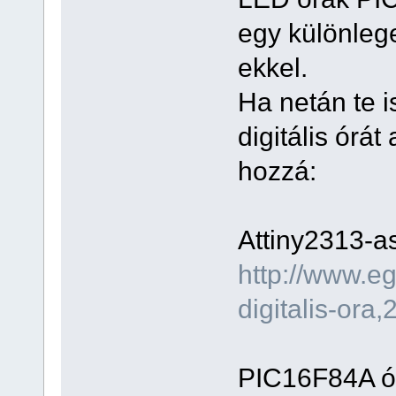
egy különle
ekkel.
Ha netán te i
digitális órát
hozzá:
Attiny2313-as
http://www.e
digitalis-ora,
PIC16F84A ó