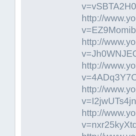
v=vSBTA2H0
http://www.y
v=EZ9Momib
http://www.y
v=Jh0WNJEGV
http://www.y
v=4ADq3Y7
http://www.y
v=I2jwUTs4j
http://www.y
v=nxr25kyXt