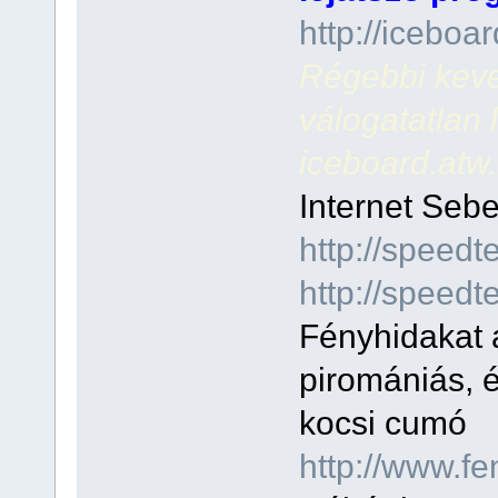
http://icebo
Régebbi keve
válogatatlan li
iceboard.atw
Internet Sebe
http://speedt
http://speedte
Fényhidakat 
piromániás, é
kocsi cumó
http://www.fe