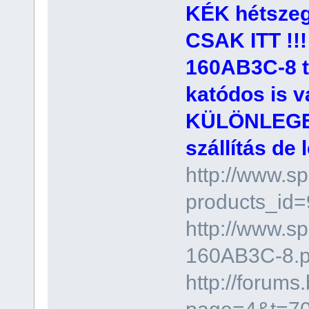
KÉK hétszeg
CSAK ITT !!!
160AB3C-8 t
katódos is 
KÜLÖNLEGES
szállítás de
http://www.s
products_id
http://www.
160AB3C-8.p
http://forums
page=4&t=7