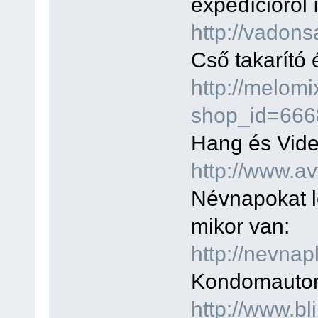
expedícióról 
http://vadon
Cső takarító
http://melom
shop_id=666
Hang és Videó
http://www.a
Névnapokat le
mikor van:
http://nevnap
Kondomautom
http://www.b