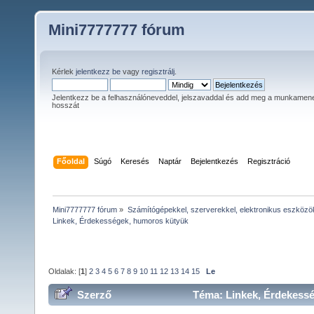
Mini7777777 fórum
Kérlek
jelentkezz be
vagy
regisztrálj
.
Jelentkezz be a felhasználóneveddel, jelszavaddal és add meg a munkamen
hosszát
Főoldal
Súgó
Keresés
Naptár
Bejelentkezés
Regisztráció
Mini7777777 fórum
»
Számítógépekkel, szerverekkel, elektronikus eszközö
Linkek, Érdekességek, humoros kütyük
Oldalak: [
1
]
2
3
4
5
6
7
8
9
10
11
12
13
14
15
Le
Szerző
Téma: Linkek, Érdekess