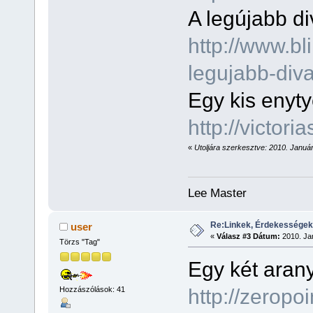
A legújabb di
http://www.bli
legujabb-div
Egy kis enyt
http://victor
«
Utoljára szerkesztve: 2010. Január 
Lee Master
Re:Linkek, Érdekességek
user
«
Válasz #3 Dátum:
2010. Jan
Törzs "Tag"
Egy két aran
http://zerop
Hozzászólások: 41