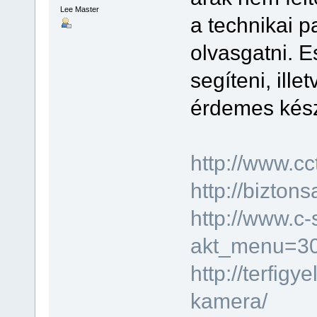
Lee Master
a technikai 
olvasgatni. 
segíteni, ille
érdemes kész
http://www.cc
http://bizton
http://www.c-
akt_menu=3
http://terfig
kamera/