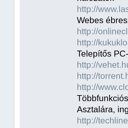
http://www.la
Webes ébresz
http://onlinec
http://kukukl
Telepítős PC-
http://vehet
http://torren
http://www.c
Többfunkciós
Asztalára, in
http://techl