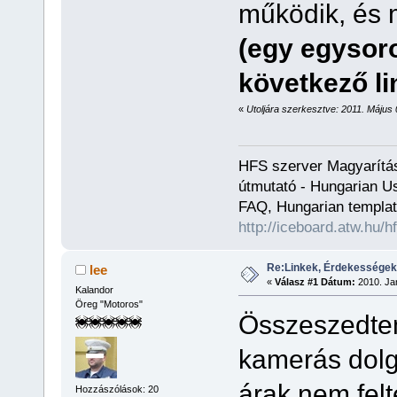
működik, és 
(egy egysoro
következő li
«
Utoljára szerkesztve: 2011. Május 0
HFS szerver Magyarítás
útmutató - Hungarian Us
FAQ, Hungarian templat
http://iceboard.atw.hu/h
Re:Linkek, Érdekességek
lee
«
Válasz #1 Dátum:
2010. Jan
Kalandor
Öreg "Motoros"
Összeszedte
kamerás dolg
árak nem felt
Hozzászólások: 20