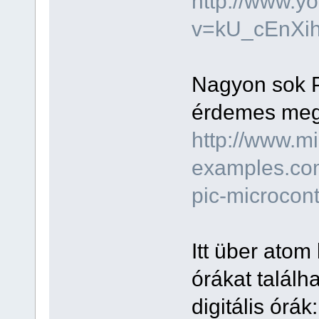
http://www.y
v=kU_cEnXih
Nagyon sok P
érdemes megn
http://www.mi
examples.com
pic-microcont
Itt über atom
órákat talál
digitális órák: