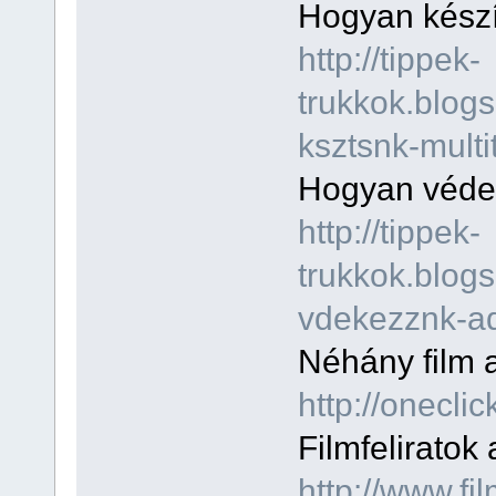
Hogyan készí
http://tippek-
trukkok.blog
ksztsnk-multi
Hogyan védek
http://tippek-
trukkok.blog
vdekezznk-ad
Néhány film a
http://onecli
Filmfeliratok 
http://www.fil