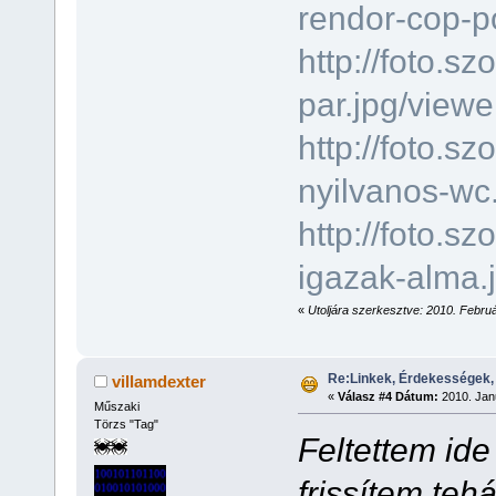
rendor-cop-po
http://foto.s
par.jpg/viewe
http://foto.s
nyilvanos-wc.
http://foto.s
igazak-alma.j
«
Utoljára szerkesztve: 2010. Februá
Re:Linkek, Érdekességek,
villamdexter
«
Válasz #4 Dátum:
2010. Janu
Műszaki
Törzs "Tag"
Feltettem ide
frissítem teh