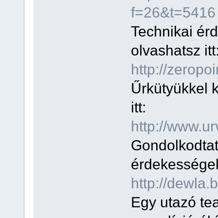
f=26&t=5416
Technikai ér
olvashatsz itt
http://zeropo
Űrkütyükkel k
itt:
http://www.ur
Gondolkodtat
érdekességekr
http://dewla.
Egy utazó tea