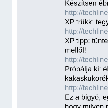
Készítsen ébr
http://techli
XP trükk: tegy
http://techli
XP tipp: tünt
mellől!
http://techl
Próbálja ki: 
kakaskukorék
http://techli
Ez a bigyó, e
hogy milyen 