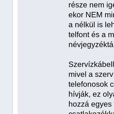
része nem igé
ekor NEM min
a nélkül is le
telfont és a 
névjegyzéktár
Szervízkábell
mivel a szer
telefonosok 
hívják, ez ol
hozzá egyes 
csatlakozókka