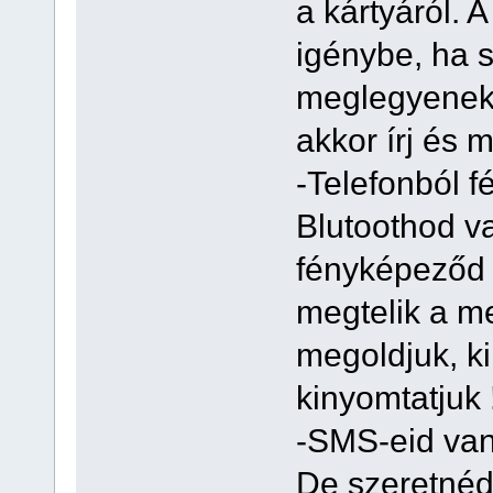
a kártyáról. 
igénybe, ha 
meglegyenek 
akkor írj és 
-Telefonból 
Blutoothod va
fényképeződ 
megtelik a me
megoldjuk, ki
kinyomtatjuk 
-SMS-eid van
De szeretnéd