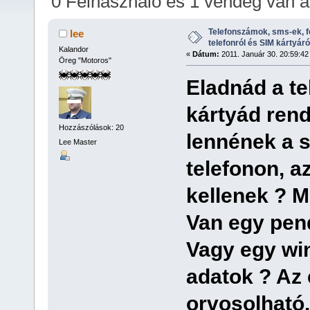
0 Felhasználó és 1 vendég van 
alkalommal)
Telefonszámok, sms-ek, 
lee
telefonról és SIM kártyáró
Kalandor
«
Dátum:
2011. Január 30. 20:59:42
Öreg "Motoros"
Eladnád a t
kártyád rend
Hozzászólások: 20
lennének a 
Lee Master
telefonon, a
kellenek ? M
Van egy pend
Vagy egy wi
adatok ? Az 
orvosolható.