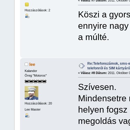
«
Válasz #7 Dátum:
2011. Október 0
Hozzászólások: 2
Köszi a gyor
ennyire nagy 
a múlté.
Re:Telefonszámok, sms-e
lee
telefonról és SIM kártyáró
Kalandor
«
Válasz #8 Dátum:
2011. Október 0
Öreg "Motoros"
Szívesen.
Mindensetre n
Hozzászólások: 20
helyen fogsz 
Lee Master
megoldás vag