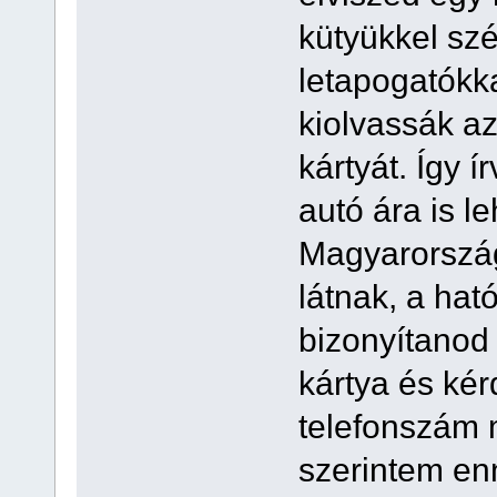
kütyükkel szé
letapogatókk
kiolvassák az
kártyát. Így 
autó ára is l
Magyarország
látnak, a ha
bizonyítanod 
kártya és ké
telefonszám m
szerintem en