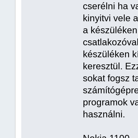
cserélni ha v
kinyitvi vele 
a készüléken 
csatlakozóval
készüléken kí
keresztül. E
sokat fogsz t
számítógépre 
programok v
használni.