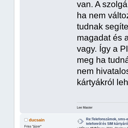
van. A szolg
ha nem válto
tudnak segít
magadat és a 
vagy. Így a PI
meg ha tudná
nem hivatalo
kártyákról leh
Lee Master
Re:Telefonszámok, sms-e
ducsain
telefonról és SIM kártyáró
Friss "júzer"