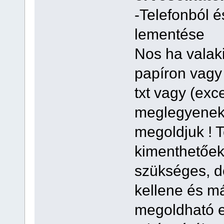
-Telefonból é
lementése
Nos ha valak
papíron vagy
txt vagy (exc
meglegyenek 
megoldjuk ! T
kimenthetőek
szükséges, d
kellene és má
megoldható e