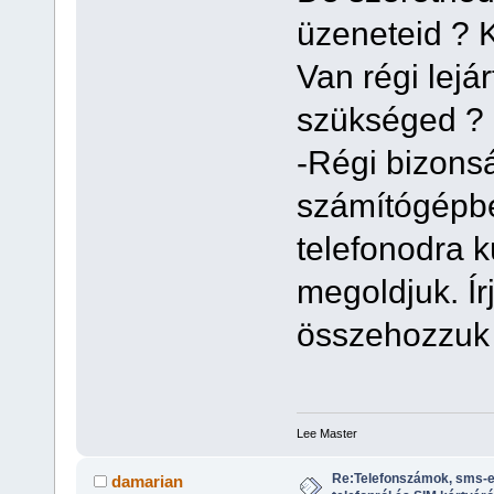
üzeneteid ? K
Van régi lejá
szükséged ? 
-Régi bizons
számítógépbe
telefonodra k
megoldjuk. Ír
összehozzuk 
Lee Master
Re:Telefonszámok, sms-e
damarian