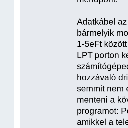
Adatkábel az 
bármelyik mo
1-5eFt közöt
LPT porton ke
számítógéped
hozzávaló dri
semmit nem ér
menteni a kö
programot: P
amikkel a tel