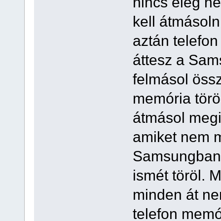
nincs elég he
kell átmásol
aztán telefon
áttesz a Sam
felmásol öss
memória töröl
átmásol megi
amiket nem má
Samsungban 
ismét töröl. 
minden át nem
telefon memór