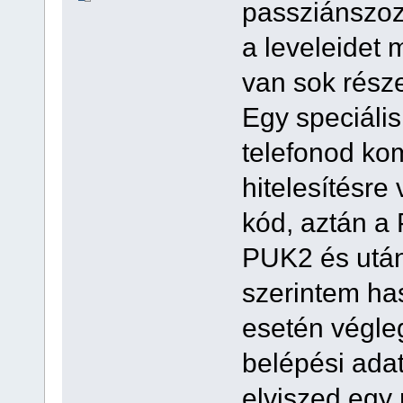
passziánszoz
a leveleidet 
van sok része
Egy speciáli
telefonod ko
hitelesítésre
kód, aztán a
PUK2 és utá
szerintem has
esetén végle
belépési adat
elviszed egy 