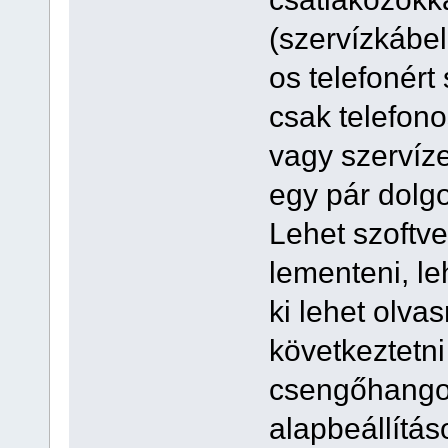
(szervízkábe
os telefonért
csak telefon
vagy szervíze
egy pár dolgo
Lehet szoftver
lementeni, leh
ki lehet olva
következtetni
csengőhangok
alapbeállításo