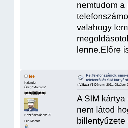
nemtudom a pi
telefonszámo
valahogy leme
megoldásotok
lenne.Előre i
Re:Telefonszámok, sms-e
lee
telefonról és SIM kártyáró
Kalandor
«
Válasz #6 Dátum:
2011. Október 0
Öreg "Motoros"
A SIM kártya
nem látod ho
Hozzászólások: 20
billentyűzete
Lee Master