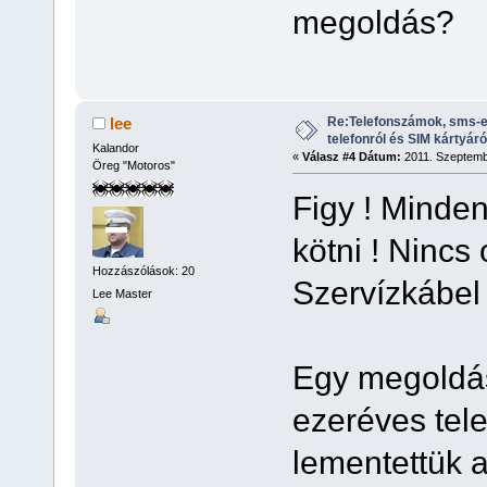
megoldás?
Re:Telefonszámok, sms-e
lee
telefonról és SIM kártyáró
Kalandor
«
Válasz #4 Dátum:
2011. Szeptembe
Öreg "Motoros"
Figy ! Minden
kötni ! Nincs
Hozzászólások: 20
Szervízkábel 
Lee Master
Egy megoldás
ezeréves tele
lementettük 