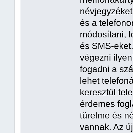
névjegyzéket
és a telefonon,
módosítani, l
és SMS-eket.
végezni ilyen
fogadni a sz
lehet telefon
keresztül tel
érdemes fogl
türelme és n
vannak. Az ú