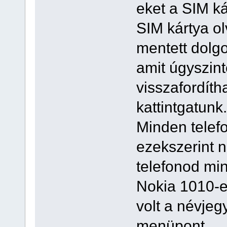
eket a SIM k
SIM kártya ol
mentett dolg
amit úgyszin
visszafordít
kattintgatunk.
Minden telef
ezekszerint n
telefonod mi
Nokia 1010-e
volt a névje
menüpont.