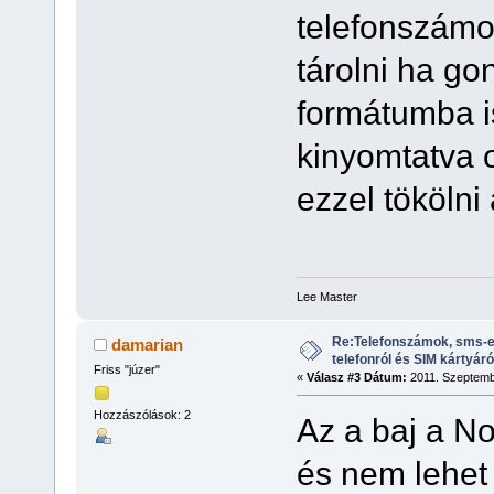
telefonszámo
tárolni ha g
formátumba i
kinyomtatva 
ezzel tökölni
Lee Master
Re:Telefonszámok, sms-e
damarian
telefonról és SIM kártyáró
Friss "júzer"
«
Válasz #3 Dátum:
2011. Szeptembe
Hozzászólások: 2
Az a baj a No
és nem lehet 