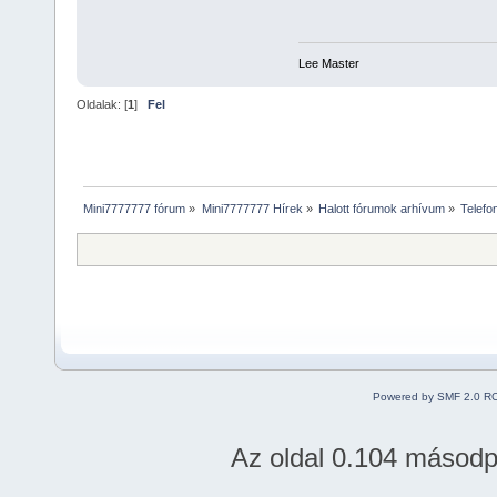
Lee Master
Oldalak: [
1
]
Fel
Mini7777777 fórum
»
Mini7777777 Hírek
»
Halott fórumok arhívum
»
Telefo
Powered by SMF 2.0 R
Az oldal 0.104 másodper