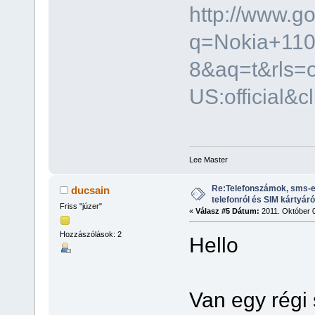
http://www.g
q=Nokia+110
8&aq=t&rls=o
US:official&cl
Lee Master
Re:Telefonszámok, sms-e
ducsain
telefonról és SIM kártyáró
Friss "júzer"
«
Válasz #5 Dátum:
2011. Október 0
Hozzászólások: 2
Hello
Van egy régi