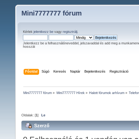
Mini7777777 fórum
Kérlek
jelentkezz be
vagy
regisztrálj
.
Jelentkezz be a felhasználóneveddel, jelszavaddal és add meg a munkamen
hosszát
Főoldal
Súgó
Keresés
Naptár
Bejelentkezés
Regisztráció
Mini7777777 fórum
»
Mini7777777 Hírek
»
Halott fórumok arhívum
»
Telefo
Oldalak: [
1
]
Le
Szerző
Téma: Telefonszámok, sms-ek, fényk