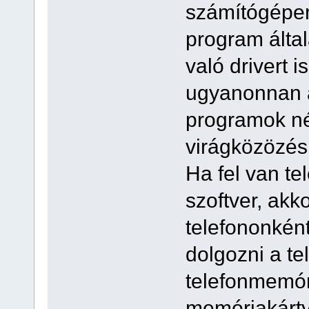
számítógépen 
program álta
való drivert i
ugyanonnan a
programok né
virágközözésr
Ha fel van te
szoftver, akk
telefononkén
dolgozni a te
telefonmemór
memóriakártyá