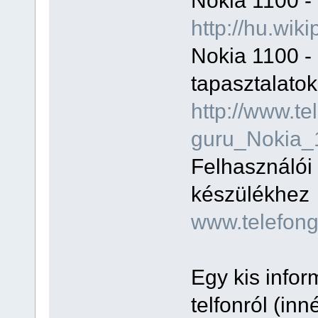
Nokia 1100 - 
http://hu.wik
Nokia 1100 - 
tapasztalatok
http://www.te
guru_Nokia_
Felhasználói
készülékhez
www.telefong
Egy kis info
telfonról (inn