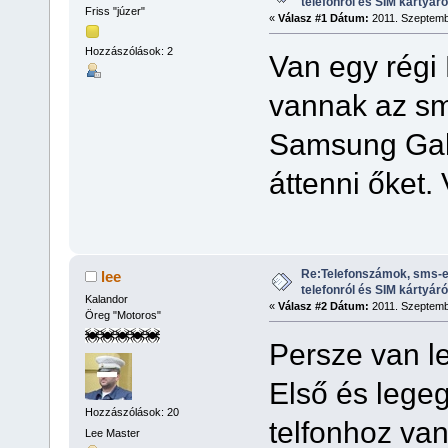
telefonról és SIM kártyáró
Friss "júzer"
«
Válasz #1 Dátum:
2011. Szeptembe
Hozzászólások: 2
Van egy régi
vannak az sm
Samsung Gala
áttenni őket.
Re:Telefonszámok, sms-e
lee
telefonról és SIM kártyáró
Kalandor
«
Válasz #2 Dátum:
2011. Szeptembe
Öreg "Motoros"
Persze van l
Első és lege
Hozzászólások: 20
telfonhoz va
Lee Master