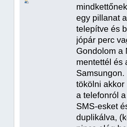
mindkettőnek 
egy pillanat a
telepítve és 
jópár perc v
Gondolom a 
mentettél és
Samsungon. I
tökölni akko
a telefonról 
SMS-esket és
duplikálva, (