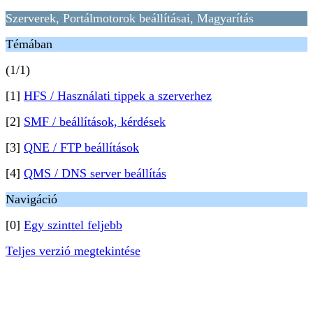
Szerverek, Portálmotorok beállításai, Magyarítás
Témában
(1/1)
[1]
HFS / Használati tippek a szerverhez
[2]
SMF / beállítások, kérdések
[3]
QNE / FTP beállítások
[4]
QMS / DNS server beállítás
Navigáció
[0]
Egy szinttel feljebb
Teljes verzió megtekintése