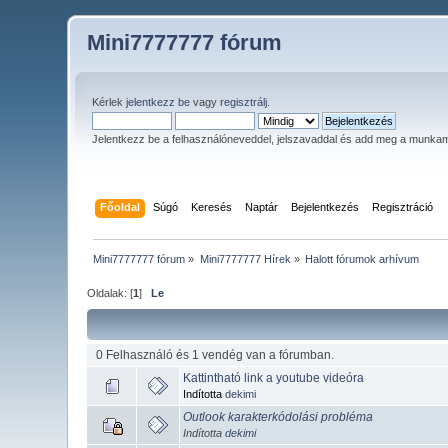
Mini7777777 fórum
Kérlek
jelentkezz be
vagy
regisztrálj
.
Jelentkezz be a felhasználóneveddel, jelszavaddal és add meg a munka
Főoldal
Súgó
Keresés
Naptár
Bejelentkezés
Regisztráció
Mini7777777 fórum
»
Mini7777777 Hírek
»
Halott fórumok arhívum
Oldalak: [
1
]
Le
0 Felhasználó és 1 vendég van a fórumban.
Kattintható link a youtube videóra
Indította
dekimi
Outlook karakterkódolási probléma
Indította
dekimi