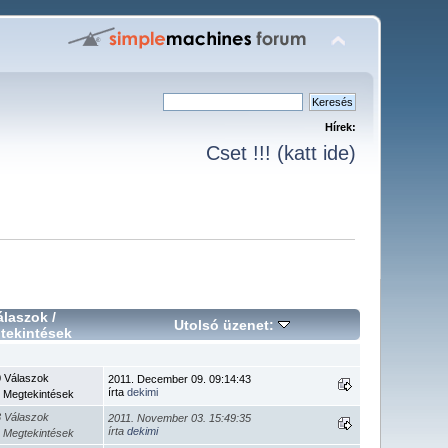
Hírek:
Cset !!! (katt ide)
álaszok
/
Utolsó üzenet:
tekintések
0 Válaszok
2011. December 09. 09:14:43
írta
dekimi
 Megtekintések
3 Válaszok
2011. November 03. 15:49:35
írta
dekimi
 Megtekintések