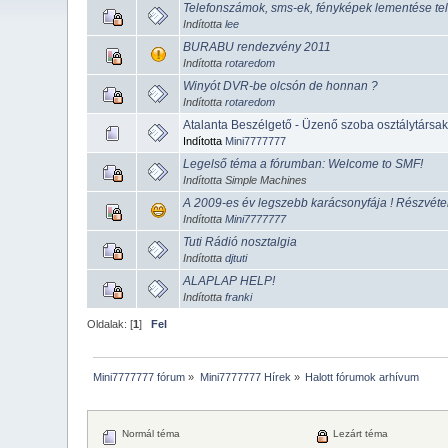
Telefonszámok, sms-ek, fényképek lementése tele
Indította
lee
BURABU rendezvény 2011
Indította
rotaredom
Winyót DVR-be olcsón de honnan ?
Indította
rotaredom
Atalanta Beszélgető - Üzenő szoba osztálytársakn
Indította
Mini7777777
Legelső téma a fórumban: Welcome to SMF!
Indította Simple Machines
A 2009-es év legszebb karácsonyfája ! Részvétel
Indította
Mini7777777
Tuti Rádió nosztalgia
Indította
djtuti
ALAPLAP HELP!
Indította
franki
Oldalak: [
1
]
Fel
Mini7777777 fórum
»
Mini7777777 Hírek
»
Halott fórumok arhívum
Normál téma
Lezárt téma