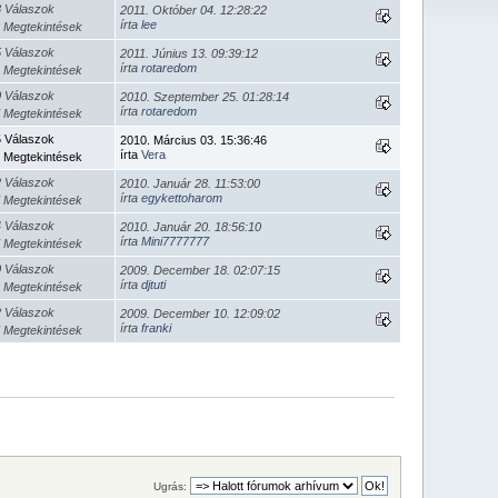
8 Válaszok
2011. Október 04. 12:28:22
írta
lee
 Megtekintések
5 Válaszok
2011. Június 13. 09:39:12
írta
rotaredom
 Megtekintések
0 Válaszok
2010. Szeptember 25. 01:28:14
írta
rotaredom
 Megtekintések
5 Válaszok
2010. Március 03. 15:36:46
írta
Vera
 Megtekintések
2 Válaszok
2010. Január 28. 11:53:00
írta
egykettoharom
 Megtekintések
4 Válaszok
2010. Január 20. 18:56:10
írta
Mini7777777
 Megtekintések
0 Válaszok
2009. December 18. 02:07:15
írta
djtuti
 Megtekintések
2 Válaszok
2009. December 10. 12:09:02
írta
franki
 Megtekintések
Ugrás: