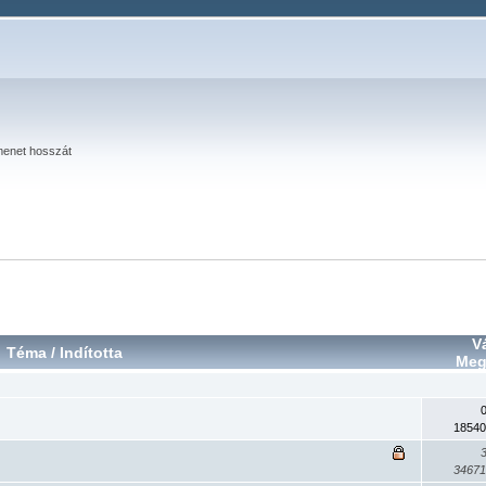
menet hosszát
V
Téma
/
Indította
Meg
18540
34671