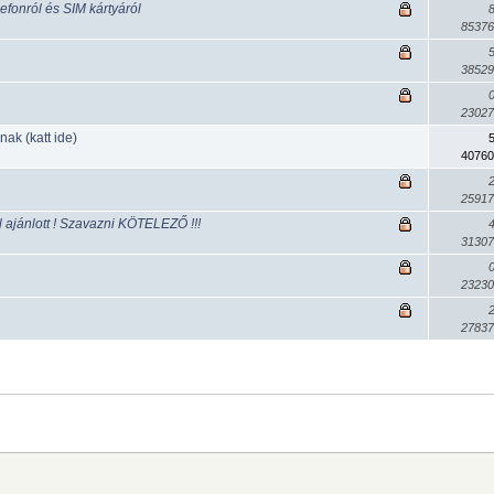
fonról és SIM kártyáról
85376
38529
23027
ak (katt ide)
40760
25917
 ajánlott ! Szavazni KÖTELEZŐ !!!
31307
23230
27837