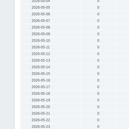
2026-05-04
0
2026-05-05
0
2026-05-06
0
2026-05-07
0
2026-05-08
0
2026-05-09
0
2026-05-10
0
2026-05-11
0
2026-05-12
0
2026-05-13
0
2026-05-14
0
2026-05-15
0
2026-05-16
0
2026-05-17
0
2026-05-18
0
2026-05-19
0
2026-05-20
0
2026-05-21
0
2026-05-22
0
2026-05-23
0