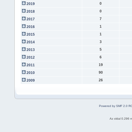
0
2019
0
2018
7
2017
1
2016
1
2015
3
2014
5
2013
6
2012
19
2011
90
2010
26
2009
Powered by SMF 2.0 R
Az oldal 0.296 m