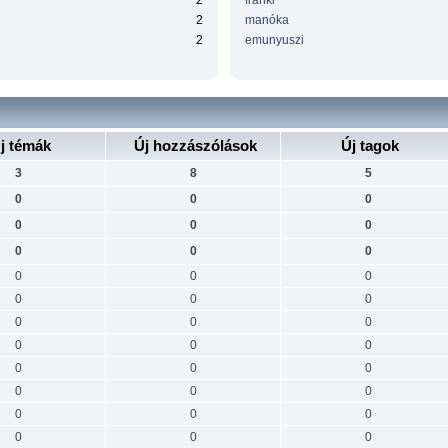
2
franki
2
manóka
2
emunyuszi
j témák
Új hozzászólások
Új tagok
3
8
5
0
0
0
0
0
0
0
0
0
0
0
0
0
0
0
0
0
0
0
0
0
0
0
0
0
0
0
0
0
0
0
0
0