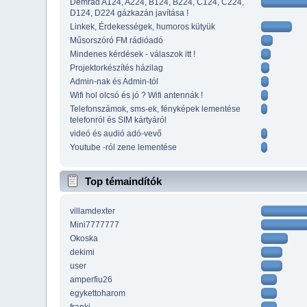
Demrad A124, A224, B124, B224, C124, C224,
D124, D224 gázkazán javítása !
Linkek, Érdekességek, humoros kütyük
Műsorszóró FM rádióadó
Mindenes kérdések - válaszok itt !
Projektorkészítés házilag
Admin-nak és Admin-tól
Wifi hol olcsó és jó ? Wifi antennák !
Telefonszámok, sms-ek, fényképek lementése
telefonról és SIM kártyáról
videó és audió adó-vevő
Youtube -ról zene lementése
Top témaindítók
villamdexter
Mini7777777
Okoska
dekimi
user
amperfiu26
egykettoharom