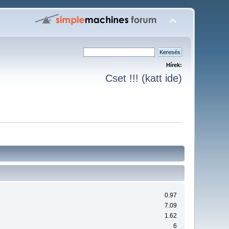
Hírek:
Cset !!! (katt ide)
0.97
7.09
1.62
6