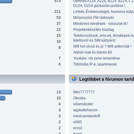
573
Demrad A124, A224, B124, B224, C1
D124, D224 gázkazán javítása !
211
Linkek, Érdekességek, humoros küty
53
Műsorszóró FM rádióadó
37
Mindenes kérdések - válaszok itt !
22
Projektorkészítés házilag
15
Telefonszámok, sms-ek, fényképek l
telefonról és SIM kártyáról
10
Wifi hol olcsó és jó ? Wifi antennák !
8
Admin-nak és Admin-tól
7
Youtube -ról zene lementése
6
Tiltólistás IP-k, spammerek
Legtöbbet a fórumon tart
13
Mini7777777
10
Okoska
4
villamdexter
3
egykettoharom
3
mexicanstandoff
2
vili85
2
erzsó