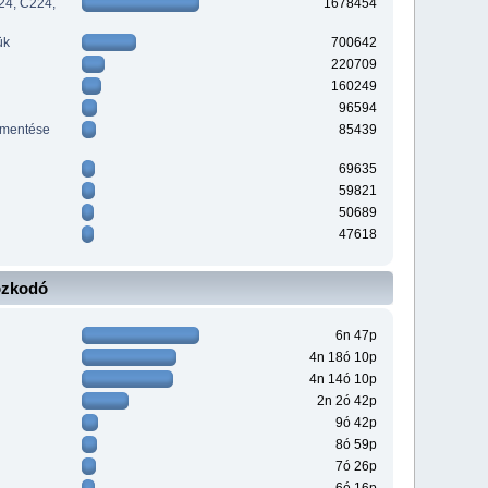
24, C224,
1678454
ük
700642
220709
160249
96594
ementése
85439
69635
59821
50689
47618
ózkodó
6n 47p
4n 18ó 10p
4n 14ó 10p
2n 2ó 42p
9ó 42p
8ó 59p
7ó 26p