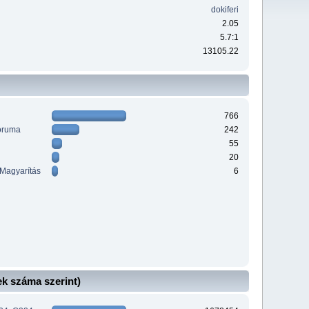
dokiferi
2.05
5.7:1
13105.22
766
óruma
242
55
20
 Magyarítás
6
k száma szerint)