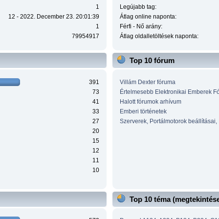
1
Legújabb tag:
12 - 2022. December 23. 20:01:39
Átlag online naponta:
1
Férfi - Nő arány:
79954917
Átlag oldalletöltések naponta:
Top 10 fórum
391
Villám Dexter fóruma
73
Értelmesebb Elektronikai Emberek F
41
Halott fórumok arhívum
33
Emberi történetek
27
Szerverek, Portálmotorok beállításai,
20
15
12
11
10
Top 10 téma (megtekintése