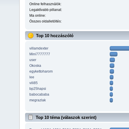
Online felhasználók:
Legaktívabb pillanat:
Ma online:
Összes oldalletöltés:
Top 10 hozzászóló
villamdexter
Mini7777777
user
Okoska
egykettoharom
lee
vili85
bp25hapsi
babocababa
megrazlak
Top 10 téma (válaszok szerint)