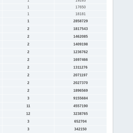
1
19283
1
17650
1
18181
1
2858729
2
1817543
2
1462085
2
1409198
2
1236762
2
1697466
2
1311276
2
2071197
2
2027370
2
1896569
3
9155684
11
4557190
12
3238765
3
652704
3
342150