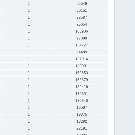
1
95549
1
90151
1
92587
1
95654
1
105936
1
97389
1
134727
1
94489
1
137014
1
180001
1
158653
1
158879
1
159416
1
170351
1
176346
1
19567
1
19075
1
18292
1
22191