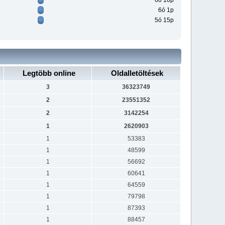
6ó 16p
6ó 1p
5ó 15p
Legtöbb online
Oldalletöltések
3
36323749
2
23551352
2
3142254
1
2620903
1
53383
1
48599
1
56692
1
60641
1
64559
1
79798
1
87393
1
88457