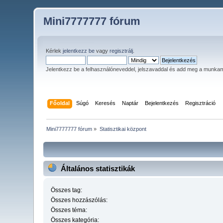
Mini7777777 fórum
Kérlek
jelentkezz be
vagy
regisztrálj
.
Jelentkezz be a felhasználóneveddel, jelszavaddal és add meg a munka
Főoldal
Súgó
Keresés
Naptár
Bejelentkezés
Regisztráció
Mini7777777 fórum
»
Statisztikai központ
Általános statisztikák
Összes tag:
Összes hozzászólás:
Összes téma:
Összes kategória: