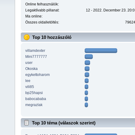
Online felhasználók:
Legaktívabb pillanat:
12 - 2022. December 23. 20:0
Ma online:
Összes oldalletöltés:
7962
Top 10 hozzászóló
villamdexter
Mini7777777
user
Okoska
egykettoharom
lee
vili85
bp25hapsi
babocababa
megrazlak
Top 10 téma (válaszok szerint)