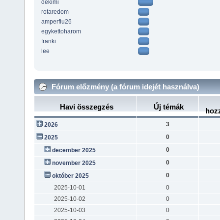
dekimi
rotaredom
amperfiu26
egykettoharom
franki
lee
Fórum előzmény (a fórum idejét használva)
Havi összegzés
Új témák
hoz
3
2026
0
2025
0
december 2025
0
november 2025
0
október 2025
2025-10-01
0
2025-10-02
0
2025-10-03
0