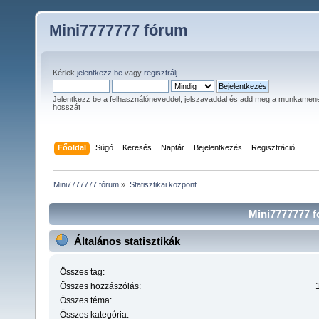
Mini7777777 fórum
Kérlek
jelentkezz be
vagy
regisztrálj
.
Jelentkezz be a felhasználóneveddel, jelszavaddal és add meg a munkamen
hosszát
Főoldal
Súgó
Keresés
Naptár
Bejelentkezés
Regisztráció
Mini7777777 fórum
»
Statisztikai központ
Mini7777777 fó
Általános statisztikák
Összes tag:
Összes hozzászólás:
Összes téma:
Összes kategória: