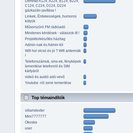
Demrad A124, A224, B124, B224,
C124, C224, D124, D224
gázkazán javítása !
Linkek, Érdekességek, humoros
kütyük
Műsorszóró FM rádióadó
Mindenes kérdések - válaszok itt !
Projektorkészítés házilag
Admin-nak és Admin-tól
Wifi hol olcsó és jó ? Wifi antennák
!
Telefonszámok, sms-ek, fényképek
lementése telefonról és SIM
kártyáról
videó és audió adó-vevő
Youtube -ról zene lementése
Top témaindítók
villamdexter
Mini7777777
Okoska
user