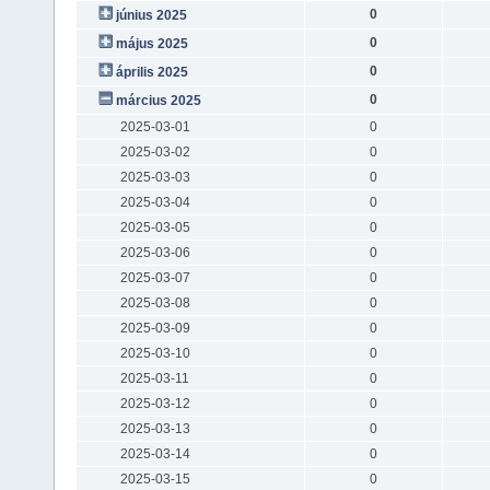
0
június 2025
0
május 2025
0
április 2025
0
március 2025
2025-03-01
0
2025-03-02
0
2025-03-03
0
2025-03-04
0
2025-03-05
0
2025-03-06
0
2025-03-07
0
2025-03-08
0
2025-03-09
0
2025-03-10
0
2025-03-11
0
2025-03-12
0
2025-03-13
0
2025-03-14
0
2025-03-15
0