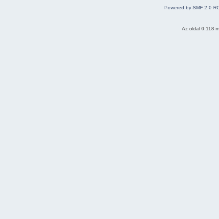
Powered by SMF 2.0 R
Az oldal 0.118 m