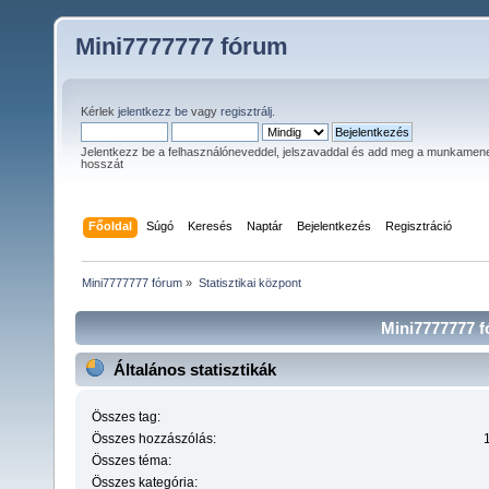
Mini7777777 fórum
Kérlek
jelentkezz be
vagy
regisztrálj
.
Jelentkezz be a felhasználóneveddel, jelszavaddal és add meg a munkamen
hosszát
Főoldal
Súgó
Keresés
Naptár
Bejelentkezés
Regisztráció
Mini7777777 fórum
»
Statisztikai központ
Mini7777777 fó
Általános statisztikák
Összes tag:
Összes hozzászólás:
Összes téma:
Összes kategória: