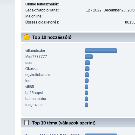
Online felhasználók:
Legaktívabb pillanat:
12 - 2022. December 23. 20:0
Ma online:
Összes oldalletöltés:
8015
Top 10 hozzászóló
villamdexter
Mini7777777
user
Okoska
egykettoharom
lee
vili85
bp25hapsi
babocababa
megrazlak
Top 10 téma (válaszok szerint)