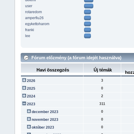
dekimi
user
rotaredom
amperfiu26
egykettoharom
franki
lee
Fórum előzmény (a fórum idejét használva)
Havi összegzés
Új témák
hoz
3
2026
0
2025
2
2024
311
2023
0
december 2023
0
november 2023
0
október 2023