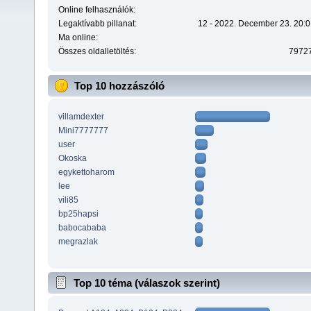
Online felhasználók:
Legaktívabb pillanat:
12 - 2022. December 23. 20:0
Ma online:
Összes oldalletöltés:
7972
Top 10 hozzászóló
villamdexter
Mini7777777
user
Okoska
egykettoharom
lee
vili85
bp25hapsi
babocababa
megrazlak
Top 10 téma (válaszok szerint)