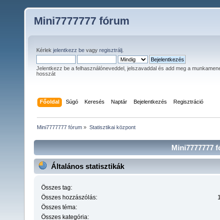
Mini7777777 fórum
Kérlek
jelentkezz be
vagy
regisztrálj
.
Jelentkezz be a felhasználóneveddel, jelszavaddal és add meg a munkamen
hosszát
Főoldal
Súgó
Keresés
Naptár
Bejelentkezés
Regisztráció
Mini7777777 fórum
»
Statisztikai központ
Mini7777777 fó
Általános statisztikák
Összes tag:
Összes hozzászólás:
Összes téma:
Összes kategória: