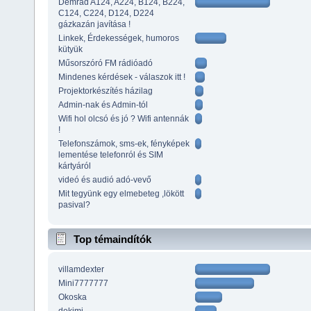
Demrad A124, A224, B124, B224,
C124, C224, D124, D224
gázkazán javítása !
Linkek, Érdekességek, humoros
kütyük
Műsorszóró FM rádióadó
Mindenes kérdések - válaszok itt !
Projektorkészítés házilag
Admin-nak és Admin-tól
Wifi hol olcsó és jó ? Wifi antennák
!
Telefonszámok, sms-ek, fényképek
lementése telefonról és SIM
kártyáról
videó és audió adó-vevő
Mit tegyünk egy elmebeteg ,lökött
pasival?
Top témaindítók
villamdexter
Mini7777777
Okoska