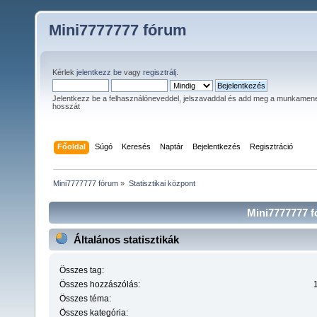
Mini7777777 fórum
Kérlek
jelentkezz be
vagy
regisztrálj
.
Jelentkezz be a felhasználóneveddel, jelszavaddal és add meg a munkamen
hosszát
Főoldal
Súgó
Keresés
Naptár
Bejelentkezés
Regisztráció
Mini7777777 fórum
»
Statisztikai központ
Mini7777777 fó
Általános statisztikák
Összes tag:
Összes hozzászólás:
Összes téma:
Összes kategória: