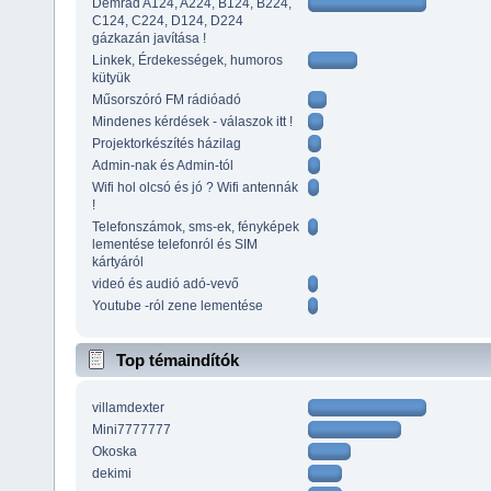
Demrad A124, A224, B124, B224,
C124, C224, D124, D224
gázkazán javítása !
Linkek, Érdekességek, humoros
kütyük
Műsorszóró FM rádióadó
Mindenes kérdések - válaszok itt !
Projektorkészítés házilag
Admin-nak és Admin-tól
Wifi hol olcsó és jó ? Wifi antennák
!
Telefonszámok, sms-ek, fényképek
lementése telefonról és SIM
kártyáról
videó és audió adó-vevő
Youtube -ról zene lementése
Top témaindítók
villamdexter
Mini7777777
Okoska
dekimi