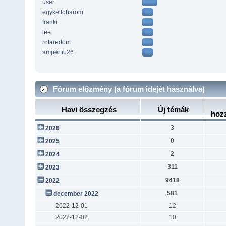
user
egykettoharom
franki
lee
rotaredom
amperfiu26
Fórum előzmény (a fórum idejét használva)
Havi összegzés
Új témák
hoz
3
2026
0
2025
2
2024
311
2023
9418
2022
581
december 2022
2022-12-01
12
2022-12-02
10