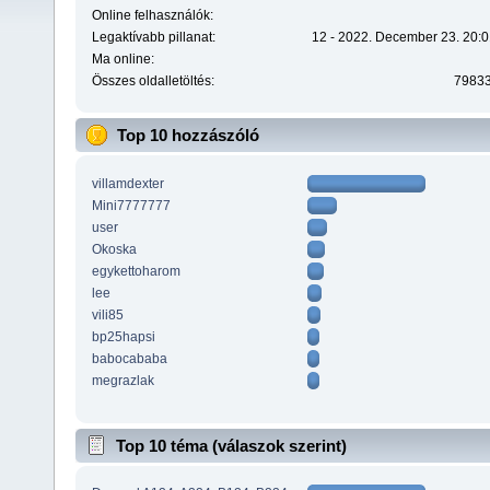
Online felhasználók:
Legaktívabb pillanat:
12 - 2022. December 23. 20:0
Ma online:
Összes oldalletöltés:
7983
Top 10 hozzászóló
villamdexter
Mini7777777
user
Okoska
egykettoharom
lee
vili85
bp25hapsi
babocababa
megrazlak
Top 10 téma (válaszok szerint)