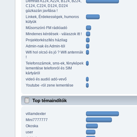
Demrad A124, A224, B124, B224,
C124, C224, D124, D224
gázkazán javítása !
Linkek, Érdekességek, humoros
kütyük
Műsorszóró FM rádióadó
Mindenes kérdések - válaszok itt !
Projektorkészítés házilag
Admin-nak és Admin-tól
Wifi hol olcsó és jó ? Wifi antennák
!
Telefonszámok, sms-ek, fényképek
lementése telefonról és SIM
kártyáról
videó és audió adó-vevő
Youtube -ról zene lementése
Top témaindítók
villamdexter
Mini7777777
Okoska
user