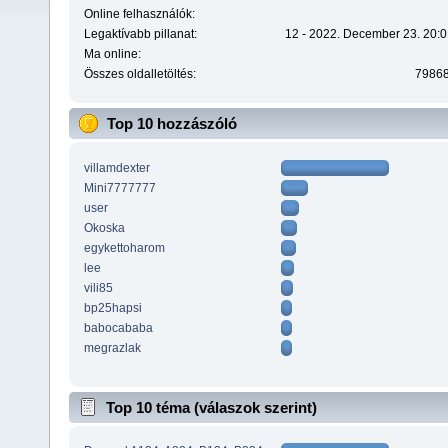
Online felhasználók:
Legaktívabb pillanat:
12 - 2022. December 23. 20:0
Ma online:
Összes oldalletöltés:
7986
Top 10 hozzászóló
villamdexter
Mini7777777
user
Okoska
egykettoharom
lee
vili85
bp25hapsi
babocababa
megrazlak
Top 10 téma (válaszok szerint)