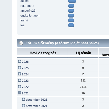
dekimi
rotaredom
amperfiu26
egykettoharom
franki
lee
Fórum előzmény (a fórum idejét használva)
Havi összegzés
Új témák
hoz
3
2026
0
2025
2
2024
311
2023
9418
2022
16
2021
3
december 2021
2
november 2021