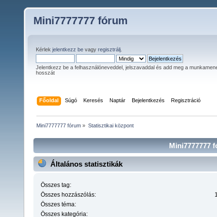
Mini7777777 fórum
Kérlek
jelentkezz be
vagy
regisztrálj
.
Jelentkezz be a felhasználóneveddel, jelszavaddal és add meg a munkamen
hosszát
Főoldal
Súgó
Keresés
Naptár
Bejelentkezés
Regisztráció
Mini7777777 fórum
»
Statisztikai központ
Mini7777777 fó
Általános statisztikák
Összes tag:
Összes hozzászólás:
Összes téma:
Összes kategória: