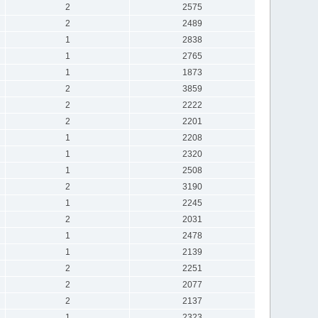
2
2575
2
2489
1
2838
1
2765
1
1873
2
3859
2
2222
2
2201
1
2208
1
2320
1
2508
2
3190
1
2245
2
2031
1
2478
1
2139
2
2251
2
2077
2
2137
1
2323