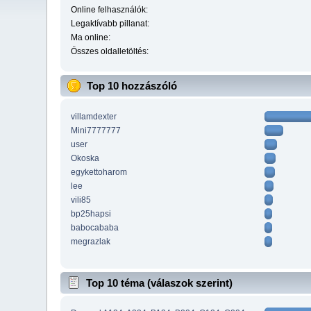
Online felhasználók:
Legaktívabb pillanat:
Ma online:
Összes oldalletöltés:
Top 10 hozzászóló
villamdexter
Mini7777777
user
Okoska
egykettoharom
lee
vili85
bp25hapsi
babocababa
megrazlak
Top 10 téma (válaszok szerint)