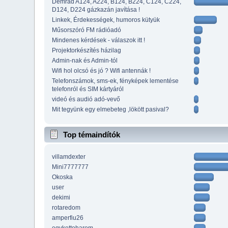
Demrad A124, A224, B124, B224, C124, C224,
D124, D224 gázkazán javítása !
Linkek, Érdekességek, humoros kütyük
Műsorszóró FM rádióadó
Mindenes kérdések - válaszok itt !
Projektorkészítés házilag
Admin-nak és Admin-tól
Wifi hol olcsó és jó ? Wifi antennák !
Telefonszámok, sms-ek, fényképek lementése
telefonról és SIM kártyáról
videó és audió adó-vevő
Mit tegyünk egy elmebeteg ,lökött pasival?
Top témaindítók
villamdexter
Mini7777777
Okoska
user
dekimi
rotaredom
amperfiu26