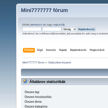
Mini7777777 fórum
Kérlek
jelentkezz be
vagy
regisztrálj
.
Jelentkezz be a felhasználóneveddel, jelszavaddal és add meg a munka
Főoldal
Súgó
Keresés
Naptár
Bejelentkezés
Regisztráció
Mini7777777 fórum
»
Statisztikai központ
Általános statisztikák
Összes tag:
Összes hozzászólás:
Összes téma:
Összes kategória: