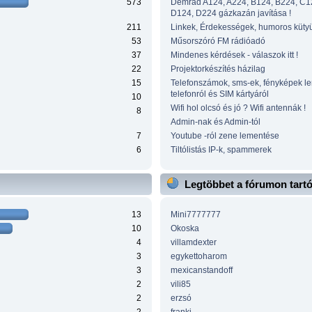
573
Demrad A124, A224, B124, B224, C1
D124, D224 gázkazán javítása !
211
Linkek, Érdekességek, humoros küty
53
Műsorszóró FM rádióadó
37
Mindenes kérdések - válaszok itt !
22
Projektorkészítés házilag
15
Telefonszámok, sms-ek, fényképek l
telefonról és SIM kártyáról
10
Wifi hol olcsó és jó ? Wifi antennák !
8
Admin-nak és Admin-tól
7
Youtube -ról zene lementése
6
Tiltólistás IP-k, spammerek
Legtöbbet a fórumon tart
13
Mini7777777
10
Okoska
4
villamdexter
3
egykettoharom
3
mexicanstandoff
2
vili85
2
erzsó