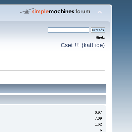
Hírek:
Cset !!! (katt ide)
0.97
7.09
1.62
6