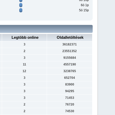
6ó 16p
6ó 1p
5ó 15p
Legtöbb online
Oldalletöltések
3
36182371
2
23551352
3
9155684
11
4557190
12
3238765
3
652704
3
83900
3
94295
3
71453
2
76720
2
74530