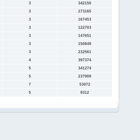
3
342150
3
273165
3
167453
3
122703
3
147651
3
150849
3
232561
4
397374
5
341274
5
237909
7
53072
5
9312