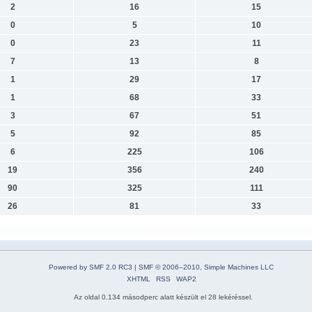
2
16
15
0
5
10
0
23
11
7
13
8
1
29
17
1
68
33
3
67
51
5
92
85
6
225
106
19
356
240
90
325
111
26
81
33
Powered by SMF 2.0 RC3
|
SMF © 2006–2010, Simple Machines LLC
XHTML
RSS
WAP2
Az oldal 0.134 másodperc alatt készült el 28 lekéréssel.