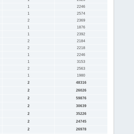
1
2246
1
2574
2
2369
1
1876
1
2392
2
2184
2
2218
1
2246
1
3153
2
2563
1
1980
2
48316
2
26026
2
59876
2
30639
2
35226
2
24745
2
26978