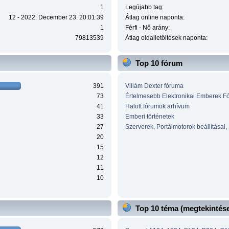
1
Legújabb tag:
12 - 2022. December 23. 20:01:39
Átlag online naponta:
1
Férfi - Nő arány:
79813539
Átlag oldalletöltések naponta:
Top 10 fórum
391
Villám Dexter fóruma
73
Értelmesebb Elektronikai Emberek F
41
Halott fórumok arhívum
33
Emberi történetek
27
Szerverek, Portálmotorok beállításai,
20
15
12
11
10
Top 10 téma (megtekintése