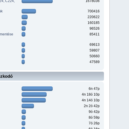
24, C224,
1678036
ük
700416
220622
160185
96526
ementése
85411
69613
59807
50660
47589
ózkodó
6n 47p
4n 18ó 10p
4n 14ó 10p
2n 2ó 42p
9ó 42p
8ó 59p
7ó 26p