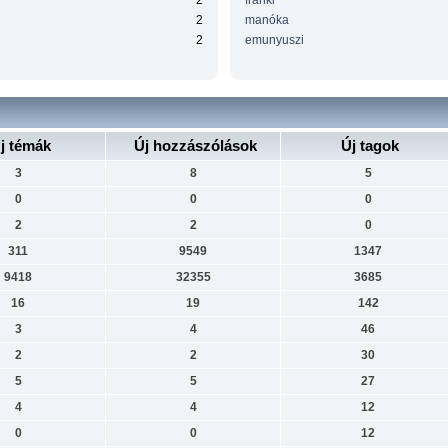
2
franki
2
manóka
2
emunyuszi
j témák
Új hozzászólások
Új tagok
3
8
5
0
0
0
2
2
0
311
9549
1347
9418
32355
3685
16
19
142
3
4
46
2
2
30
5
5
27
4
4
12
0
0
12