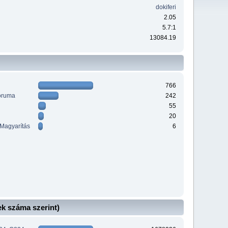
dokiferi
2.05
5.7:1
13084.19
766
óruma
242
55
20
 Magyarítás
6
k száma szerint)