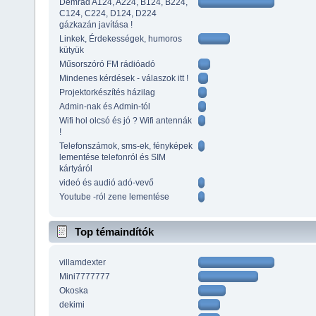
Demrad A124, A224, B124, B224,
C124, C224, D124, D224
gázkazán javítása !
Linkek, Érdekességek, humoros
kütyük
Műsorszóró FM rádióadó
Mindenes kérdések - válaszok itt !
Projektorkészítés házilag
Admin-nak és Admin-tól
Wifi hol olcsó és jó ? Wifi antennák
!
Telefonszámok, sms-ek, fényképek
lementése telefonról és SIM
kártyáról
videó és audió adó-vevő
Youtube -ról zene lementése
Top témaindítók
villamdexter
Mini7777777
Okoska
dekimi