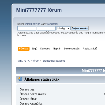
Mini7777777 fórum
Kérlek
jelentkezz be
vagy
regisztrálj
.
Jelentkezz be a felhasználóneveddel, jelszavaddal és add meg a munkamen
hosszát
Főoldal
Súgó
Keresés
Naptár
Bejelentkezés
Regisztráció
Mini7777777 fórum
»
Statisztikai központ
Mini7777777 fó
Általános statisztikák
Összes tag:
Összes hozzászólás:
Összes téma:
Összes kategória: