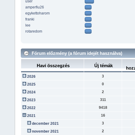
user
amperfiu26
egykettoharom
franki
lee
rotaredom
Fórum előzmény (a fórum idejét használva)
Havi összegzés
Új témák
hoz
3
2026
0
2025
2
2024
311
2023
9418
2022
16
2021
3
december 2021
2
november 2021