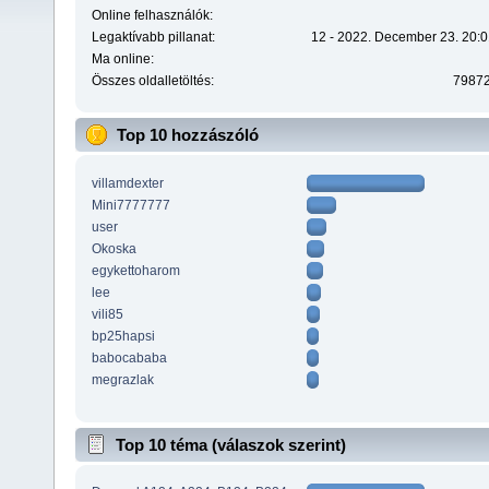
Online felhasználók:
Legaktívabb pillanat:
12 - 2022. December 23. 20:0
Ma online:
Összes oldalletöltés:
7987
Top 10 hozzászóló
villamdexter
Mini7777777
user
Okoska
egykettoharom
lee
vili85
bp25hapsi
babocababa
megrazlak
Top 10 téma (válaszok szerint)