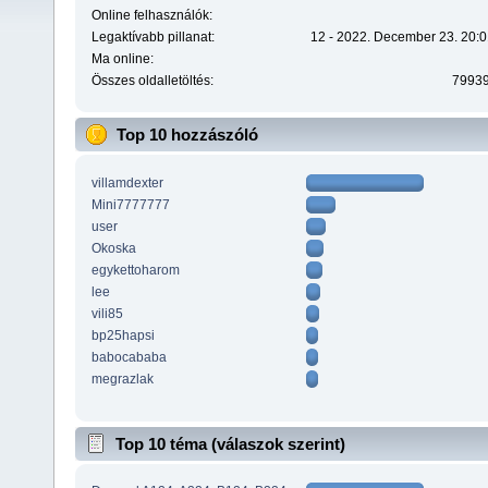
Online felhasználók:
Legaktívabb pillanat:
12 - 2022. December 23. 20:0
Ma online:
Összes oldalletöltés:
7993
Top 10 hozzászóló
villamdexter
Mini7777777
user
Okoska
egykettoharom
lee
vili85
bp25hapsi
babocababa
megrazlak
Top 10 téma (válaszok szerint)