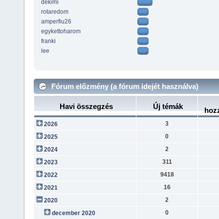
dekimi
rotaredom
amperfiu26
egykettoharom
franki
lee
Fórum előzmény (a fórum idejét használva)
Havi összegzés
Új témák
hoz
3
2026
0
2025
2
2024
311
2023
9418
2022
16
2021
2
2020
0
december 2020