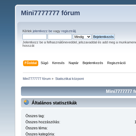
Mini7777777 fórum
Kérlek
jelentkezz be
vagy
regisztrálj
.
Jelentkezz be a felhasználóneveddel, jelszavaddal és add meg a munkamen
hosszát
Főoldal
Súgó
Keresés
Naptár
Bejelentkezés
Regisztráció
Mini7777777 fórum
»
Statisztikai központ
Mini7777777 fó
Általános statisztikák
Összes tag:
Összes hozzászólás:
Összes téma:
Összes kategória: