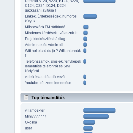
Demrad A124, A224, B124, B224,
C124, C224, D124, D224
gázkazán javítása !
Linkek, Érdekességek, humoros
kütyük
Műsorszóró FM rádióadó
Mindenes kérdések - válaszok itt !
Projektorkészítés házilag
Admin-nak és Admin-tól
Wifi hol olcsó és jó ? Wifi antennák
!
Telefonszámok, sms-ek, fényképek
lementése telefonról és SIM
kártyáról
videó és audió adó-vevő
Youtube -ról zene lementése
Top témaindítók
villamdexter
Mini7777777
Okoska
user