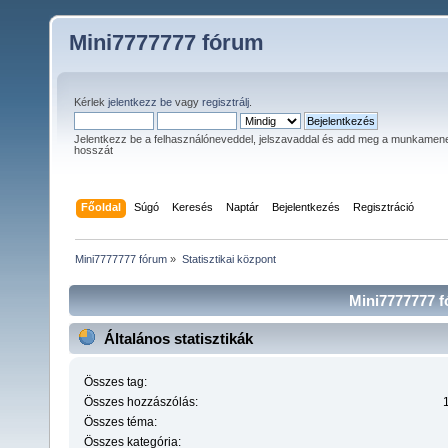
Mini7777777 fórum
Kérlek
jelentkezz be
vagy
regisztrálj
.
Jelentkezz be a felhasználóneveddel, jelszavaddal és add meg a munkamen
hosszát
Főoldal
Súgó
Keresés
Naptár
Bejelentkezés
Regisztráció
Mini7777777 fórum
»
Statisztikai központ
Mini7777777 fó
Általános statisztikák
Összes tag:
Összes hozzászólás:
Összes téma:
Összes kategória: