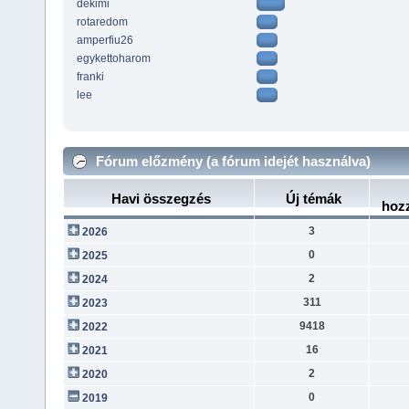
dekimi
rotaredom
amperfiu26
egykettoharom
franki
lee
Fórum előzmény (a fórum idejét használva)
Havi összegzés
Új témák
hoz
3
2026
0
2025
2
2024
311
2023
9418
2022
16
2021
2
2020
0
2019