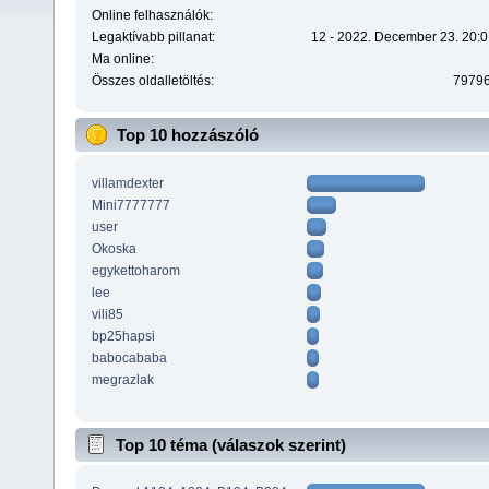
Online felhasználók:
Legaktívabb pillanat:
12 - 2022. December 23. 20:0
Ma online:
Összes oldalletöltés:
7979
Top 10 hozzászóló
villamdexter
Mini7777777
user
Okoska
egykettoharom
lee
vili85
bp25hapsi
babocababa
megrazlak
Top 10 téma (válaszok szerint)