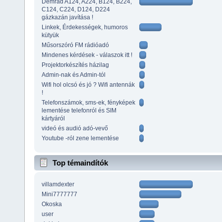
Demrad A124, A224, B124, B224,
C124, C224, D124, D224
gázkazán javítása !
Linkek, Érdekességek, humoros
kütyük
Műsorszóró FM rádióadó
Mindenes kérdések - válaszok itt !
Projektorkészítés házilag
Admin-nak és Admin-tól
Wifi hol olcsó és jó ? Wifi antennák
!
Telefonszámok, sms-ek, fényképek
lementése telefonról és SIM
kártyáról
videó és audió adó-vevő
Youtube -ról zene lementése
Top témaindítók
villamdexter
Mini7777777
Okoska
user