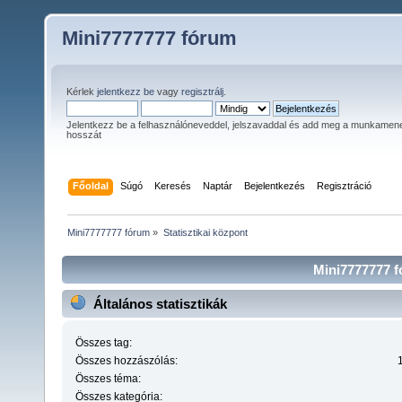
Mini7777777 fórum
Kérlek
jelentkezz be
vagy
regisztrálj
.
Jelentkezz be a felhasználóneveddel, jelszavaddal és add meg a munkamen
hosszát
Főoldal
Súgó
Keresés
Naptár
Bejelentkezés
Regisztráció
Mini7777777 fórum
»
Statisztikai központ
Mini7777777 fó
Általános statisztikák
Összes tag:
Összes hozzászólás:
Összes téma:
Összes kategória: