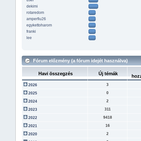
user
dekimi
rotaredom
amperfiu26
egykettoharom
franki
lee
Fórum előzmény (a fórum idejét használva)
Havi összegzés
Új témák
hoz
3
2026
0
2025
2
2024
311
2023
9418
2022
16
2021
2
2020