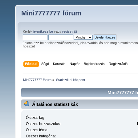
Mini7777777 fórum
Kérlek
jelentkezz be
vagy
regisztrálj
.
Jelentkezz be a felhasználóneveddel, jelszavaddal és add meg a munkamen
hosszát
Főoldal
Súgó
Keresés
Naptár
Bejelentkezés
Regisztráció
Mini7777777 fórum
»
Statisztikai központ
Mini7777777 fó
Általános statisztikák
Összes tag:
Összes hozzászólás:
Összes téma:
Összes kategória: