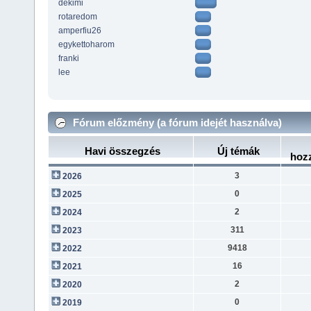
dekimi
rotaredom
amperfiu26
egykettoharom
franki
lee
Fórum előzmény (a fórum idejét használva)
Havi összegzés
Új témák
hoz
3
2026
0
2025
2
2024
311
2023
9418
2022
16
2021
2
2020
0
2019