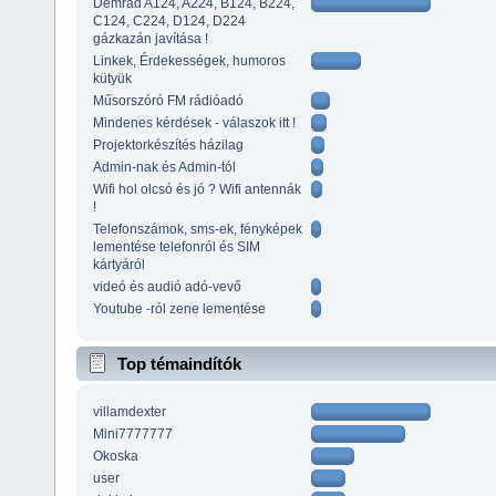
Demrad A124, A224, B124, B224,
C124, C224, D124, D224
gázkazán javítása !
Linkek, Érdekességek, humoros
kütyük
Műsorszóró FM rádióadó
Mindenes kérdések - válaszok itt !
Projektorkészítés házilag
Admin-nak és Admin-tól
Wifi hol olcsó és jó ? Wifi antennák
!
Telefonszámok, sms-ek, fényképek
lementése telefonról és SIM
kártyáról
videó és audió adó-vevő
Youtube -ról zene lementése
Top témaindítók
villamdexter
Mini7777777
Okoska
user