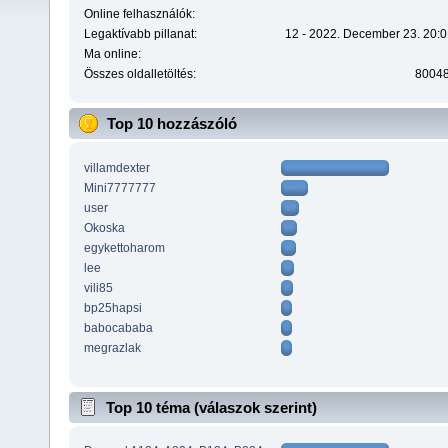
Online felhasználók:
Legaktívabb pillanat:
12 - 2022. December 23. 20:0
Ma online:
Összes oldalletöltés:
8004
Top 10 hozzászóló
villamdexter
Mini7777777
user
Okoska
egykettoharom
lee
vili85
bp25hapsi
babocababa
megrazlak
Top 10 téma (válaszok szerint)