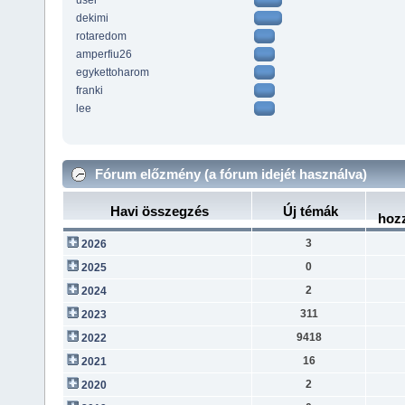
user
dekimi
rotaredom
amperfiu26
egykettoharom
franki
lee
Fórum előzmény (a fórum idejét használva)
Havi összegzés
Új témák
hoz
3
2026
0
2025
2
2024
311
2023
9418
2022
16
2021
2
2020