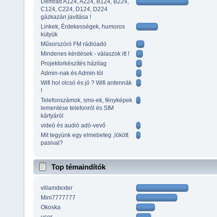
Demrad A124, A224, B124, B224,
C124, C224, D124, D224
gázkazán javítása !
Linkek, Érdekességek, humoros
kütyük
Műsorszóró FM rádióadó
Mindenes kérdések - válaszok itt !
Projektorkészítés házilag
Admin-nak és Admin-tól
Wifi hol olcsó és jó ? Wifi antennák
!
Telefonszámok, sms-ek, fényképek
lementése telefonról és SIM
kártyáról
videó és audió adó-vevő
Mit tegyünk egy elmebeteg ,lökött
pasival?
Top témaindítók
villamdexter
Mini7777777
Okoska