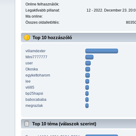
Online felhasználók:
Legaktívabb pillanat:
12 - 2022. December 23. 20:0
Ma online:
Összes oldalletöltés:
8035
Top 10 hozzászóló
villamdexter
Mini7777777
user
Okoska
egykettoharom
lee
vili85
bp25hapsi
babocababa
megrazlak
Top 10 téma (válaszok szerint)