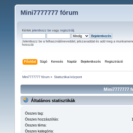
Mini7777777 fórum
Kérlek
jelentkezz be
vagy
regisztrálj
.
Jelentkezz be a felhasználóneveddel, jelszavaddal és add meg a munkamen
hosszát
Főoldal
Súgó
Keresés
Naptár
Bejelentkezés
Regisztráció
Mini7777777 fórum
»
Statisztikai központ
Mini7777777 fó
Általános statisztikák
Összes tag:
Összes hozzászólás:
Összes téma:
Összes kategória: