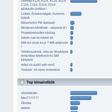
Demrad A124, A224, B124, B224,
C124, C224, D124, D224
gázkazán javítása !
Linkek, Érdekességek, humoros
kütyük
Műsorszóró FM rádióadó
Mindenes kérdések - válaszok itt !
Projektorkészítés házilag
Admin-nak és Admin-tól
Wifi hol olcsó és jó ? Wifi antennák
!
Telefonszámok, sms-ek, fényképek
lementése telefonról és SIM
kártyáról
videó és audió adó-vevő
Youtube -ról zene lementése
Top témaindítók
villamdexter
Mini7777777
Okoska
dekimi