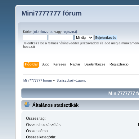
Mini7777777 fórum
Kérlek
jelentkezz be
vagy
regisztrálj
.
Jelentkezz be a felhasználóneveddel, jelszavaddal és add meg a munkamen
hosszát
Főoldal
Súgó
Keresés
Naptár
Bejelentkezés
Regisztráció
Mini7777777 fórum
»
Statisztikai központ
Mini7777777 fó
Általános statisztikák
Összes tag:
Összes hozzászólás:
Összes téma:
Összes kategória: