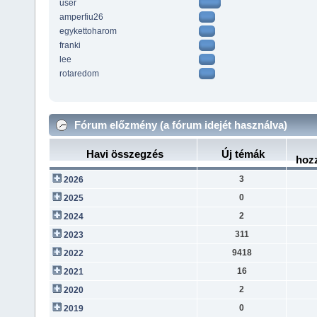
user
amperfiu26
egykettoharom
franki
lee
rotaredom
Fórum előzmény (a fórum idejét használva)
Havi összegzés
Új témák
hoz
3
2026
0
2025
2
2024
311
2023
9418
2022
16
2021
2
2020
0
2019