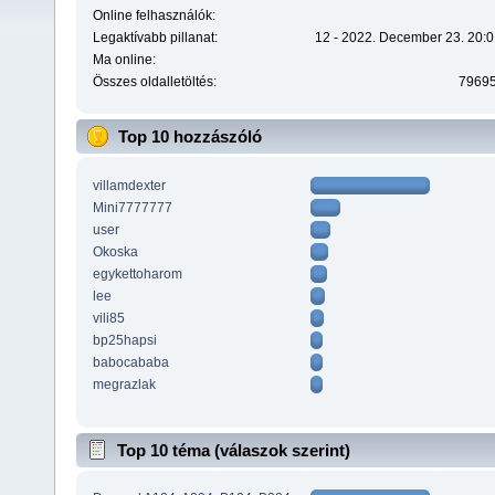
Online felhasználók:
Legaktívabb pillanat:
12 - 2022. December 23. 20:0
Ma online:
Összes oldalletöltés:
7969
Top 10 hozzászóló
villamdexter
Mini7777777
user
Okoska
egykettoharom
lee
vili85
bp25hapsi
babocababa
megrazlak
Top 10 téma (válaszok szerint)