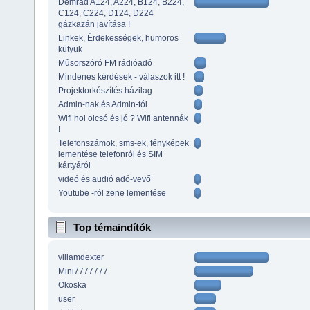
Demrad A124, A224, B124, B224,
C124, C224, D124, D224
gázkazán javítása !
Linkek, Érdekességek, humoros
kütyük
Műsorszóró FM rádióadó
Mindenes kérdések - válaszok itt !
Projektorkészítés házilag
Admin-nak és Admin-tól
Wifi hol olcsó és jó ? Wifi antennák
!
Telefonszámok, sms-ek, fényképek
lementése telefonról és SIM
kártyáról
videó és audió adó-vevő
Youtube -ról zene lementése
Top témaindítók
villamdexter
Mini7777777
Okoska
user