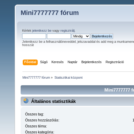
Mini7777777 fórum
Kérlek
jelentkezz be
vagy
regisztrálj
.
Jelentkezz be a felhasználóneveddel, jelszavaddal és add meg a munkamen
hosszát
Főoldal
Súgó
Keresés
Naptár
Bejelentkezés
Regisztráció
Mini7777777 fórum
»
Statisztikai központ
Mini7777777 fó
Általános statisztikák
Összes tag:
Összes hozzászólás:
Összes téma:
Összes kategória: