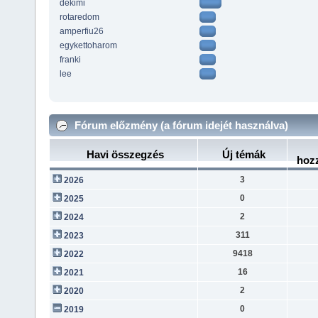
dekimi
rotaredom
amperfiu26
egykettoharom
franki
lee
Fórum előzmény (a fórum idejét használva)
Havi összegzés
Új témák
hoz
3
2026
0
2025
2
2024
311
2023
9418
2022
16
2021
2
2020
0
2019