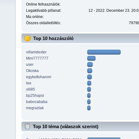
Online felhasználók:
Legaktívabb pillanat:
12 - 2022. December 23. 20:0
Ma online:
Összes oldalletöltés:
7979
Top 10 hozzászóló
villamdexter
Mini7777777
user
Okoska
egykettoharom
lee
vili85
bp25hapsi
babocababa
megrazlak
Top 10 téma (válaszok szerint)