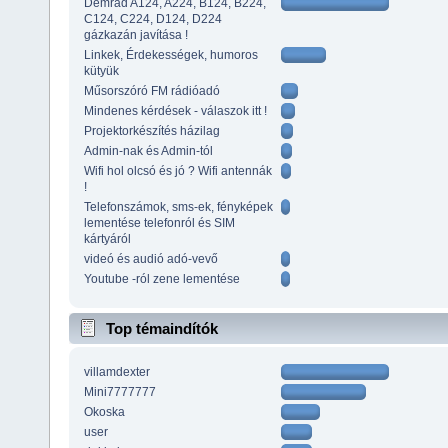
Demrad A124, A224, B124, B224,
C124, C224, D124, D224
gázkazán javítása !
Linkek, Érdekességek, humoros
kütyük
Műsorszóró FM rádióadó
Mindenes kérdések - válaszok itt !
Projektorkészítés házilag
Admin-nak és Admin-tól
Wifi hol olcsó és jó ? Wifi antennák
!
Telefonszámok, sms-ek, fényképek
lementése telefonról és SIM
kártyáról
videó és audió adó-vevő
Youtube -ról zene lementése
Top témaindítók
villamdexter
Mini7777777
Okoska
user