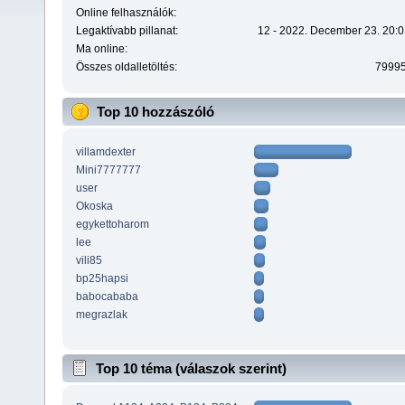
Online felhasználók:
Legaktívabb pillanat:
12 - 2022. December 23. 20:0
Ma online:
Összes oldalletöltés:
7999
Top 10 hozzászóló
villamdexter
Mini7777777
user
Okoska
egykettoharom
lee
vili85
bp25hapsi
babocababa
megrazlak
Top 10 téma (válaszok szerint)