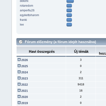
dekimi
rotaredom
amperfiu26
egykettoharom
franki
lee
Fórum előzmény (a fórum idejét használva)
Havi összegzés
Új témák
hoz
3
2026
0
2025
2
2024
311
2023
9418
2022
16
2021
2
2020
0
2019