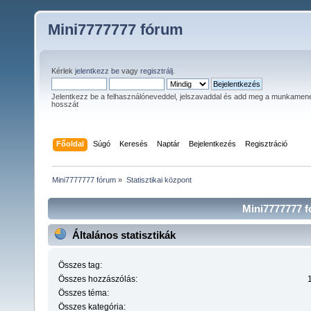
Mini7777777 fórum
Kérlek
jelentkezz be
vagy
regisztrálj
.
Jelentkezz be a felhasználóneveddel, jelszavaddal és add meg a munkamen
hosszát
Főoldal
Súgó
Keresés
Naptár
Bejelentkezés
Regisztráció
Mini7777777 fórum
»
Statisztikai központ
Mini7777777 fó
Általános statisztikák
Összes tag:
Összes hozzászólás:
Összes téma:
Összes kategória: