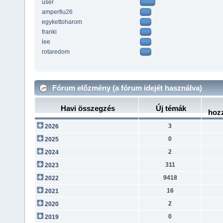
user
amperfiu26
egykettoharom
franki
lee
rotaredom
Fórum előzmény (a fórum idejét használva)
Havi összegzés
Új témák
hoz
3
2026
0
2025
2
2024
311
2023
9418
2022
16
2021
2
2020
0
2019