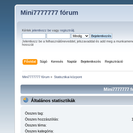
Mini7777777 fórum
Kérlek
jelentkezz be
vagy
regisztrálj
.
Jelentkezz be a felhasználóneveddel, jelszavaddal és add meg a munkamen
hosszát
Főoldal
Súgó
Keresés
Naptár
Bejelentkezés
Regisztráció
Mini7777777 fórum
»
Statisztikai központ
Mini7777777 fó
Általános statisztikák
Összes tag:
Összes hozzászólás:
Összes téma:
Összes kategória: