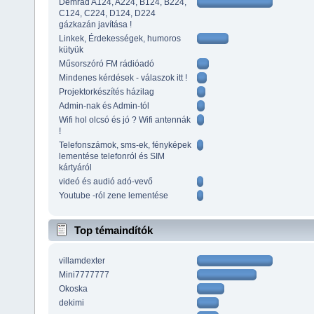
Demrad A124, A224, B124, B224,
C124, C224, D124, D224
gázkazán javítása !
Linkek, Érdekességek, humoros
kütyük
Műsorszóró FM rádióadó
Mindenes kérdések - válaszok itt !
Projektorkészítés házilag
Admin-nak és Admin-tól
Wifi hol olcsó és jó ? Wifi antennák
!
Telefonszámok, sms-ek, fényképek
lementése telefonról és SIM
kártyáról
videó és audió adó-vevő
Youtube -ról zene lementése
Top témaindítók
villamdexter
Mini7777777
Okoska
dekimi