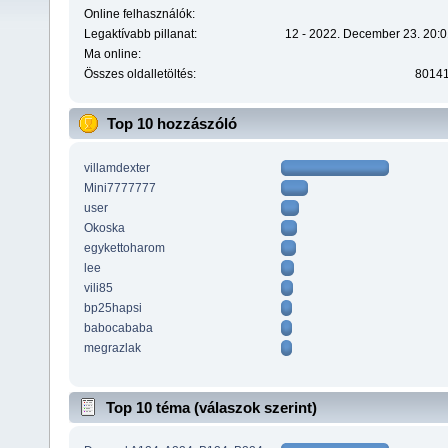
Online felhasználók:
Legaktívabb pillanat:
12 - 2022. December 23. 20:0
Ma online:
Összes oldalletöltés:
8014
Top 10 hozzászóló
villamdexter
Mini7777777
user
Okoska
egykettoharom
lee
vili85
bp25hapsi
babocababa
megrazlak
Top 10 téma (válaszok szerint)