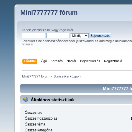
Mini7777777 fórum
Kérlek
jelentkezz be
vagy
regisztrálj
.
Jelentkezz be a felhasználóneveddel, jelszavaddal és add meg a munkamen
hosszát
Főoldal
Súgó
Keresés
Naptár
Bejelentkezés
Regisztráció
Mini7777777 fórum
»
Statisztikai központ
Mini7777777 fó
Általános statisztikák
Összes tag:
Összes hozzászólás:
Összes téma:
Összes kategória: