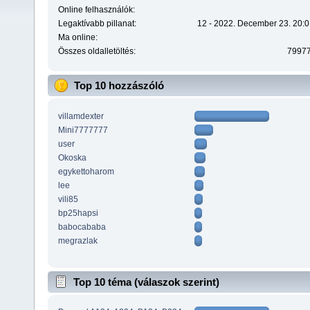
Online felhasználók:
Legaktívabb pillanat:
12 - 2022. December 23. 20:0
Ma online:
Összes oldalletöltés:
7997
Top 10 hozzászóló
villamdexter
Mini7777777
user
Okoska
egykettoharom
lee
vili85
bp25hapsi
babocababa
megrazlak
Top 10 téma (válaszok szerint)