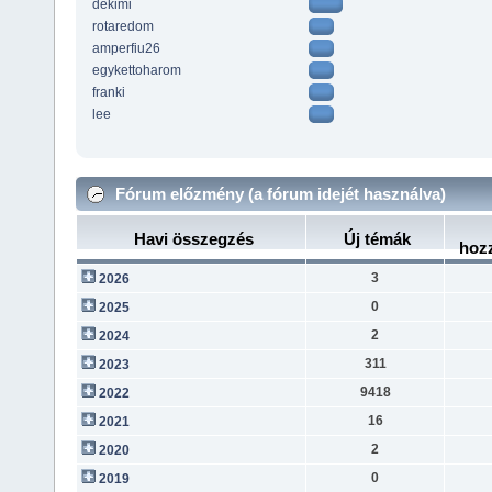
dekimi
rotaredom
amperfiu26
egykettoharom
franki
lee
Fórum előzmény (a fórum idejét használva)
Havi összegzés
Új témák
hoz
3
2026
0
2025
2
2024
311
2023
9418
2022
16
2021
2
2020
0
2019