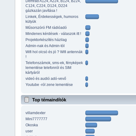
Demrad A124, A224, B124, B224,
C124, C224, D124, D224
gázkazán javítása !
Linkek, Érdekességek, humoros
kütyük
Műsorszóró FM rádióadó
Mindenes kérdések - válaszok itt !
Projektorkészítés házilag
Admin-nak és Admin-tól
Wifi hol olcsó és jó ? Wifi antennák
!
Telefonszámok, sms-ek, fényképek
lementése telefonról és SIM
kártyáról
videó és audió adó-vevő
Youtube -ról zene lementése
Top témaindítók
villamdexter
Mini7777777
Okoska
user