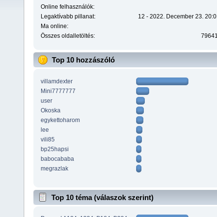
Online felhasználók:
Legaktívabb pillanat:
12 - 2022. December 23. 20:0
Ma online:
Összes oldalletöltés:
7964
Top 10 hozzászóló
villamdexter
Mini7777777
user
Okoska
egykettoharom
lee
vili85
bp25hapsi
babocababa
megrazlak
Top 10 téma (válaszok szerint)