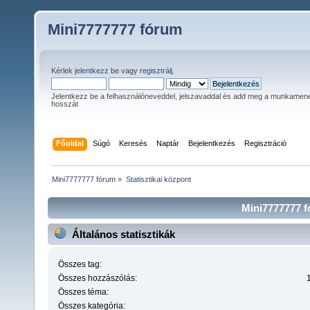
Mini7777777 fórum
Kérlek
jelentkezz be
vagy
regisztrálj
.
Jelentkezz be a felhasználóneveddel, jelszavaddal és add meg a munkamen
hosszát
Főoldal
Súgó
Keresés
Naptár
Bejelentkezés
Regisztráció
Mini7777777 fórum
»
Statisztikai központ
Mini7777777 fó
Általános statisztikák
Összes tag:
Összes hozzászólás:
Összes téma:
Összes kategória: