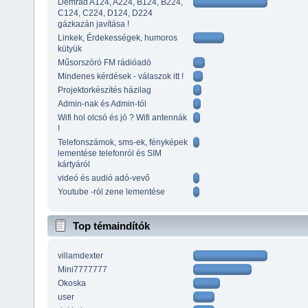
Demrad A124, A224, B124, B224,
C124, C224, D124, D224
gázkazán javítása !
Linkek, Érdekességek, humoros
kütyük
Műsorszóró FM rádióadó
Mindenes kérdések - válaszok itt !
Projektorkészítés házilag
Admin-nak és Admin-tól
Wifi hol olcsó és jó ? Wifi antennák
!
Telefonszámok, sms-ek, fényképek
lementése telefonról és SIM
kártyáról
videó és audió adó-vevő
Youtube -ról zene lementése
Top témaindítók
villamdexter
Mini7777777
Okoska
user