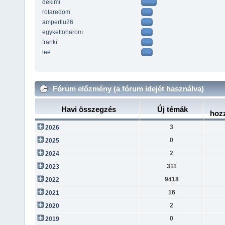
dekimi
rotaredom
amperfiu26
egykettoharom
franki
lee
Fórum előzmény (a fórum idejét használva)
Havi összegzés
Új témák
hoz
3
2026
0
2025
2
2024
311
2023
9418
2022
16
2021
2
2020
0
2019