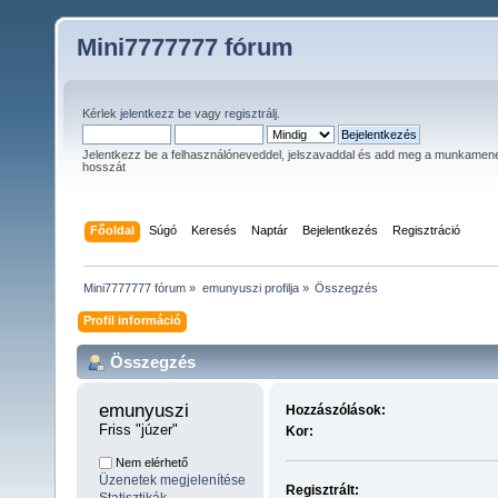
Mini7777777 fórum
Kérlek
jelentkezz be
vagy
regisztrálj
.
Jelentkezz be a felhasználóneveddel, jelszavaddal és add meg a munkamen
hosszát
Főoldal
Súgó
Keresés
Naptár
Bejelentkezés
Regisztráció
Mini7777777 fórum
»
emunyuszi profilja
»
Összegzés
Profil információ
Összegzés
emunyuszi 
Hozzászólások:
Friss "júzer"
Kor:
Nem elérhető
Üzenetek megjelenítése
Regisztrált: