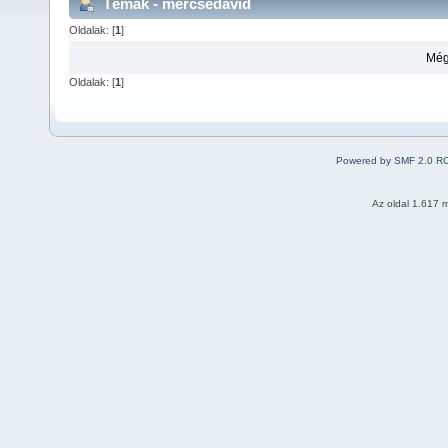
Témák - mercsedavid
Oldalak: [
1
]
Még
Oldalak: [
1
]
Powered by SMF 2.0 R
Az oldal 1.617 m