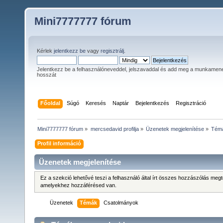
Mini7777777 fórum
Kérlek
jelentkezz be
vagy
regisztrálj
.
Jelentkezz be a felhasználóneveddel, jelszavaddal és add meg a munkamen
hosszát
Főoldal
Súgó
Keresés
Naptár
Bejelentkezés
Regisztráció
Mini7777777 fórum
»
mercsedavid profilja
»
Üzenetek megjelenítése
»
Tém
Profil információ
Üzenetek megjelenítése
Ez a szekció lehetővé teszi a felhasználó által írt összes hozzászólás meg
amelyekhez hozzáférésed van.
Üzenetek
Témák
Csatolmányok