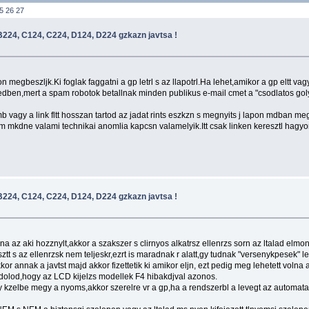
5
26
27
224, C124, C224, D124, D224 gzkazn javtsa !
egbeszljk.Ki foglak faggatni a gp letrl s az llapotrl.Ha lehet,amikor a gp eltt vagy
kedben,mert a spam robotok betallnak minden publikus e-mail cmet a "csodlatos golys
mb vagy a link fltt hosszan tartod az jadat rints eszkzn s megnyits j lapon mdban m
m mkdne valami technikai anomlia kapcsn valamelyik.Itt csak linken keresztl hagyo
224, C124, C224, D124, D224 gzkazn javtsa !
volna az aki hozznylt,akkor a szakszer s clirnyos alkatrsz ellenrzs sorn az ltalad el
t s az ellenrzsk nem teljeskr,ezrt is maradnak r alatt,gy tudnak "versenykpesek" le
kkor annak a javtst majd akkor fizettetik ki amikor eljn, ezt pedig meg lehetett volna
ndolod,hogy az LCD kijelzs modellek F4 hibakdjval azonos.
 kzelbe megy a nyoms,akkor szerelre vr a gp,ha a rendszerbl a levegt az automata lg