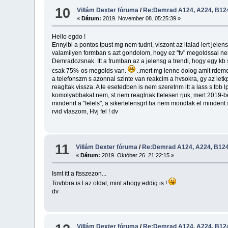
10
Villám Dexter fóruma
/
Re:Demrad A124, A224, B124,
«
Dátum:
2019. November 08. 05:25:39 »
Hello egdo !
Ennyibl a pontos tpust mg nem tudni, viszont az ltalad lert jele
valamilyen formban s azt gondolom, hogy ez "tv" megoldssal nem f
Demradozsnak. Itt a frumban az a jelensg a trendi, hogy egy kb 
csak 75%-os megolds van.
..mert mg lenne dolog amit rdemes 
a telefonszm s azonnal szinte van reakcim a hvsokra, gy az letk
reagltak vissza. A te esetedben is nem szeretnm itt a lass s tbb 
komolyabbakat nem, st nem reaglnak ttelesen rjuk, mert 2019-ben
mindenrt a "felels", a sikertelensgrt ha nem mondtak el mindent s
rvid vlaszom, Hvj fel ! dv
11
Villám Dexter fóruma
/
Re:Demrad A124, A224, B124,
«
Dátum:
2019. Október 26. 21:22:15 »
Ismt itt a ftsszezon...
Tovbbra is l az oldal, mint ahogy eddig is !
dv
Villám Dexter fóruma
/
Re:Demrad A124, A224, B124,