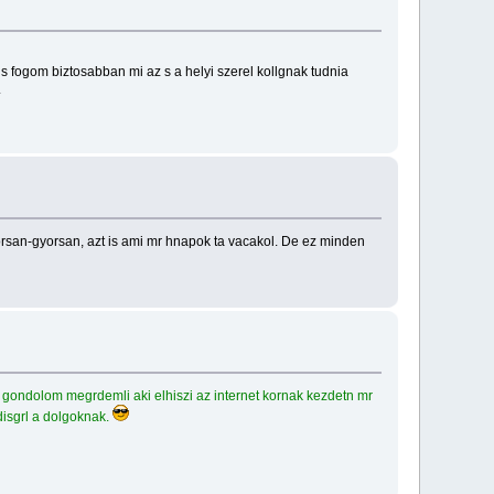
i is fogom biztosabban mi az s a helyi szerel kollgnak tudnia
.
yorsan-gyorsan, azt is ami mr hnapok ta vacakol. De ez minden
gondolom megrdemli aki elhiszi az internet kornak kezdetn mr
disgrl a dolgoknak.