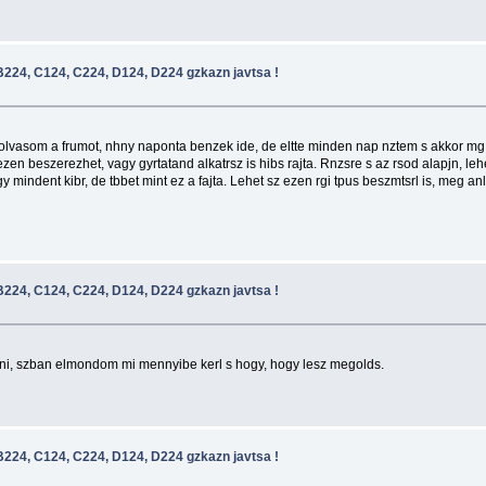
224, C124, C224, D124, D224 gzkazn javtsa !
olvasom a frumot, nhny naponta benzek ide, de eltte minden nap nztem s akkor mg 
zen beszerezhet, vagy gyrtatand alkatrsz is hibs rajta. Rnzsre s az rsod alapjn, lehe
indent kibr, de tbbet mint ez a fajta. Lehet sz ezen rgi tpus beszmtsrl is, meg anlk
224, C124, C224, D124, D224 gzkazn javtsa !
rni, szban elmondom mi mennyibe kerl s hogy, hogy lesz megolds.
224, C124, C224, D124, D224 gzkazn javtsa !