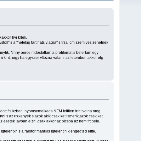
,akkor hvj krlek.
toll" s a "hetekig tart hats viagra" s trsai cm szemlyes zenetnek
egnylik. Nhny perce mdostottam a profilomat s belertam egy
m kint,hogy ha egyszer vltozna valami az letemben,akkor elg
mondott fts kzbeni nyomsemelkeds NEM felttlen trtnt volna meg!
nni s az rrzkenyek s azok akik csak ket ismerik,azok csak ket
 az esetek javban elzni,csak akkor az olcsba az nem frt bele.
telentkn s a raditor manulis lgtelentin kiengedted eltte.