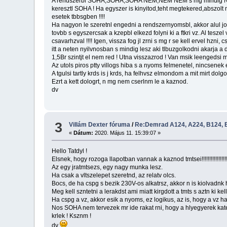
A rendszerbl SOHA,SOHA,SOHA NEM,NEM NEM s mg mindig NEM s NE
keresztl SOHA ! Ha egyszer is kinyitod,teht megtekered,abszolt 
esetek tbbsgben !!!!
Ha nagyon le szeretnl engedni a rendszernyomsbl, akkor alul job
tovbb s egyszercsak a kzepbl elkezd folyni ki a ftkri vz. Al tesz
csavarhzval !!!! Igen, vissza fog jl zrni s mg r se kell ervel hzn
itt a neten nyilvnosban s mindig lesz aki tlbuzgolkodni akarja a
1,5Br szintjt el nem red ! Utna visszazrod ! Van msik leengedsi
Az utols piros ptty villogs hiba s a nyoms felmenetel, nincsenek
A tgulsi tartly krds is j krds, ha felhvsz elmondom a mit mirt dolgo
Ezrt a kett dologrt, n mg nem cserlnm le a kaznod.
dv
3
Villám Dexter fóruma
/
Re:Demrad A124, A224, B124, B
«
Dátum:
2020. Május 11. 15:39:07 »
Hello Tatdyl !
Elsnek, hogy rozoga llapotban vannak a kaznod tmtsei!!!!!!!!!!!!!!!!!!!!!!!
Az egy jratmtsezs, egy nagy munka lesz.
Ha csak a vltszelepet szeretnd, az relatv olcs.
Bocs, de ha cspg s bezik 230V-os alkatrsz, akkor n is kiolvadnk h
Meg kell szntetni a lerakdst ami miatt kirgdott a tmts s aztn ki k
Ha cspg a vz, akkor esik a nyoms, ez logikus, az is, hogy a vz hat
Nos SOHA nem tervezek mr ide rakat rni, hogy a hlyegyerek kateg
krlek ! Ksznm !
dv