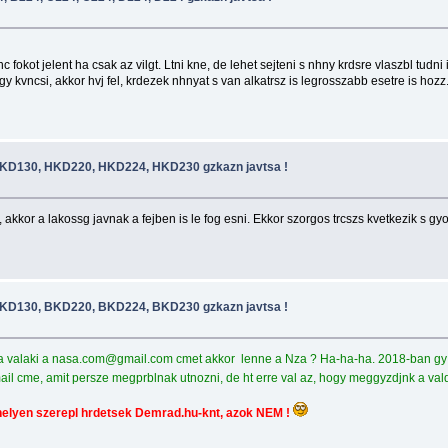
c fokot jelent ha csak az vilgt. Ltni kne, de lehet sejteni s nhny krdsre vlaszbl tudn
y kvncsi, akkor hvj fel, krdezek nhnyat s van alkatrsz is legrosszabb esetre is hozz
D130, HKD220, HKD224, HKD230 gzkazn javtsa !
 akkor a lakossg javnak a fejben is le fog esni. Ekkor szorgos trcszs kvetkezik s g
D130, BKD220, BKD224, BKD230 gzkazn javtsa !
ja valaki a
nasa.com@gmail.com
cmet akkor lenne a Nza ? Ha-ha-ha. 2018-ban gy 
il cme, amit persze megprblnak utnozni, de ht erre val az, hogy meggyzdjnk a val
helyen szerepl hrdetsek Demrad.hu-knt, azok NEM !