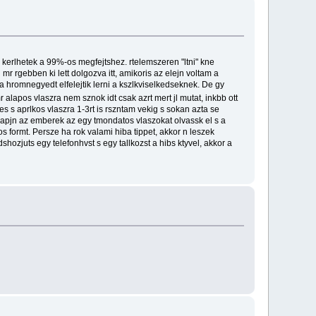
b kerlhetek a 99%-os megfejtshez. rtelemszeren "ltni" kne
r rgebben ki lett dolgozva itt, amikoris az elejn voltam a
a hromnegyedt elfelejtik lerni a kszlkviselkedseknek. De gy
 alapos vlaszra nem sznok idt csak azrt mert jl mutat, inkbb ott
s s aprlkos vlaszra 1-3rt is rszntam vekig s sokan azta se
k alapjn az emberek az egy tmondatos vlaszokat olvassk el s a
 formt. Persze ha rok valami hiba tippet, akkor n leszek
shozjuts egy telefonhvst s egy tallkozst a hibs ktyvel, akkor a