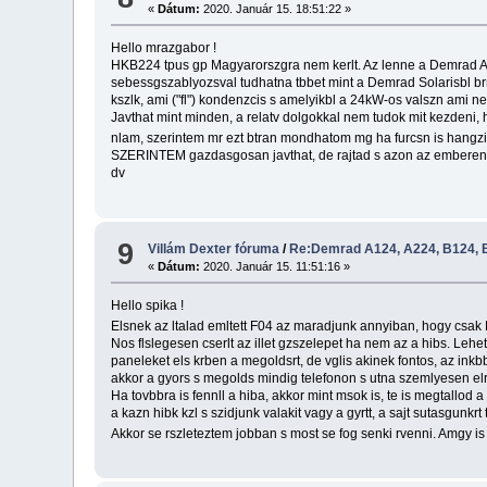
«
Dátum:
2020. Január 15. 18:51:22 »
Hello mrazgabor !
HKB224 tpus gp Magyarorszgra nem kerlt. Az lenne a Demrad Aden
sebessgszablyozsval tudhatna tbbet mint a Demrad Solarisbl brm
kszlk, ami ("fl") kondenzcis s amelyikbl a 24kW-os valszn ami ne
Javthat mint minden, a relatv dolgokkal nem tudok mit kezdeni, h
nlam, szerintem mr ezt btran mondhatom mg ha furcsn is hangzik 
SZERINTEM gazdasgosan javthat, de rajtad s azon az emberen a
dv
9
Villám Dexter fóruma
/
Re:Demrad A124, A224, B124, B
«
Dátum:
2020. Január 15. 11:51:16 »
Hello spika !
Elsnek az ltalad emltett F04 az maradjunk annyiban, hogy csak F
Nos flslegesen cserlt az illet gzszelepet ha nem az a hibs. Lehet
paneleket els krben a megoldsrt, de vglis akinek fontos, az inkbb 
akkor a gyors s megolds mindig telefonon s utna szemlyesen elr
Ha tovbbra is fennll a hiba, akkor mint msok is, te is megtallod
a kazn hibk kzl s szidjunk valakit vagy a gyrtt, a sajt sutasgunkr
Akkor se rszleteztem jobban s most se fog senki rvenni. Amgy is