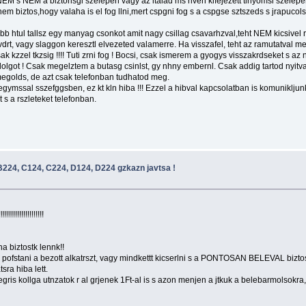
M a biztonsgi szelepen vagy az ltalad ms nven kifejezett tlnyomsi szelepen ke
nem biztos,hogy valaha is el fog llni,mert cspgni fog s a cspgse sztszeds s jrapuco
b htul tallsz egy manyag csonkot amit nagy csillag csavarhzval,teht NEM kicsivel r
el vdrt, vagy slaggon keresztl elvezeted valamerre. Ha visszafel, teht az ramutatval 
i, csak kzzel tkzsig !!!! Tuti zrni fog ! Bocsi, csak ismerem a gyogys visszakrdseket s
 dolgot ! Csak megelztem a butasg csinlst, gy nhny embernl. Csak addig tartod nyitva 
 megolds, de azt csak telefonban tudhatod meg.
 egymssal sszefggsben, ez kt kln hiba !!! Ezzel a hibval kapcsolatban is komunikljunk
t s a rszleteket telefonban.
224, C124, C224, D124, D224 gzkazn javtsa !
!!!!!!!!!!!!!!!
a biztostk lennk!!
ell pofstani a bezott alkatrszt, vagy mindkettt kicserlni s a PONTOSAN BELEVAL biztost
sra hiba lett.
ris kollga utnzatok r al grjenek 1Ft-al is s azon menjen a jtkuk a belebarmolsokra,