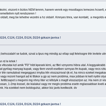
kolni, viszont n biztos NEM tennm, hanem vennk egy msodlagos lemezes hcserlt, egy 
zemeltetnm nylt rendszeren !
 oldalt, meg be lehetne vezetni a hz oldalrl. Kmnyes tmra, van kontakt, a megolds e
224, C124, C224, D124, D224 gzkazn javtsa !
ehozatalrl se tudok, szval a tpus mg mindig az ellap sajt felelssgre trtn levtele utn
 rd le krlek !
vltozatai kzl amik "F0" hibt kpesek kirni, az ftkri vznyoms hibra utal. A leggyakrabb 
allhat gyrilag manyag kupak, vagy tlem vsrolt esetben szrnyas fm kupak, vagy recs rzk
kor trtn ramutatval megeggyez irnyba trtn visszazrsval rjk el, ha nincs ezeket megak
l vagy rezonl hangot ad ki tltskor a gp az nem problma, max jobban ki kell nyitni olyank
feltltcsapot s megvrni mg nhny liter vz kifolyik s magtl visszazrjon az. Ha nem zr vissza
lassan, 1-2mp ksssel, de kialakul vagy mr meglv problma esetn mglassabban kveti a 
ltnk. Ha ezekkel nem boldogulsz, akkor biz javts kvetkezik. dv
224, C124, C224, D124, D224 gzkazn javtsa !