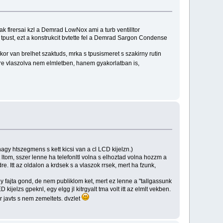
 flrersai kzl a Demrad LowNox ami a turb ventilltor
tpust, ezt a konstrukcit bvtette fel a Demrad Sargon Condense
kor van brelhet szaktuds, mrka s tpusismeret s szakirny rutin
re vlaszolva nem elmletben, hanem gyakorlatban is,
agy htszegmens s kett kicsi van a cl LCD kijelzn.)
t ltom, sszer lenne ha telefonltl volna s elhoztad volna hozzm a
re. Itt az oldalon a krdsek s a vlaszok rrsek, mert ha fzunk,
y fajta gond, de nem publiklom ket, mert ez lenne a "tallgassunk
kijelzs gpeknl, egy elgg jl kitrgyalt tma volt itt az elmlt vekben.
r javts s nem zemeltets. dvzlet