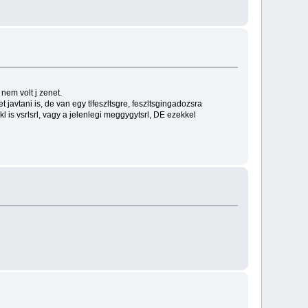
nem volt j zenet.
t javtani is, de van egy tlfeszltsgre, feszltsgingadozsra
l is vsrlsrl, vagy a jelenlegi meggygytsrl, DE ezekkel