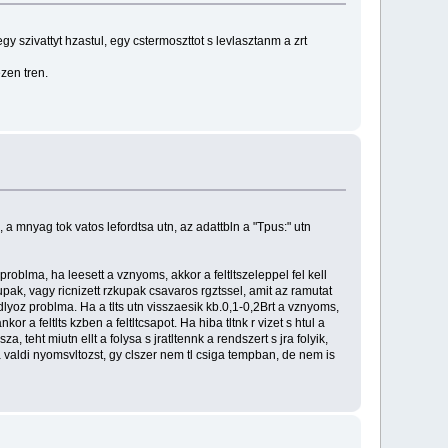
szivattyt hzastul, egy cstermoszttot s levlasztanm a zrt
zen tren.
, a mnyag tok vatos lefordtsa utn, az adattbln a "Tpus:" utn
problma, ha leesett a vznyoms, akkor a feltltszeleppel fel kell
upak, vagy ricnizett rzkupak csavaros rgztssel, amit az ramutat
adlyoz problma. Ha a tlts utn visszaesik kb.0,1-0,2Brt a vznyoms,
or a feltlts kzben a feltltcsapot. Ha hiba tltnk r vizet s htul a
, teht miutn ellt a folysa s jratltennk a rendszert s jra folyik,
valdi nyomsvltozst, gy clszer nem tl csiga tempban, de nem is