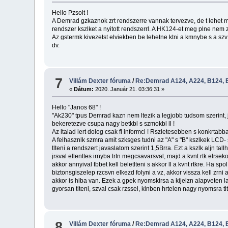
Hello Pzsolt !
A Demrad gzkaznok zrt rendszerre vannak tervezve, de t lehet m
rendszer kszlket a nyitott rendszerrl. A HK124-et meg plne nem 
Az gstermk kivezetst elviekben be lehetne ktni a kmnybe s a szv
dv.
7
Villám Dexter fóruma
/
Re:Demrad A124, A224, B124, B
«
Dátum:
2020. Január 21. 03:36:31 »
Hello "Janos 68" !
"Ak230" tpus Demrad kazn nem ltezik a legjobb tudsom szerint, j b
bekeretezve csupa nagy betkbl s szmokbl ll !
Az ltalad lert dolog csak fl informci ! Rszletesebben s konkrtabban
A felhasznlk szmra amit szksges tudni az "A" s "B" kszlkek LCD- s 
tlteni a rendszert javaslatom szerint 1,5Brra. Ezt a kszlk aljn t
jrsval ellenttes irnyba trtn megcsavarsval, majd a kvnt rtk elrse
akkor annyival tbbet kell beletlteni s akkor ll a kvnt rtkre. Ha spo
biztonsgiszelep rzcsvn elkezd folyni a vz, akkor vissza kell zrni a 
akkor is hiba van. Ezek a gpek nyomskirsa a kijelzn alapveten 
gyorsan tlteni, szval csak rzssel, klnben hrtelen nagy nyomsra t
8
Villám Dexter fóruma
/
Re:Demrad A124, A224, B124, B