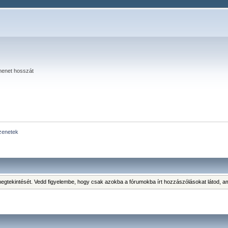
menet hosszát
zenetek
s megtekintését. Vedd figyelembe, hogy csak azokba a fórumokba írt hozzászólásokat látod,