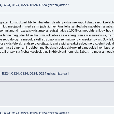
 B224, C124, C224, D124, D224 gzkazn javtsa !
nsg ezen konstrukcinl tbb fle hiba lehet, de nhny krdsemre kapott vlasz esetn kzeleb
og megjavulni, mert ez mr javtst ignyel. A mi lehet a hiba krbejrsa ebben a tmban m
semmit mond hozzszls-krdst rnak a regisztrltak s a 100%-os megoldst vrjk gy, hogy 
lenne megtudni. Mivel ha brmit rok, ritka az aki energit szn a visszareakcira, gy mr
pesebb dolog ha megolds kell s gy csak n is semmitmond vlaszokat rok mr. Sok lelke
lpcss krds-felelek rendszert vgigjtszani, amire pici a reakci eslye, mert az elmlt ve
 nincs trelmk, ami rgebben mg tbbeknek volt s akiknek rrt a megolds ilyen lass rsos
 a flrertsek s a flrebarkcsolsokrt, gy inkbb olyant nem rok. Szban, ha megr a megold
 B224, C124, C224, D124, D224 gzkazn javtsa !
 B224, C124, C224, D124, D224 gzkazn javtsa !