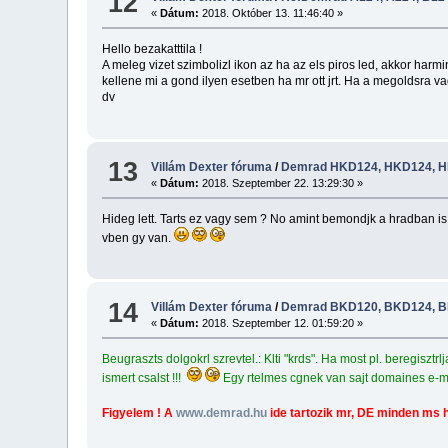
12
«
Dátum:
2018. Október 13. 11:46:40 »
Hello bezakatttila !
A meleg vizet szimbolizl ikon az ha az els piros led, akkor harmin
kellene mi a gond ilyen esetben ha mr ott jrt. Ha a megoldsra vag
dv
13
Villám Dexter fóruma
/
Demrad HKD124, HKD124, HK
«
Dátum:
2018. Szeptember 22. 13:29:30 »
Hideg lett. Tarts ez vagy sem ? No amint bemondjk a hradban is,
vben gy van.
14
Villám Dexter fóruma
/
Demrad BKD120, BKD124, BK
«
Dátum:
2018. Szeptember 12. 01:59:20 »
Beugraszts dolgokrl szrevtel.: Klti "krds". Ha most pl. beregisztrl
ismert csalst !!!
Egy rtelmes cgnek van sajt domaines e-ma
Figyelem ! A
www.demrad.hu
ide tartozik mr, DE minden ms 