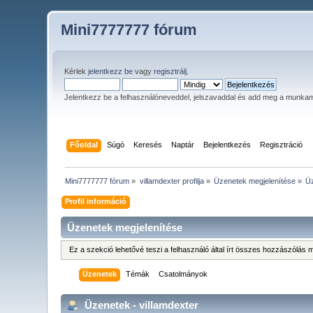
Mini7777777 fórum
Kérlek
jelentkezz be
vagy
regisztrálj
.
Jelentkezz be a felhasználóneveddel, jelszavaddal és add meg a munka
Főoldal
Súgó
Keresés
Naptár
Bejelentkezés
Regisztráció
Mini7777777 fórum
»
villamdexter profilja
»
Üzenetek megjelenítése
»
Ü
Profil információ
Üzenetek megjelenítése
Ez a szekció lehetővé teszi a felhasználó által írt összes hozzászólá
Üzenetek
Témák
Csatolmányok
Üzenetek - villamdexter