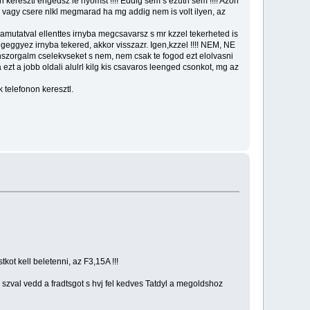
resztl engedsz le nyomst !!!! Eddig sem s ezutn sem !!!! Azon
ls vagy csere nlkl megmarad ha mg addig nem is volt ilyen, az
amutatval ellenttes irnyba megcsavarsz s mr kzzel tekerheted is
megeggyez irnyba tekered, akkor visszazr. Igen,kzzel !!!! NEM, NE
 az nszorgalm cselekvseket s nem, nem csak te fogod ezt elolvasni
ezt a jobb oldali alulrl kilg kis csavaros leenged csonkot, mg az
 telefonon keresztl.
kot kell beletenni, az F3,15A !!!
 szval vedd a fradtsgot s hvj fel kedves Tatdyl a megoldshoz