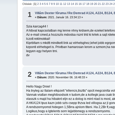
Oldalak: [
1
]
2
3
4
5
6
7
8
9
10
11
12
13
14
15
16
17
18
19
20
21
22
23
24
2
1
Villám Dexter fóruma
/
Re:Demrad A124, A224, B124, B
«
Dátum:
2021. Január 16. 23:34:13 »
Szia karcag44 !
A hibval kapcsolatban mg lenne nhny krdsem,de ezeket telefonon m
Az e-mail cmed,a hozzszls mdostsa rsznl trld ki krlek a sajt rde
lczott reklmokkal!
Kiprbltam s mkdtt mindkett link az elrhetsghez,lehet jobb egrgo
kzponti elrhetsget is. Privtban hamarosan lerom a szmom,ha ne
legyen egy helyen trni.
dv
2
Villám Dexter fóruma
/
Re:Demrad A124, A224, B124, B
«
Dátum:
2020. November 06. 16:48:33 »
Hello Nagy Dniel !
Ha tnyleg az ltalam elkpzelt "ellenrzs,tisztts" opcit megcsinlta 
Vannak vratlan meghibsodsok n tudom,de a kollegk java csak tiszt
vlasszk s majd ha hibaknt eljn ez a dolog is mint nlad is most, a
A HKA124 tpus kazn jobb szls csepp thzva led villogsa az jl go
A rendszernyomst hidegen 1,5Brra ajnlom tlteni. Ha 2,2Br fl,vagy
Logikus,hogy a lgtelents sorn lejjebbmegy a rendszernyoms.