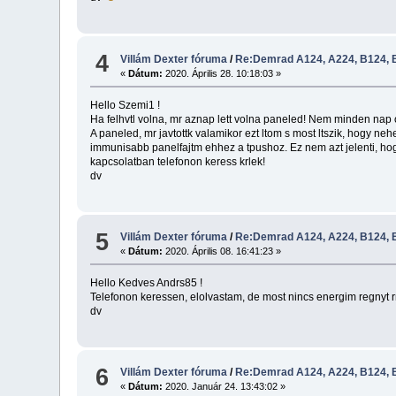
4
Villám Dexter fóruma
/
Re:Demrad A124, A224, B124, B
«
Dátum:
2020. Április 28. 10:18:03 »
Hello Szemi1 !
Ha felhvtl volna, mr aznap lett volna paneled! Nem minden nap 
A paneled, mr javtottk valamikor ezt ltom s most ltszik, hogy nehe
immunisabb panelfajtm ehhez a tpushoz. Ez nem azt jelenti, hogy m
kapcsolatban telefonon keress krlek!
dv
5
Villám Dexter fóruma
/
Re:Demrad A124, A224, B124, B
«
Dátum:
2020. Április 08. 16:41:23 »
Hello Kedves Andrs85 !
Telefonon keressen, elolvastam, de most nincs energim regnyt 
dv
6
Villám Dexter fóruma
/
Re:Demrad A124, A224, B124, B
«
Dátum:
2020. Január 24. 13:43:02 »