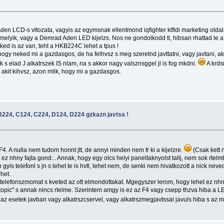
 LCD-s vltozata, vagyis az egymsnak ellentmond iqfighter klfldi marketing oldalak
elyik, vagy a Demrad Aden LED kijelzs. Nos ne gondolkodd tl, hibsan rhattad le a 
ked is az van, teht a HKB224C lehet a tpus !
ogy neked mi a gazdasgos, de ha felhvsz s meg szeretnd javttatni, vagy javtani, ak
s elad J alkatrszek IS nlam, na s akkor nagy valsznsggel jl is fog mkdni.
A krds
kit kihvsz, azon mlik, hogy mi a gazdasgos.
224, C124, C224, D124, D224 gzkazn javtsa !
4. A nulla nem tudom honnt jtt, de annyi minden nem fr ki a kijelzre.
(Csak kett n
 ez nhny fajta gond... Annak, hogy egy olcs helyi paneltaknyolst tallj, nem sok rtelm
gyis telefonl s jn s lehet te is hvtl, lehet nem, de senki nem hivatkozott a nick neved
het.
 a telefonszmomat s kveted az ott elmondottakat. Mgegyszer lerom, hogy lehet ez nhn
t topic" s annak nincs rtelme. Szerintem amgy is ez az F4 vagy csepp thzva hiba a LED 
 az esetek javban vagy alkatrszcservel, vagy alkatrszmegjavtssal javuls hiba s az m