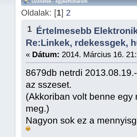
Üzenetek - egykettoharom
Oldalak: [
1
]
2
1
Értelmesebb Elektron
Re:Linkek, rdekessgek, 
«
Dátum:
2014. Március 16. 21:
8679db netrdi 2013.08.19.
az sszeset.
(Akkoriban volt benne egy 
meg.)
Nagyon sok ez a mennyisg 