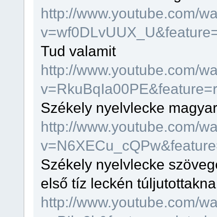
http://www.youtube.com/w
v=wf0DLvUUX_U&feature=
Tud valamit
http://www.youtube.com/w
v=RkuBqIa00PE&feature=r
Székely nyelvlecke magyar
http://www.youtube.com/w
v=N6XECu_cQPw&feature=
Székely nyelvlecke szövegér
első tíz leckén túljutottakn
http://www.youtube.com/w