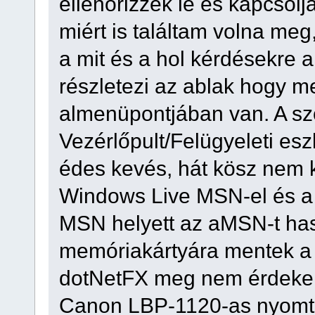
ellenőrizzek le és kapcsolj
miért is találtam volna me
a mit és a hol kérdésekre 
részletezi az ablak hogy m
almenüpontjában van. A sz
Vezérlőpult/Felügyeleti esz
édes kevés, hát kösz nem k
Windows Live MSN-el és a 
MSN helyett az aMSN-t has
memóriakártyára mentek a p
dotNetFX meg nem érdekel
Canon LBP-1120-as nyomtat