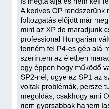
is megtalálja és nem kell fe
A kedves OP rendszerünk m
foltozgatás előjött már meg
mint az XP de maradjunk c
professional Hungarian vál
tenném fel P4-es gép alá m
szerintem az életben marad
egy éppen hogy működő val
SP2-nél, ugye az SP1 az s
voltak problémák, persze t
megoldás, csakhogy ami OP
nem gyorsabbak hanem lass