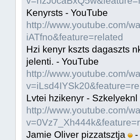
v=nzJ0caBxQ5w&feature=r
Kenyrsts - YouTube
http://www.youtube.com/w
iATfno&feature=related
Hzi kenyr kszts dagaszts nk
jelenti. - YouTube
http://www.youtube.com/w
v=iLsd4IYSk20&feature=re
Lvtei hzikenyr - Szkelyeknl
http://www.youtube.com/w
v=0Vz7_Xh444k&feature=r
Jamie Oliver pizzatsztja
-