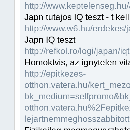
http://www.keptelenseg.hu
Japn tutajos IQ teszt - t kell
http://www.w6.hu/erdekes/j
Japn IQ teszt
http://refkol.ro/logi/japan/i
Homoktvis, az ignytelen vi
http://epitkezes-
otthon.vatera.hu/kert_me
bk_medium=selfpromo&bk_
otthon.vatera.hu%2Fepitk
lejartnemmeghosszabbito
Fizikailag megmagyarzhata