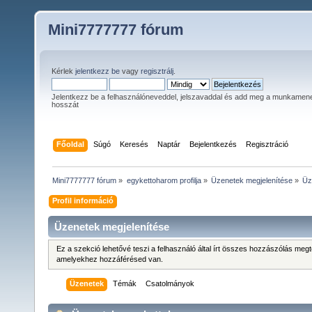
Mini7777777 fórum
Kérlek
jelentkezz be
vagy
regisztrálj
.
Jelentkezz be a felhasználóneveddel, jelszavaddal és add meg a munkamen
hosszát
Főoldal
Súgó
Keresés
Naptár
Bejelentkezés
Regisztráció
Mini7777777 fórum
»
egykettoharom profilja
»
Üzenetek megjelenítése
»
Üz
Profil információ
Üzenetek megjelenítése
Ez a szekció lehetővé teszi a felhasználó által írt összes hozzászólás meg
amelyekhez hozzáférésed van.
Üzenetek
Témák
Csatolmányok