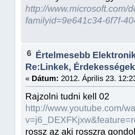
http://www.microsoft.com/
familyid=9e641c34-6f7f-4
6
Értelmesebb Elektron
Re:Linkek, Érdekességek
«
Dátum:
2012. Április 23. 12:2
Rajzolni tudni kell 02
http://www.youtube.com/w
v=j6_DEXFKjxw&feature=r
rossz az aki rosszra gondo