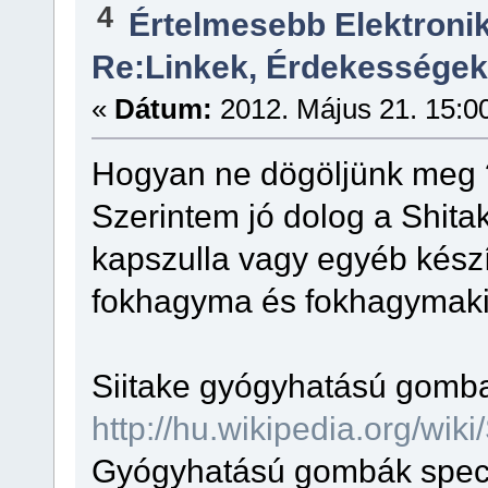
4
Értelmesebb Elektron
Re:Linkek, Érdekességek
«
Dátum:
2012. Május 21. 15:0
Hogyan ne dögöljünk meg 
Szerintem jó dolog a Shita
kapszulla vagy egyéb készí
fokhagyma és fokhagymakiv
Siitake gyógyhatású gomba
http://hu.wikipedia.org/wiki
Gyógyhatású gombák specia