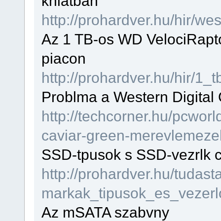
knlatban
http://prohardver.hu/hir/w
Az 1 TB-os WD VelociRapt
piacon
http://prohardver.hu/hir/1_
Problma a Western Digital
http://techcorner.hu/pcworl
caviar-green-merevlemezek
SSD-tpusok s SSD-vezrlk c
http://prohardver.hu/tudast
markak_tipusok_es_vezerlo
Az mSATA szabvny