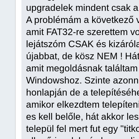
upgradelek mindent csak a
A problémám a következő v
amit FAT32-re szerettem v
lejátszóm CSAK és kizáról
újabbat, de kösz NEM ! Hát
amit megoldásnak találtam
Windowshoz. Szinte azonnal
honlapján de a telepítéséhe
amikor elkezdtem telepíteni
es kell belőle, hát akkor 
települ fel mert fut egy "tit