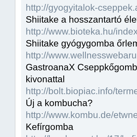
http://gyogyitalok-cseppek
Shiitake a hosszantartó éle
http://www.bioteka.hu/ind
Shiitake gyógygomba őrle
http://www.wellnesswebar
GastroanaX Cseppkőgomb
kivonattal
http://bolt.biopiac.info/te
Új a kombucha?
http://www.kombu.de/etwn
Kefírgomba