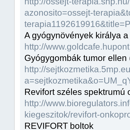
http://ossejt-terapia.shp
azonosito=ossejt-terapia&t
terapia1192619916&titl
A gyógynövények királya 
http://www.goldcafe.hupont
Gyógygombák tumor ellen
http://sejtkozmetika.5mp.
a=sejtkozmetika&o=UM_
Revifort széles spektrumú 
http://www.bioregulators.in
kiegeszitok/revifort-onkopr
REVIFORT boltok