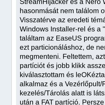
StreamHijacker és a Nero
hasonmását nem találom ot
Visszatérve az eredeti té
Windows Installer-rel és a
találtam az EaseUS progr
ezt particionáláshoz, de n
megmenteni. Feltettem, azt
partíciót és jobb klikk ass
kiválasztottam és leOKézta
alkalmaz és a Vezérlőpult
kezelés/Tárolás alatt is lá
után a FAT partíció. Pers