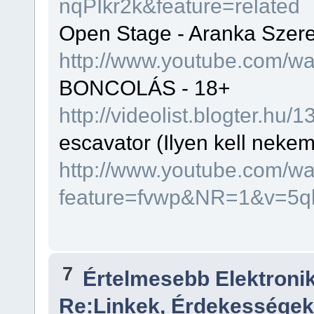
nqPIkr2k&feature=related
Open Stage - Aranka Szer
http://www.youtube.com/
BONCOLÁS - 18+
http://videolist.blogter.hu
escavator (Ilyen kell nekem 
http://www.youtube.com/w
feature=fvwp&NR=1&v=5
7
Értelmesebb Elektron
Re:Linkek, Érdekességek