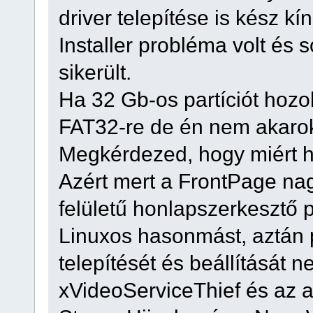
driver telepítése is kész kí
Installer probléma volt és 
sikerült.
Ha 32 Gb-os partíciót hozol
FAT32-re de én nem akarok 
Megkérdezed, hogy miért h
Azért mert a FrontPage na
felületű honlapszerkesztő 
Linuxos hasonmást, aztán
telepítését és beállítását 
xVideoServiceThief és az 