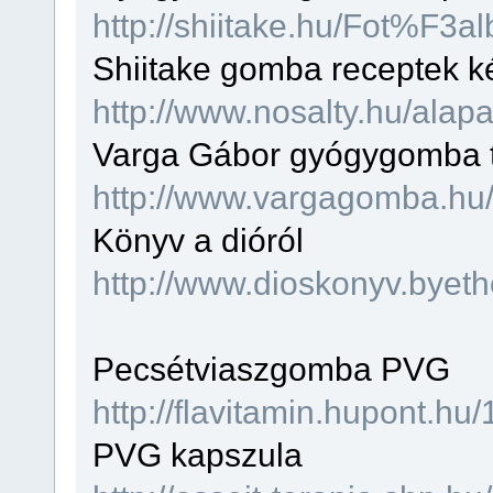
http://shiitake.hu/Fot%F3a
Shiitake gomba receptek k
http://www.nosalty.hu/ala
Varga Gábor gyógygomba 
http://www.vargagomba.hu
Könyv a dióról
http://www.dioskonyv.byet
Pecsétviaszgomba PVG
http://flavitamin.hupont.h
PVG kapszula