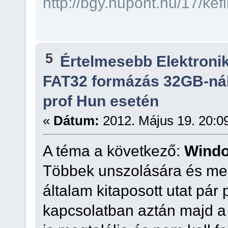
http://bgy.hupont.hu/17/ke
5
Értelmesebb Elektron
FAT32 formázás 32GB-ná
prof Hun esetén
«
Dátum:
2012. Május 19. 20:0
A téma a következő:
Windo
Többek unszolására és me
általam kitaposott utat pá
kapcsolatban aztán majd a