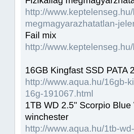
http://www.keptelenseg.hu/k
megmagyarazhatatlan-jel
Fail mix
http://www.keptelenseg.hu/
16GB Kingfast SSD PATA 
http://www.aqua.hu/16gb-k
16g-191067.html
1TB WD 2.5" Scorpio Blu
winchester
http://www.aqua.hu/1tb-wd-