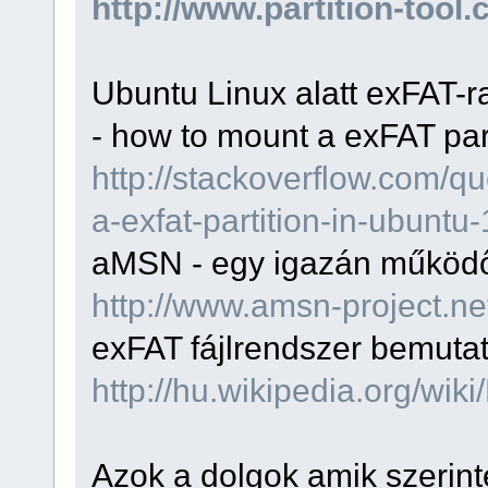
http://www.partition-too
Ubuntu Linux alatt exFAT-r
- how to mount a exFAT part
http://stackoverflow.com/
a-exfat-partition-in-ubuntu
aMSN - egy igazán műkö
http://www.amsn-project.n
exFAT fájlrendszer bemuta
http://hu.wikipedia.org/wik
Azok a dolgok amik szerint