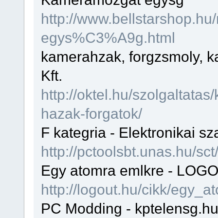
http://www.bellstarshop
egys%C3%A9g.html
kamerahzak, forgzsmoly, k
Kft.
http://oktel.hu/szolgaltat
hazak-forgatok/
F kategria - Elektronikai s
http://pctoolsbt.unas.hu/sct
Egy atomra emlkre - LOGOU
http://logout.hu/cikk/egy_
PC Modding - kptelensg.h