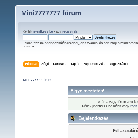
Mini7777777 fórum
Kérlek
jelentkezz be
vagy
regisztrálj
.
Jelentkezz be a felhasználóneveddel, jelszavaddal és add meg a munkamen
hosszát
Főoldal
Súgó
Keresés
Naptár
Bejelentkezés
Regisztráció
Mini7777777 fórum
Figyelmeztetés!
A téma vagy fórum amit ke
Kérlek jelentkezz be alább vagy
regis
Bejelentkezés
Felhasználóné