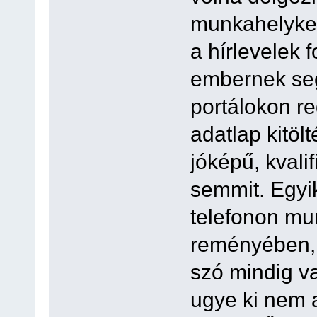
munkahelyker
a hírlevelek 
embernek seg
portálokon reg
adatlap kitölt
jóképű, kvali
semmit. Egyi
telefonon m
reményében, 
szó mindig v
ugye ki nem a