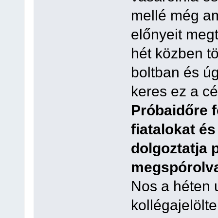
mellé még ami
előnyeit megt
hét közben töb
boltban és
keres ez a cé
Próbaidőre f
fiatalokat és
dolgoztatja 
megspórolva
Nos a héten 
kollégajelölt