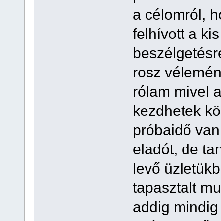
a célomról, 
felhívott a k
beszélgetésre
rosz vélemén
rólam mivel 
kezdhetek kö
próbaidő van
eladót, de t
levő üzletük
tapasztalt m
addig mindig 