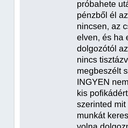
próbahete ut
pénzből él a
nincsen, az c
elven, és ha 
dolgozótól a
nincs tisztáz
megbeszélt s
INGYEN nem 
kis pofikádér
szerinted mit
munkát keresn
volna dolgozn