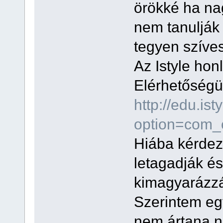
örökké ha na
nem tanulják
tegyen szíve
Az Istyle honl
Elérhetőségük
http://edu.is
option=com_
Hiába kérdez
letagadják és
kimagyarázz
Szerintem eg
nem ártana n