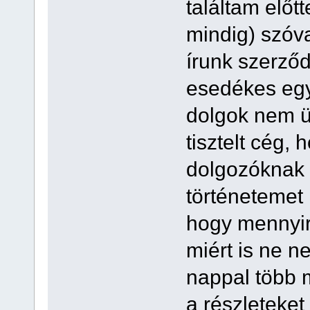
találtam előt
mindig) szóv
írunk szerződ
esedékes egy 
dolgok nem üz
tisztelt cég,
dolgozóknak 
történetemet
hogy mennyire
miért is ne n
nappal több m
a részleteket 