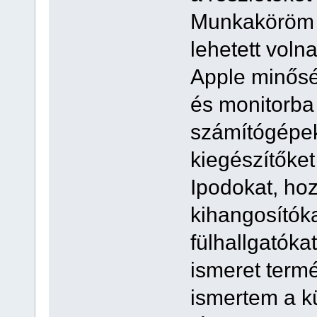
Munkaköröm 
lehetett voln
Apple minősé
és monitorba é
számítógépek
kiegészítőket
Ipodokat, hoz
kihangosítókat
fülhallgatóka
ismeret termé
ismertem a kü