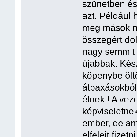
szünetben és
azt. Például 
meg mások ne
összegért do
nagy semmit 
újabbak. Kész 
köpenybe öltö
átbaxásokból
élnek ! A vez
képviseletnek
ember, de am
elfelejt fizet