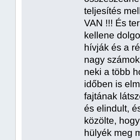
teljesítés m
VAN !!! És t
kellene dolg
hívják és a r
nagy számokr
neki a több h
időben is el
fajtának látsz
és elindult, 
közölte, hog
hülyék meg m