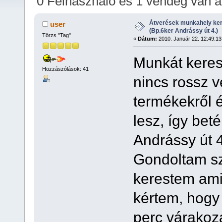
0 Felhasználó és 1 vendég van 
alkalommal)
Átverések munkahely kere
user
(Bp.6ker Andrássy út 4.)
Törzs "Tag"
«
Dátum:
2010. Január 22. 12:49:13
Munkát keres
Hozzászólások: 41
nincs rossz 
termékekről 
lesz, így bet
Andrássy út 4
Gondoltam sz
kerestem ami
kértem, hogy
perc várakoz