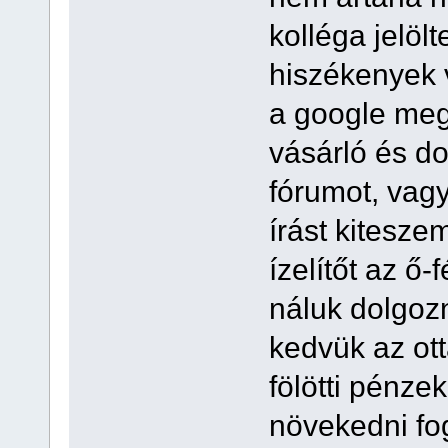
kolléga jelöl
hiszékenyek v
a google meg
vásárló és do
fórumot, vagy
írást kitesze
ízelítőt az ő-
náluk dolgoz
kedvük az ott
fölötti pénze
növekedni fo