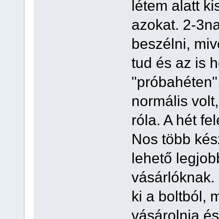
létem alatt k
azokat. 2-3na
beszélni, miv
tud és az is 
"próbahéten".
normális vol
róla. A hét f
Nos több kés
lehető legjo
vásárlóknak. 
ki a boltból, 
vásárolnia és