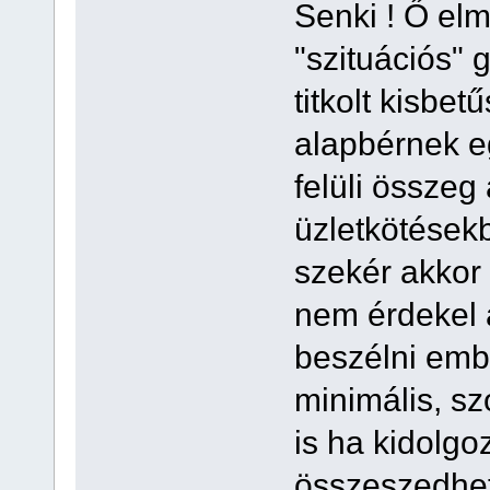
Senki ! Ő elm
"szituációs" 
titkolt kisbe
alapbérnek e
felüli össz
üzletkötésekb
szekér akkor 
nem érdekel a
beszélni emb
minimális, s
is ha kidolg
összeszedhe