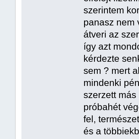
szerintem kor
panasz nem vo
átveri az sze
így azt mond
kérdezte senk
sem ? mert a
mindenki pénz
szerzett más 
próbahét vég
fel, természe
és a többiekb