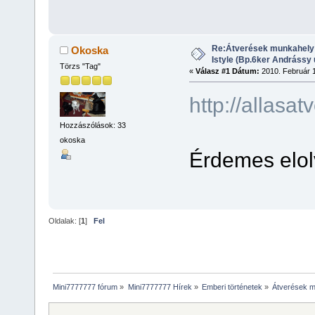
Re:Átverések munkahely 
Okoska
Istyle (Bp.6ker Andrássy ú
Törzs "Tag"
«
Válasz #1 Dátum:
2010. Február 1
http://allasa
Hozzászólások: 33
okoska
Érdemes elolv
Oldalak: [
1
]
Fel
Mini7777777 fórum
»
Mini7777777 Hírek
»
Emberi történetek
»
Átverések mu