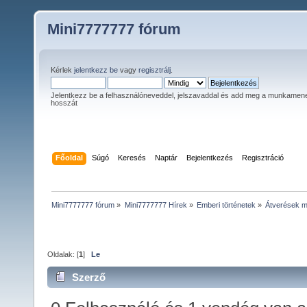
Mini7777777 fórum
Kérlek
jelentkezz be
vagy
regisztrálj
.
Jelentkezz be a felhasználóneveddel, jelszavaddal és add meg a munkamen
hosszát
Főoldal
Súgó
Keresés
Naptár
Bejelentkezés
Regisztráció
Mini7777777 fórum
»
Mini7777777 Hírek
»
Emberi történetek
»
Átverések mu
Oldalak: [
1
]
Le
Szerző
Téma: Átverések munkahely keresésné