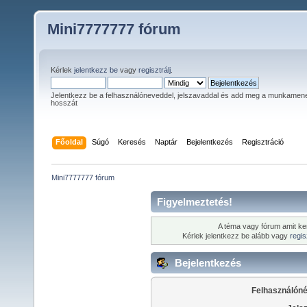
Mini7777777 fórum
Kérlek
jelentkezz be
vagy
regisztrálj
.
Jelentkezz be a felhasználóneveddel, jelszavaddal és add meg a munkamen
hosszát
Főoldal
Súgó
Keresés
Naptár
Bejelentkezés
Regisztráció
Mini7777777 fórum
Figyelmeztetés!
A téma vagy fórum amit ke
Kérlek jelentkezz be alább vagy
regis
Bejelentkezés
Felhasználóné