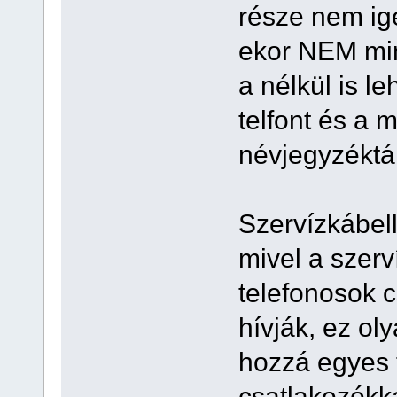
része nem igé
ekor NEM min
a nélkül is le
telfont és a 
névjegyzéktár
Szervízkábell
mivel a szer
telefonosok 
hívják, ez ol
hozzá egyes 
csatlakozókka