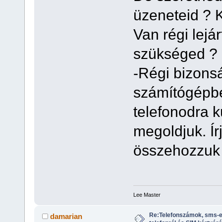
üzeneteid ? K
Van régi lejá
szükséged ? 
-Régi bizons
számítógépbe
telefonodra k
megoldjuk. Ír
összehozzuk 
Lee Master
Re:Telefonszámok, sms-e
damarian