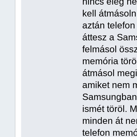
nincs elég he
kell átmásol
aztán telefon
áttesz a Sam
felmásol öss
memória töröl
átmásol megi
amiket nem má
Samsungban 
ismét töröl. 
minden át nem
telefon memór