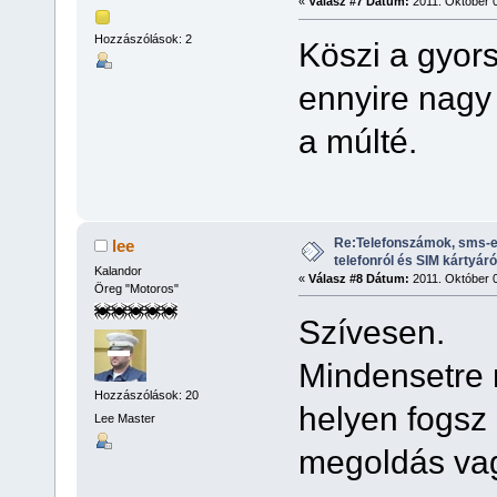
«
Válasz #7 Dátum:
2011. Október 0
Hozzászólások: 2
Köszi a gyor
ennyire nagy 
a múlté.
Re:Telefonszámok, sms-e
lee
telefonról és SIM kártyáró
Kalandor
«
Válasz #8 Dátum:
2011. Október 0
Öreg "Motoros"
Szívesen.
Mindensetre n
Hozzászólások: 20
helyen fogsz 
Lee Master
megoldás vag