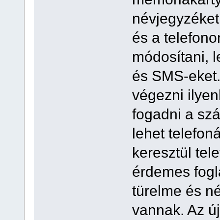
névjegyzéket
és a telefonon,
módosítani, l
és SMS-eket.
végezni ilyen
fogadni a sz
lehet telefon
keresztül tel
érdemes fogl
türelme és n
vannak. Az ú