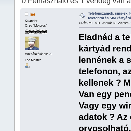
0 Felhasználó és 1 vendég van 
alkalommal)
Telefonszámok, sms-ek, 
lee
telefonról és SIM kártyáró
Kalandor
«
Dátum:
2011. Január 30. 20:59:42
Öreg "Motoros"
Eladnád a t
kártyád rend
Hozzászólások: 20
lennének a 
Lee Master
telefonon, a
kellenek ? M
Van egy pend
Vagy egy wi
adatok ? Az 
orvosolható.