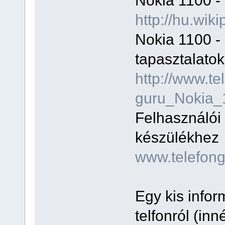
Nokia 1100 - 
http://hu.wik
Nokia 1100 - 
tapasztalatok
http://www.te
guru_Nokia_
Felhasználói
készülékhez
www.telefong
Egy kis info
telfonról (inn