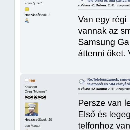
telefonról és SIM kártyáró
Friss "júzer"
«
Válasz #1 Dátum:
2011. Szeptembe
Hozzászólások: 2
Van egy régi
vannak az sm
Samsung Gala
áttenni őket.
Re:Telefonszámok, sms-e
lee
telefonról és SIM kártyáró
Kalandor
«
Válasz #2 Dátum:
2011. Szeptembe
Öreg "Motoros"
Persze van l
Első és lege
Hozzászólások: 20
telfonhoz va
Lee Master