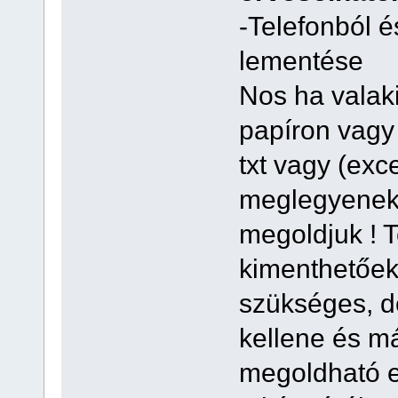
-Telefonból é
lementése
Nos ha valak
papíron vagy
txt vagy (exc
meglegyenek 
megoldjuk ! T
kimenthetőek
szükséges, d
kellene és má
megoldható e