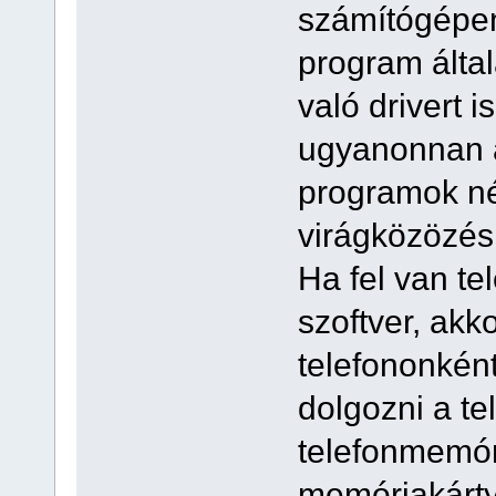
számítógépen 
program álta
való drivert i
ugyanonnan a
programok né
virágközözésr
Ha fel van te
szoftver, akk
telefononkén
dolgozni a te
telefonmemór
memóriakártyá