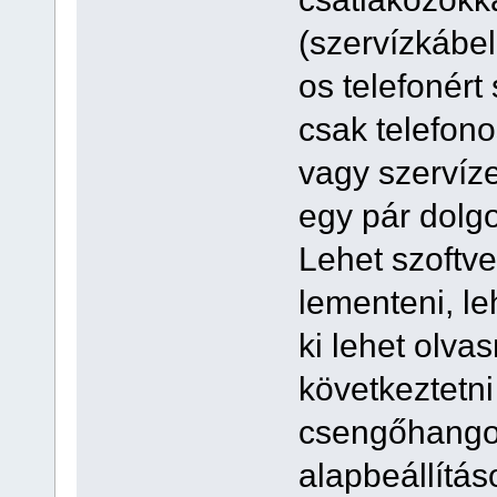
(szervízkábe
os telefonért
csak telefon
vagy szervíze
egy pár dolgo
Lehet szoftver
lementeni, leh
ki lehet olva
következtetni
csengőhangok
alapbeállításo