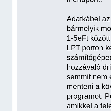
Adatkábel az 
bármelyik mo
1-5eFt közöt
LPT porton ke
számítógéped
hozzávaló dri
semmit nem ér
menteni a kö
programot: P
amikkel a tel