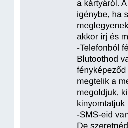
a kártyáról. 
igénybe, ha 
meglegyenek 
akkor írj és 
-Telefonból 
Blutoothod va
fényképeződ 
megtelik a me
megoldjuk, ki
kinyomtatjuk 
-SMS-eid van
De szeretnéd