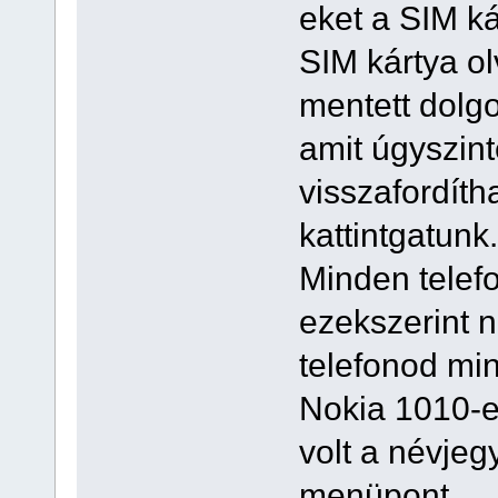
eket a SIM k
SIM kártya ol
mentett dolg
amit úgyszin
visszafordít
kattintgatunk.
Minden telef
ezekszerint n
telefonod mi
Nokia 1010-e
volt a névje
menüpont.