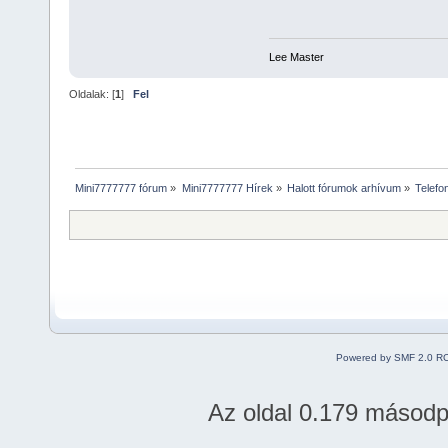
Lee Master
Oldalak: [
1
]
Fel
Mini7777777 fórum
»
Mini7777777 Hírek
»
Halott fórumok arhívum
»
Telefo
Powered by SMF 2.0 R
Az oldal 0.179 másodper