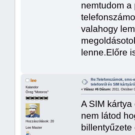
nemtudom a pi
telefonszámo
valahogy leme
megoldásotok
lenne.Előre i
Re:Telefonszámok, sms-e
lee
telefonról és SIM kártyáró
Kalandor
«
Válasz #6 Dátum:
2011. Október 0
Öreg "Motoros"
A SIM kártya
nem látod ho
Hozzászólások: 20
billentyűzete
Lee Master