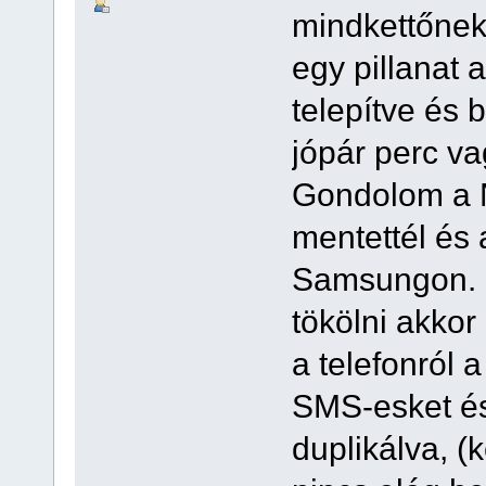
mindkettőnek 
egy pillanat a
telepítve és 
jópár perc v
Gondolom a 
mentettél és
Samsungon. I
tökölni akko
a telefonról 
SMS-esket és
duplikálva, (