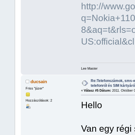
http://www.g
q=Nokia+110
8&aq=t&rls=o
US:official&cl
Lee Master
Re:Telefonszámok, sms-e
ducsain
telefonról és SIM kártyáró
Friss "júzer"
«
Válasz #5 Dátum:
2011. Október 0
Hozzászólások: 2
Hello
Van egy régi