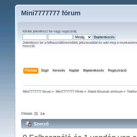
Mini7777777 fórum
Kérlek
jelentkezz be
vagy
regisztrálj
.
Jelentkezz be a felhasználóneveddel, jelszavaddal és add meg a munkamen
hosszát
Főoldal
Súgó
Keresés
Naptár
Bejelentkezés
Regisztráció
Mini7777777 fórum
»
Mini7777777 Hírek
»
Halott fórumok arhívum
»
Telefo
Oldalak: [
1
]
Le
Szerző
Téma: Telefonszámok, sms-ek, fényk