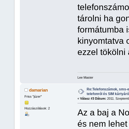
telefonszámo
tárolni ha g
formátumba i
kinyomtatva 
ezzel tökölni
Lee Master
Re:Telefonszámok, sms-e
damarian
telefonról és SIM kártyáró
Friss "júzer"
«
Válasz #3 Dátum:
2011. Szeptembe
Hozzászólások: 2
Az a baj a No
és nem lehet 