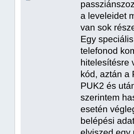
passziánszoz
a leveleidet 
van sok része
Egy speciáli
telefonod ko
hitelesítésre
kód, aztán a
PUK2 és utá
szerintem has
esetén végle
belépési adat
elviszed egy 