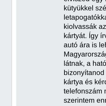
kütyükkel szé
letapogatókk
kiolvassák az
kártyát. Így 
autó ára is l
Magyarország
látnak, a ha
bizonyítanod 
kártya és ké
telefonszám m
szerintem en