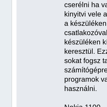
cserélni ha v
kinyitvi vele 
a készüléken 
csatlakozóval
készüléken kí
keresztül. E
sokat fogsz t
számítógépre 
programok v
használni.