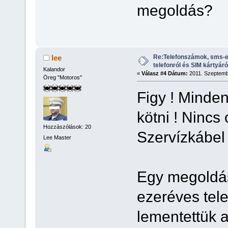
megoldás?
Re:Telefonszámok, sms-e
lee
telefonról és SIM kártyáró
Kalandor
«
Válasz #4 Dátum:
2011. Szeptembe
Öreg "Motoros"
Figy ! Minden
kötni ! Nincs
Hozzászólások: 20
Szervízkábel 
Lee Master
Egy megoldás
ezeréves tele
lementettük 