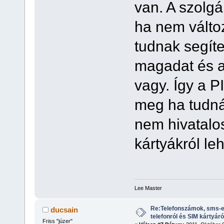
van. A szolg
ha nem válto
tudnak segít
magadat és a 
vagy. Így a PI
meg ha tudná
nem hivatalo
kártyákról leh
Lee Master
Re:Telefonszámok, sms-e
ducsain
telefonról és SIM kártyáró
Friss "júzer"