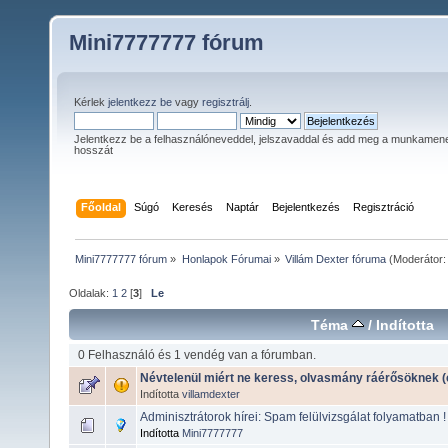
Mini7777777 fórum
Kérlek
jelentkezz be
vagy
regisztrálj
.
Jelentkezz be a felhasználóneveddel, jelszavaddal és add meg a munkamen
hosszát
Főoldal
Súgó
Keresés
Naptár
Bejelentkezés
Regisztráció
Mini7777777 fórum
»
Honlapok Fórumai
»
Villám Dexter fóruma
(Moderátor
Oldalak:
1
2
[
3
]
Le
Téma
/
Indította
0 Felhasználó és 1 vendég van a fórumban.
Névtelenül miért ne keress, olvasmány ráérősöknek (
Indította
villamdexter
Adminisztrátorok hírei: Spam felülvizsgálat folyamatban !
Indította
Mini7777777