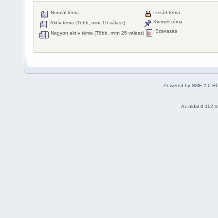
Normál téma
Lezárt téma
Kiemelt téma
Aktív téma (Több, mint 15 válasz)
Szavazás
Nagyon aktív téma (Több, mint 25 válasz)
Powered by SMF 2.0 R
Az oldal 0.112 m