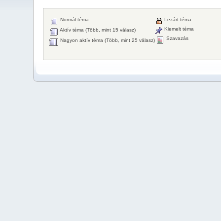
Normál téma
Lezárt téma
Kiemelt téma
Aktív téma (Több, mint 15 válasz)
Szavazás
Nagyon aktív téma (Több, mint 25 válasz)