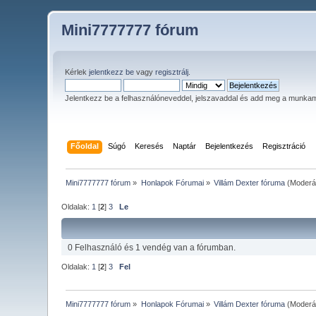
Mini7777777 fórum
Kérlek
jelentkezz be
vagy
regisztrálj
.
Jelentkezz be a felhasználóneveddel, jelszavaddal és add meg a munka
Főoldal
Súgó
Keresés
Naptár
Bejelentkezés
Regisztráció
Mini7777777 fórum
»
Honlapok Fórumai
»
Villám Dexter fóruma
(Moderá
Oldalak:
1
[
2
]
3
Le
0 Felhasználó és 1 vendég van a fórumban.
Oldalak:
1
[
2
]
3
Fel
Mini7777777 fórum
»
Honlapok Fórumai
»
Villám Dexter fóruma
(Moderá