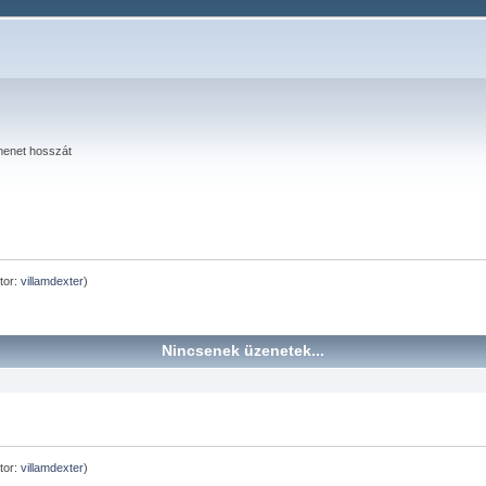
menet hosszát
tor:
villamdexter
)
Nincsenek üzenetek...
tor:
villamdexter
)