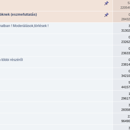
5
22054
söknek (eszmefuttatás)
28432
matban ! Moderálások,törlések !
31302
23262
23633
többi részéről
23814
34210
44157
29617
28358
2
96490