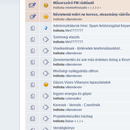
Műsorszóró FM rádióadó
Indította
mininetfmstudio
«
1
2
3
4
»
Névtelenül miért ne keress, olvasmány ráérő
Indította
villamdexter
Adminisztrátorok hírei: Spam felülvizsgálat folya
Indította
Mini7777777
Szemveg vlaszts
Indította
Mini7777777
Viselkedések - történetek telefonálásokból...
Indította
villamdexter
Zenelementés és sok más érdekes dolog a fórum 
Indította
villamdexter
Minőségi nyákgyártás otthon
Indította
villamdexter
Gázos-Vizes-Villanyos tapasztalatok
Indította
villamdexter
Ingyen energia és gépei
Indította
cyberpalko
Keresek - Vennék - Cserélnék
Indította
villamdexter
Projektorkészítés házilag
Indította
Babar
«
1
2
»
Vendégkönyv