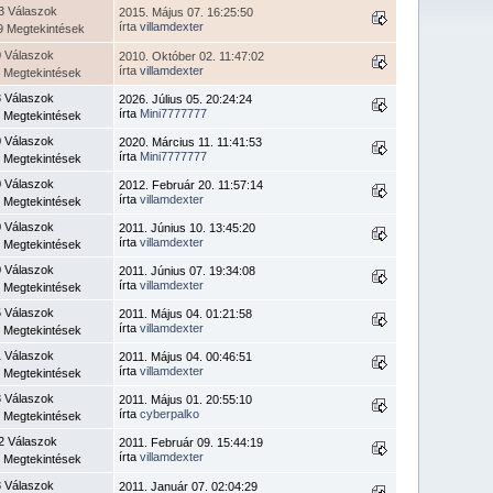
3 Válaszok
2015. Május 07. 16:25:50
írta
villamdexter
9 Megtekintések
0 Válaszok
2010. Október 02. 11:47:02
írta
villamdexter
 Megtekintések
3 Válaszok
2026. Július 05. 20:24:24
írta
Mini7777777
 Megtekintések
0 Válaszok
2020. Március 11. 11:41:53
írta
Mini7777777
 Megtekintések
0 Válaszok
2012. Február 20. 11:57:14
írta
villamdexter
 Megtekintések
0 Válaszok
2011. Június 10. 13:45:20
írta
villamdexter
 Megtekintések
0 Válaszok
2011. Június 07. 19:34:08
írta
villamdexter
 Megtekintések
5 Válaszok
2011. Május 04. 01:21:58
írta
villamdexter
 Megtekintések
1 Válaszok
2011. Május 04. 00:46:51
írta
villamdexter
 Megtekintések
3 Válaszok
2011. Május 01. 20:55:10
írta
cyberpalko
 Megtekintések
2 Válaszok
2011. Február 09. 15:44:19
írta
villamdexter
 Megtekintések
3 Válaszok
2011. Január 07. 02:04:29