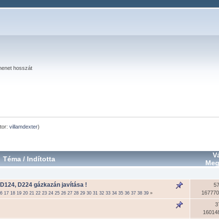
menet hosszát
tor:
villamdexter
)
V
Téma
/
Indította
Meg
D124, D224 gázkazán javítása !
5
167770
16
17
18
19
20
21
22
23
24
25
26
27
28
29
30
31
32
33
34
35
36
37
38
39
»
3
16014