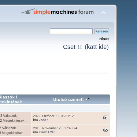
Hírek:
Cset !!! (katt ide)
álaszok
/
Utolsó üzenet:
tekintések
73 Válaszok
2022. Október 21. 05:51:12
írta
Zsolt7
2 Megtekintések
7 Válaszok
2015. November 25. 17:43:24
írta
Dawe1797
8 Megtekintések