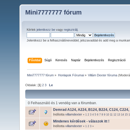
Mini7777777 fórum
Kérlek
jelentkezz be
vagy
regisztrálj
.
Jelentkezz be a felhasználóneveddel, jelszavaddal és add meg a munka
Főoldal
Súgó
Keresés
Naptár
Bejelentkezés
Regisztráció
Mini7777777 fórum
»
Honlapok Fórumai
»
Villám Dexter fóruma
(Moderá
Oldalak: [
1
]
2
3
Le
0 Felhasználó és 1 vendég van a fórumban.
Demrad A124, A224, B124, B224, C124, C224, 
Indította
villamdexter
«
1
2
3
4
5
6
7
8
9
10
11
12
13
14
15
Mindenes kérdések - válaszok itt !
Indította
villamdexter
«
1
2
3
»