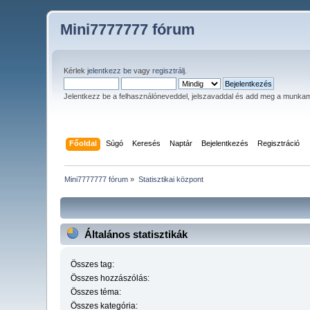
Mini7777777 fórum
Kérlek
jelentkezz be
vagy
regisztrálj
.
Jelentkezz be a felhasználóneveddel, jelszavaddal és add meg a munka
Főoldal
Súgó
Keresés
Naptár
Bejelentkezés
Regisztráció
Mini7777777 fórum
»
Statisztikai központ
Általános statisztikák
Összes tag:
Összes hozzászólás:
Összes téma:
Összes kategória: