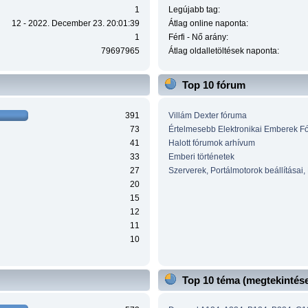
1
Legújabb tag:
12 - 2022. December 23. 20:01:39
Átlag online naponta:
1
Férfi - Nő arány:
79697965
Átlag oldalletöltések naponta:
Top 10 fórum
391
Villám Dexter fóruma
73
Értelmesebb Elektronikai Emberek F
41
Halott fórumok arhívum
33
Emberi történetek
27
Szerverek, Portálmotorok beállításai,
20
15
12
11
10
Top 10 téma (megtekintése