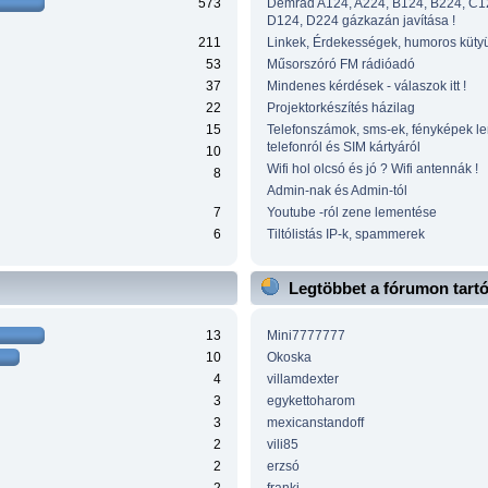
573
Demrad A124, A224, B124, B224, C1
D124, D224 gázkazán javítása !
211
Linkek, Érdekességek, humoros küty
53
Műsorszóró FM rádióadó
37
Mindenes kérdések - válaszok itt !
22
Projektorkészítés házilag
15
Telefonszámok, sms-ek, fényképek l
telefonról és SIM kártyáról
10
Wifi hol olcsó és jó ? Wifi antennák !
8
Admin-nak és Admin-tól
7
Youtube -ról zene lementése
6
Tiltólistás IP-k, spammerek
Legtöbbet a fórumon tart
13
Mini7777777
10
Okoska
4
villamdexter
3
egykettoharom
3
mexicanstandoff
2
vili85
2
erzsó