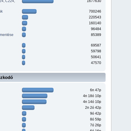
24, C224,
1677630
ük
700246
220543
160140
96484
ementése
85389
69587
59798
50641
47570
ózkodó
6n 47p
4n 18ó 10p
4n 14ó 10p
2n 2ó 42p
9ó 42p
8ó 59p
7ó 26p