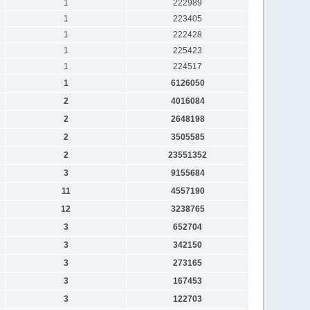
1
222989
1
223405
1
222428
1
225423
1
224517
1
6126050
2
4016084
2
2648198
2
3505585
2
23551352
3
9155684
11
4557190
12
3238765
3
652704
3
342150
3
273165
3
167453
3
122703