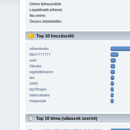
Online felhasználók:
Legaktívabb pillanat:
Ma online:
Összes oldalletöltés:
Top 10 hozzászóló
villamdexter
Mini7777777
user
Okoska
egykettoharom
lee
vili85
bp25hapsi
babocababa
megrazlak
Top 10 téma (válaszok szerint)