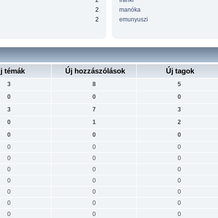
2
franki
2
manóka
2
emunyuszi
j témák
Új hozzászólások
Új tagok
3
8
5
0
0
0
3
7
3
0
1
2
0
0
0
0
0
0
0
0
0
0
0
0
0
0
0
0
0
0
0
0
0
0
0
0