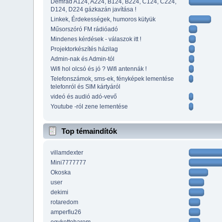
Demrad A124, A224, B124, B224, C124, C224,
D124, D224 gázkazán javítása !
Linkek, Érdekességek, humoros kütyük
Műsorszóró FM rádióadó
Mindenes kérdések - válaszok itt !
Projektorkészítés házilag
Admin-nak és Admin-tól
Wifi hol olcsó és jó ? Wifi antennák !
Telefonszámok, sms-ek, fényképek lementése
telefonról és SIM kártyáról
videó és audió adó-vevő
Youtube -ról zene lementése
Top témaindítók
villamdexter
Mini7777777
Okoska
user
dekimi
rotaredom
amperfiu26