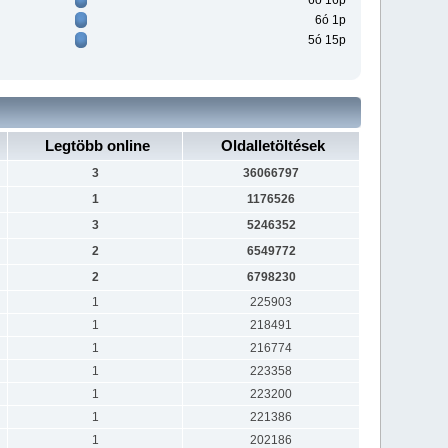
6ó 16p
6ó 1p
5ó 15p
Legtöbb online
Oldalletöltések
3
36066797
1
1176526
3
5246352
2
6549772
2
6798230
1
225903
1
218491
1
216774
1
223358
1
223200
1
221386
1
202186