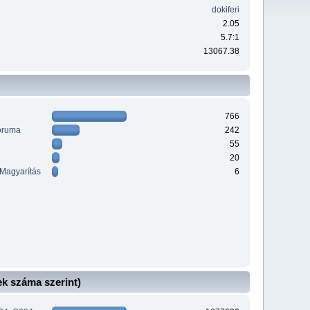
dokiferi
2.05
5.7:1
13067.38
766
óruma
242
55
20
 Magyarítás
6
k száma szerint)