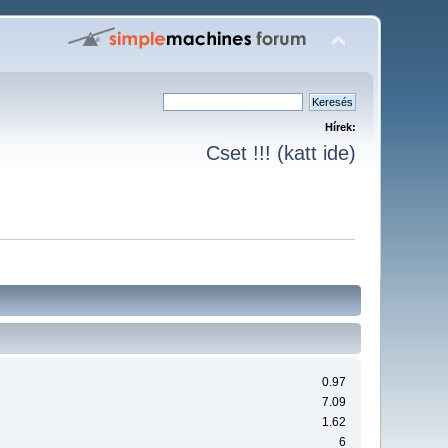
Hírek:
Cset !!! (katt ide)
0.97
7.09
1.62
6