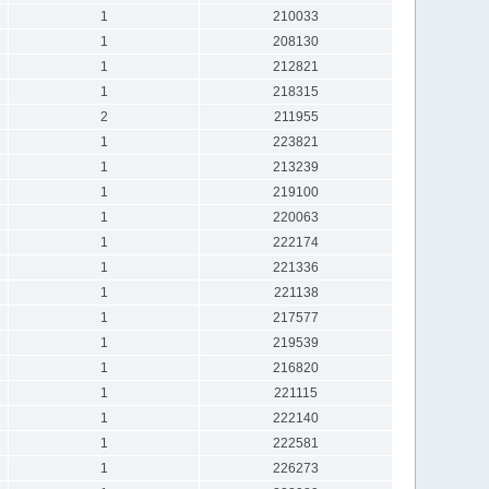
1
210033
1
208130
1
212821
1
218315
2
211955
1
223821
1
213239
1
219100
1
220063
1
222174
1
221336
1
221138
1
217577
1
219539
1
216820
1
221115
1
222140
1
222581
1
226273