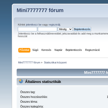
Mini7777777 fórum
Kérlek
jelentkezz be
vagy
regisztrálj
.
Jelentkezz be a felhasználóneveddel, jelszavaddal és add meg a munkamen
hosszát
Főoldal
Súgó
Keresés
Naptár
Bejelentkezés
Regisztráció
Mini7777777 fórum
»
Statisztikai központ
Mini7777777 fó
Általános statisztikák
Összes tag:
Összes hozzászólás:
Összes téma:
Összes kategória: