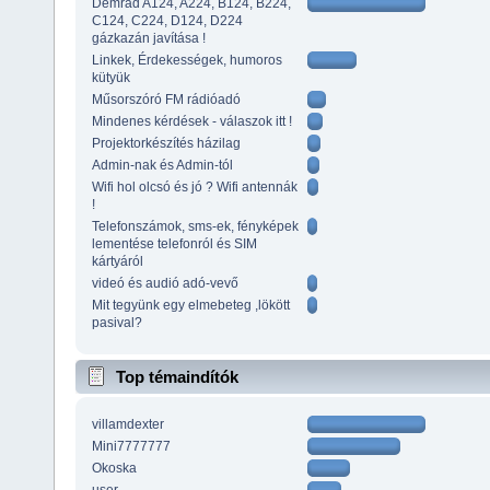
Demrad A124, A224, B124, B224,
C124, C224, D124, D224
gázkazán javítása !
Linkek, Érdekességek, humoros
kütyük
Műsorszóró FM rádióadó
Mindenes kérdések - válaszok itt !
Projektorkészítés házilag
Admin-nak és Admin-tól
Wifi hol olcsó és jó ? Wifi antennák
!
Telefonszámok, sms-ek, fényképek
lementése telefonról és SIM
kártyáról
videó és audió adó-vevő
Mit tegyünk egy elmebeteg ,lökött
pasival?
Top témaindítók
villamdexter
Mini7777777
Okoska