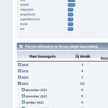
user
dekimi
rotaredom
amperfiu26
egykettoharom
franki
lee
Fórum előzmény (a fórum idejét használva)
Havi összegzés
Új témák
hoz
3
2026
0
2025
2
2024
311
2023
0
december 2023
0
november 2023
0
október 2023