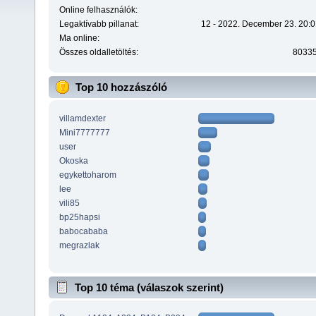
Online felhasználók:
Legaktívabb pillanat:
12 - 2022. December 23. 20:0
Ma online:
Összes oldalletöltés:
8033
Top 10 hozzászóló
villamdexter
Mini7777777
user
Okoska
egykettoharom
lee
vili85
bp25hapsi
babocababa
megrazlak
Top 10 téma (válaszok szerint)