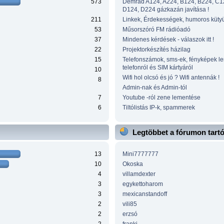
573
Demrad A124, A224, B124, B224, C1
D124, D224 gázkazán javítása !
211
Linkek, Érdekességek, humoros küty
53
Műsorszóró FM rádióadó
37
Mindenes kérdések - válaszok itt !
22
Projektorkészítés házilag
15
Telefonszámok, sms-ek, fényképek l
telefonról és SIM kártyáról
10
Wifi hol olcsó és jó ? Wifi antennák !
8
Admin-nak és Admin-tól
7
Youtube -ról zene lementése
6
Tiltólistás IP-k, spammerek
Legtöbbet a fórumon tart
13
Mini7777777
10
Okoska
4
villamdexter
3
egykettoharom
3
mexicanstandoff
2
vili85
2
erzsó