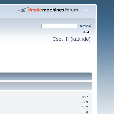
Hírek:
Cset !!! (katt ide)
0.97
7.09
1.62
6