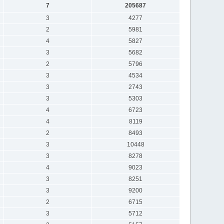
7
205687
3
4277
2
5981
4
5827
3
5682
2
5796
3
4534
3
2743
3
5303
4
6723
4
8119
2
8493
3
10448
3
8278
4
9023
3
8251
3
9200
2
6715
3
5712