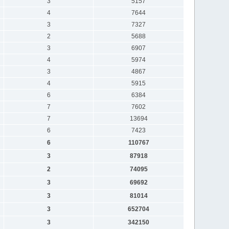
3
5157
4
7644
3
7327
2
5688
3
6907
4
5974
3
4867
4
5915
6
6384
7
7602
7
13694
6
7423
6
110767
3
87918
2
74095
3
69692
3
81014
3
652704
3
342150