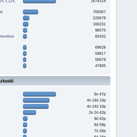
24, C224,
1678319
ük
700567
220678
160231
96575
ementése
85432
69628
59817
50679
47605
ózkodó
6n 47p
4n 18ó 10p
4n 14ó 10p
2n 2ó 42p
9ó 42p
8ó 59p
7ó 26p