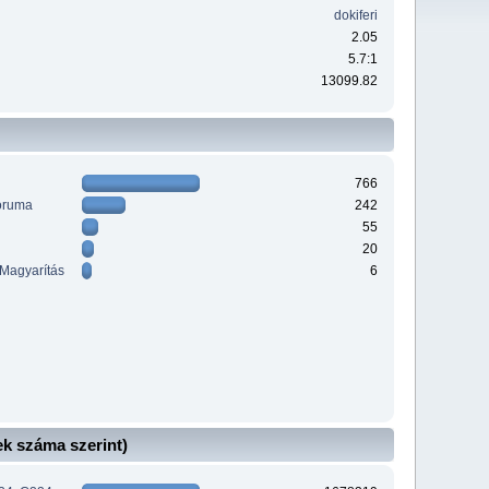
dokiferi
2.05
5.7:1
13099.82
766
óruma
242
55
20
 Magyarítás
6
k száma szerint)