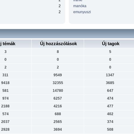
2
franki
2
manóka
2
emunyuszi
j témák
Új hozzászólások
Új tagok
3
8
5
0
0
0
2
2
0
311
9549
1347
9418
32355
3685
581
14780
647
974
6257
474
2188
4216
477
574
688
402
2037
2565
374
2928
3694
508