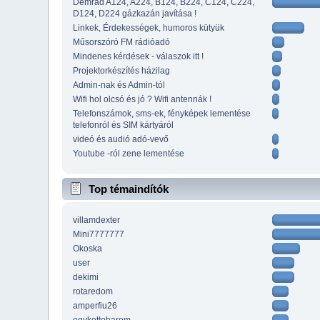
Demrad A124, A224, B124, B224, C124, C224,
D124, D224 gázkazán javítása !
Linkek, Érdekességek, humoros kütyük
Műsorszóró FM rádióadó
Mindenes kérdések - válaszok itt !
Projektorkészítés házilag
Admin-nak és Admin-tól
Wifi hol olcsó és jó ? Wifi antennák !
Telefonszámok, sms-ek, fényképek lementése
telefonról és SIM kártyáról
videó és audió adó-vevő
Youtube -ról zene lementése
Top témaindítók
villamdexter
Mini7777777
Okoska
user
dekimi
rotaredom
amperfiu26