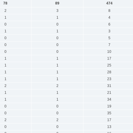
78
89
474
2
3
8
1
1
4
0
0
6
1
1
3
0
0
5
0
0
7
0
0
10
1
1
17
1
1
25
1
1
28
1
1
23
2
2
31
1
1
21
1
1
34
0
0
19
0
0
35
2
2
17
0
0
13