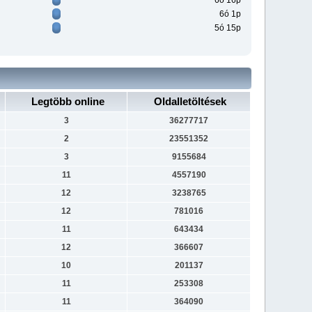
6ó 16p
6ó 1p
5ó 15p
Legtöbb online
Oldalletöltések
3
36277717
2
23551352
3
9155684
11
4557190
12
3238765
12
781016
11
643434
12
366607
10
201137
11
253308
11
364090