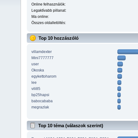
Online felhasználók:
Legaktívabb pillanat:
Ma online:
Összes oldalletöltés:
Top 10 hozzászóló
villamdexter
Mini7777777
user
Okoska
egykettoharom
lee
vili85
bp25hapsi
babocababa
megrazlak
Top 10 téma (válaszok szerint)