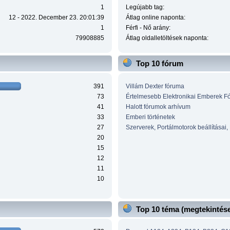
1
Legújabb tag:
12 - 2022. December 23. 20:01:39
Átlag online naponta:
1
Férfi - Nő arány:
79908885
Átlag oldalletöltések naponta:
Top 10 fórum
391
Villám Dexter fóruma
73
Értelmesebb Elektronikai Emberek F
41
Halott fórumok arhívum
33
Emberi történetek
27
Szerverek, Portálmotorok beállításai,
20
15
12
11
10
Top 10 téma (megtekintése