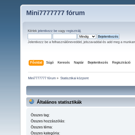
Mini7777777 fórum
Kérlek
jelentkezz be
vagy
regisztrálj
.
Jelentkezz be a felhasználóneveddel, jelszavaddal és add meg a munka
Főoldal
Súgó
Keresés
Naptár
Bejelentkezés
Regisztráció
Mini7777777 fórum
»
Statisztikai központ
Általános statisztikák
Összes tag:
Összes hozzászólás:
Összes téma:
Összes kategória: